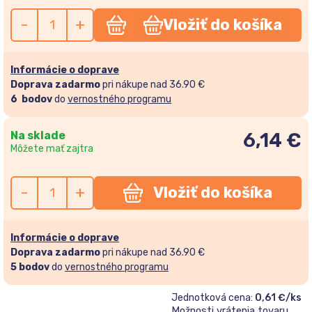
-
+
Vložiť do košíka
Informácie o doprave
Doprava zadarmo
pri nákupe nad 36.90 €
6
bodov
do
vernostného programu
Na sklade
6,14
€
Môžete mať zajtra
-
+
Vložiť do košíka
Informácie o doprave
Doprava zadarmo
pri nákupe nad 36.90 €
5
bodov
do
vernostného programu
Jednotková cena:
0,61 €/ks
Možnosti vrátenia tovaru