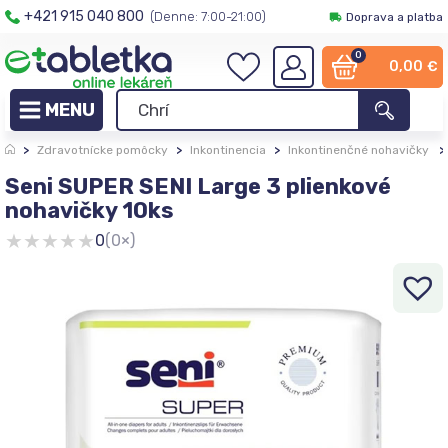
+421 915 040 800
(Denne: 7:00-21:00)
Doprava a platba
0
0,00
€
>
Zdravotnícke pomôcky
>
Inkontinencia
>
Inkontinenčné nohavičky
>
Seni SUPER SENI Large 3 plienkové
nohavičky 10ks
★
★
★
★
★
0
(0×)