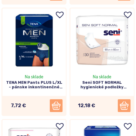
Na sklade
Na sklade
TENA MEN Pants PLUS L/XL
Seni SOFT NORMAL
- pánske inkontinenčné
hygienické podložky
spodné prádlo, modré 8ks
90x60cm 30ks
7,72 €
12,18 €