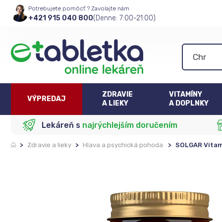
Potrebujete pomôcť ? Zavolajte nám
+421 915 040 800
(Denne: 7:00-21:00)
ZDRAVIE
VITAMÍNY
VÝPREDAJ
A LIEKY
A DOPLNKY
Lekáreň s
najrýchlejším doručením
>
Zdravie a lieky
>
Hlava a psychická pohoda
>
SOLGAR Vitam