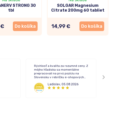
ANERV STRONG 30
SOLGAR Magnesium
tbl
Citrate 200mg 60 tabliet
 €
14,99 €
Do košíka
Do košíka
Rýchlosť a kvalita za rozumné ceny. Z
To
môjho hľadiska sa momentálne
de
prepracovali na prvú pozíciu na
Slovensku v rebríčku e-shopových
lekární.
Ladislav
,
05.08.2026