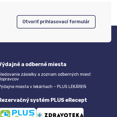
Otvoriť prihlasovací formulár
Výdajné a odberné miesta
Sledovanie zásielky a zoznam odberných miest
dopravcov
Výdajne miesta v lekárňach – PLUS LEKÁREŇ
Rezervačný systém PLUS eRecept