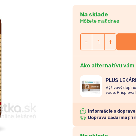
Na sklade
Môžete mať dnes
-
+
Ako alternatívu vám
PLUS LEKÁRE
Výživový doplno
vode. Prispiev
psychiky, podpor
Informácie o doprave
Doprava zadarmo
pri 
Na sklade