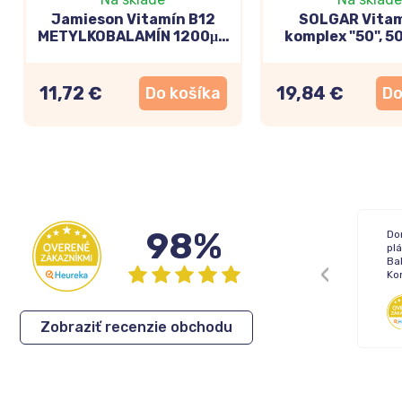
Jamieson Vitamín B12
SOLGAR Vitam
METYLKOBALAMÍN 1200μg
komplex "50", 5
s postupným uvoľňovaním
60+20tbl
11,72 €
19,84 €
Do košíka
Do
98%
Žiadne !
Do
pl
Bal
Ko
Inka
,
05.08.2026
Zobraziť recenzie obchodu