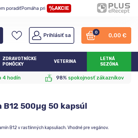
AKCIE
em poradiť
Pomáha pri
0
0,00
€
Prihlásiť sa
ZDRAVOTNÍCKE
LETNÁ
VETERINA
POMÔCKY
SEZÓNA
o 4 hodín
98%
spokojnosť zákazníkov
 B12 500µg 50 kapsúl
amín B12 v rastlinných kapsuliach. Vhodné pre vegánov.