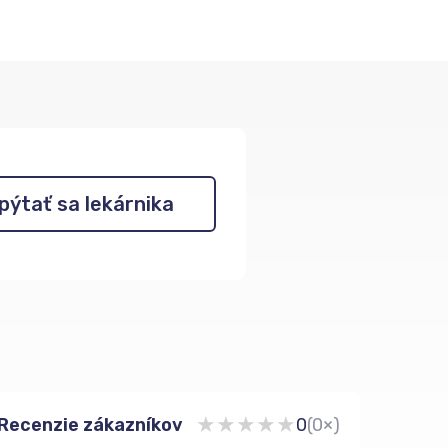
pýtať sa lekárnika
★
★
★
★
★
Recenzie zákazníkov
0
(0×)