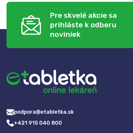
Pre skvelé akcie sa
prihláste k odberu
noviniek
podpora@etabletka.sk
+421 915 040 800