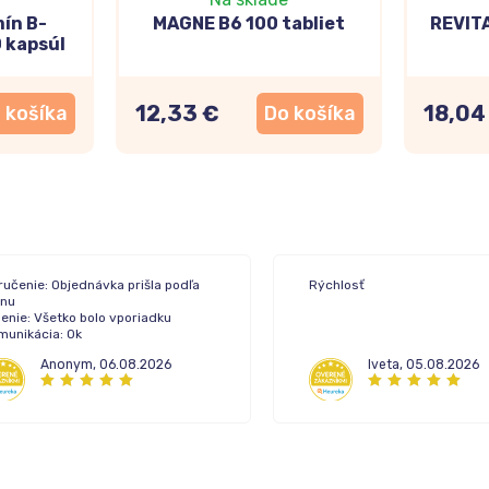
ín B-
MAGNE B6 100 tabliet
REVIT
0 kapsúl
12,33 €
18,04
 košíka
Do košíka
ručenie: Objednávka prišla podľa
Rýchlosť
ánu
enie: Všetko bolo vporiadku
munikácia: Ok
Anonym
,
06.08.2026
Iveta
,
05.08.2026