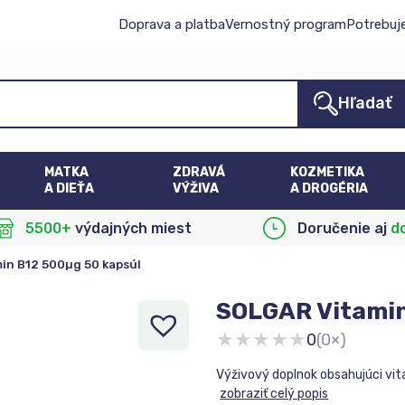
Doprava a platba
Vernostný program
Potrebuj
Hľadať
MATKA
ZDRAVÁ
KOZMETIKA
A DIEŤA
VÝŽIVA
A DROGÉRIA
5500+
výdajných miest
Doručenie aj
d
in B12 500µg 50 kapsúl
SOLGAR Vitamin
★
★
★
★
★
0
(0×)
Výživový doplnok obsahujúci vit
zobraziť celý popis