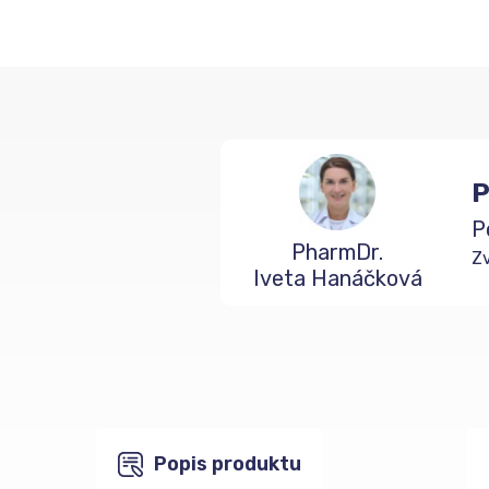
P
P
PharmDr.
Zv
Iveta Hanáčková
Popis produktu