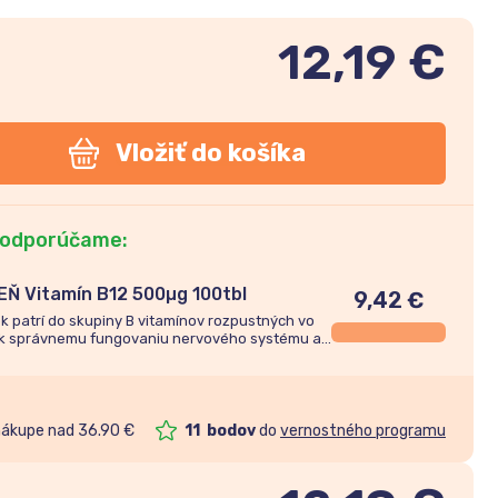
12,19 €
Vložiť do košíka
 odporúčame:
Ň Vitamín B12 500µg 100tbl
9,42
€
k patrí do skupiny B vitamínov rozpustných vo
a k správnemu fungovaniu nervového systému a
uje imunitu.
nákupe nad 36.90 €
11
bodov
do
vernostného programu