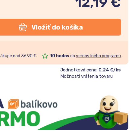
12,19
€
Vložiť do košíka
nákupe nad 36.90 €
10
bodov
do
vernostného programu
Jednotková cena:
0,24 €/ks
Možnosti vrátenia tovaru