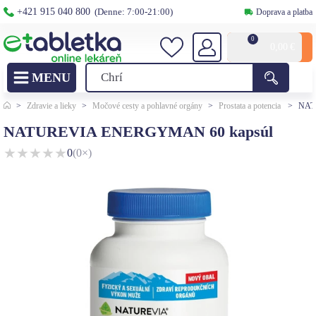
+421 915 040 800
(Denne: 7:00-21:00)
Doprava a platba
0
0,00
€
>
Zdravie a lieky
>
Močové cesty a pohlavné orgány
>
Prostata a potencia
>
NAT
NATUREVIA ENERGYMAN 60 kapsúl
★
★
★
★
★
0
(0×)