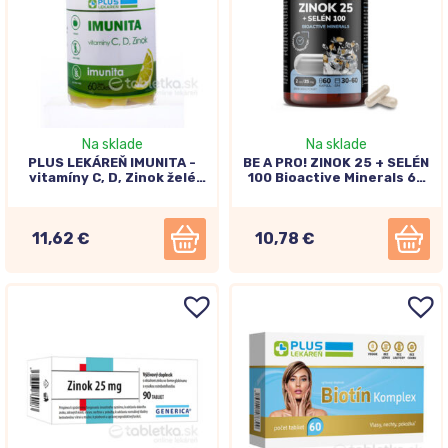
Na sklade
Na sklade
PLUS LEKÁREŇ IMUNITA -
BE A PRO! ZINOK 25 + SELÉN
vitamíny C, D, Zinok želé
100 Bioactive Minerals 60
cukríky, citrónová príchuť
kapsúl
60ks
11,62 €
10,78 €