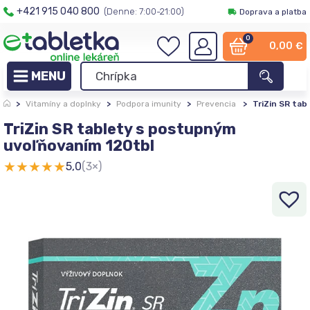
+421 915 040 800
(Denne: 7:00-21:00)
Doprava a platba
0
0,00
€
>
Vitamíny a doplnky
>
Podpora imunity
>
Prevencia
>
TriZin SR ta
TriZin SR tablety s postupným
uvoľňovaním 120tbl
★
★
★
★
★
5,0
(3×)