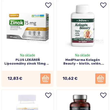
Na sklade
Na sklade
PLUS LEKÁREŇ
MedPharma Kolagén
Lipozomálny zinok 15mg 60
Beauty – biotín, selén,
tabliet
zinok 107tbl
12,83 €
10,62 €