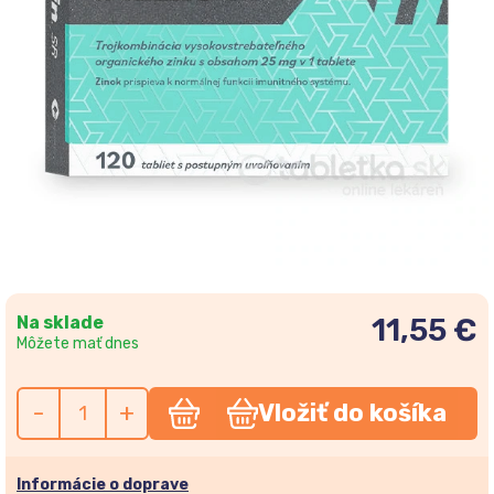
Na sklade
11,55 €
Môžete mať dnes
-
+
Vložiť do košíka
Informácie o doprave