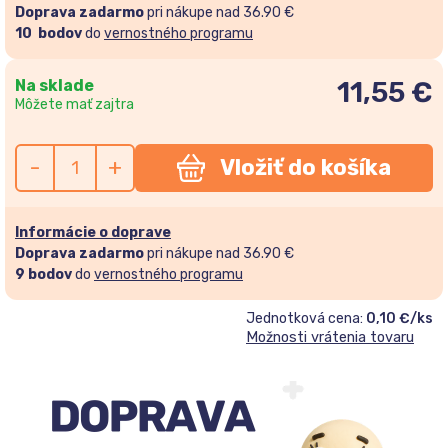
Doprava zadarmo
pri nákupe nad 36.90 €
10
bodov
do
vernostného programu
Na sklade
11,55
€
Môžete mať zajtra
-
+
Vložiť do košíka
Informácie o doprave
Doprava zadarmo
pri nákupe nad 36.90 €
9
bodov
do
vernostného programu
Jednotková cena:
0,10 €/ks
Možnosti vrátenia tovaru