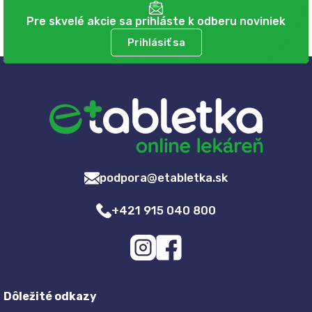
Pre skvelé akcie sa prihláste k odberu noviniek
Prihlásiť sa
podpora@etabletka.sk
+421 915 040 800
Dôležité odkazy