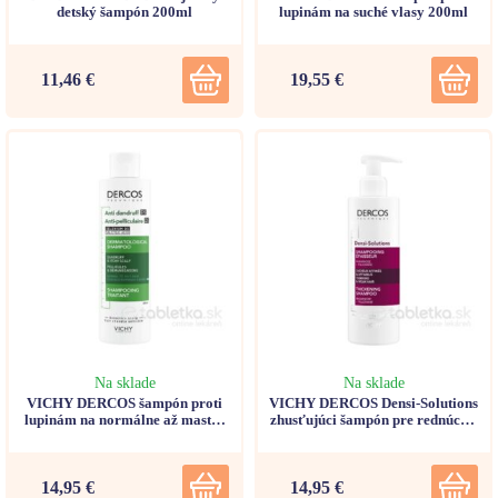
detský šampón 200ml
lupinám na suché vlasy 200ml
11,46 €
19,55 €
Na sklade
Na sklade
VICHY DERCOS šampón proti
VICHY DERCOS Densi-Solutions
lupinám na normálne až mastné
zhusťujúci šampón pre rednúce a
vlasy 200ml
slabé vlasy 250ml
14,95 €
14,95 €