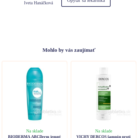
Opýtať sa lekárnika
Iveta Hanáčková
Mohlo
by vás zaujímať
Na sklade
Na sklade
BIODERMA ABCDerm jemný
VICHY DERCOS šampón proti