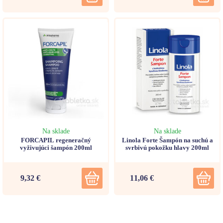
Na sklade
Na sklade
FORCAPIL regeneračný
Linola Forte Šampón na suchú a
vyživujúci šampón 200ml
svrbivú pokožku hlavy 200ml
9,32 €
11,06 €