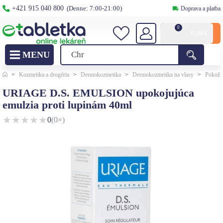
+421 915 040 800
(Denne: 7:00-21:00)
Doprava a platba
0
0,00
€
>
Kozmetika a drogéria
>
Dermokozmetika
>
Dermokozmetika na vlasy
>
Pokožk
URIAGE D.S. EMULSION upokojujúca
emulzia proti lupinám 40ml
★
★
★
★
★
0
(0×)