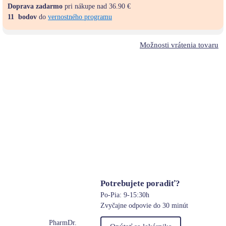
Doprava zadarmo
pri nákupe nad 36.90 €
11
bodov
do
vernostného programu
Možnosti vrátenia tovaru
Potrebujete poradiť?
Po-Pia: 9-15:30h
Zvyčajne odpovie do 30 minút
PharmDr.