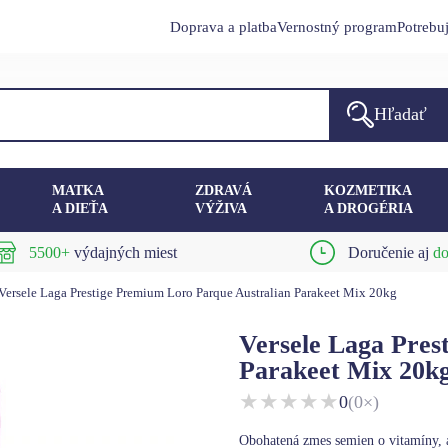
Doprava a platba
Vernostný program
Potrebu
Hľadať
MATKA
ZDRAVÁ
KOZMETIKA
A DIEŤA
VÝŽIVA
A DROGÉRIA
5500+
výdajných miest
Doručenie aj
do
Versele Laga Prestige Premium Loro Parque Australian Parakeet Mix 20kg
Versele Laga Pres
Parakeet Mix 20k
★
★
★
★
★
0
(0×)
Obohatená zmes semien o vitamíny, a