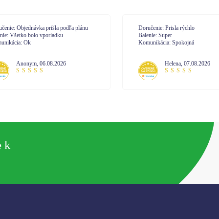
učenie: Prisla rýchlo
Doručenie: velmi
enie: Super
Balenie: spokojná
unikácia: Spokojná
Komunikácia: komunikácia na 10
Helena
,
07.08.2026
Janetta
,
07.08.2026
e k