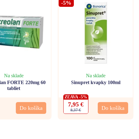
-5%
Na sklade
Na sklade
lan FORTE 220mg 60
Sinupret kvapky 100ml
tabliet
ZĽAVA -5%
7,95 €
Do košíka
Do košíka
8,37 €