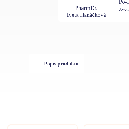
Po-P
PharmDr.
Zvyča
Iveta Hanáčková
Popis produktu