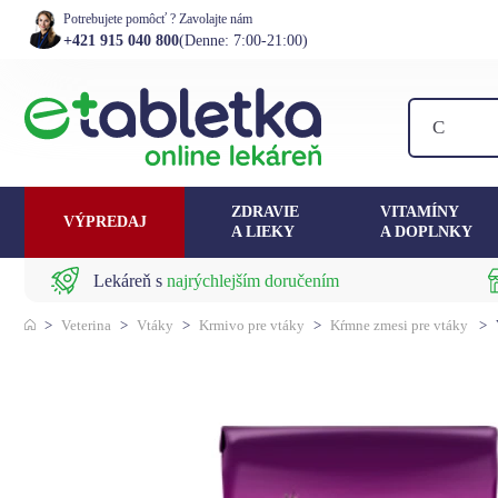
Potrebujete pomôcť ? Zavolajte nám
+421 915 040 800
(Denne: 7:00-21:00)
ZDRAVIE
VITAMÍNY
VÝPREDAJ
A LIEKY
A DOPLNKY
Lekáreň s
najrýchlejším doručením
>
Veterina
>
Vtáky
>
Krmivo pre vtáky
>
Kŕmne zmesi pre vtáky
>