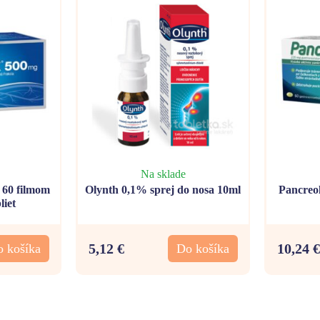
Na sklade
0 filmom
Olynth 0,1% sprej do nosa 10ml
Pancreo
liet
5,12 €
10,24 €
 košíka
Do košíka