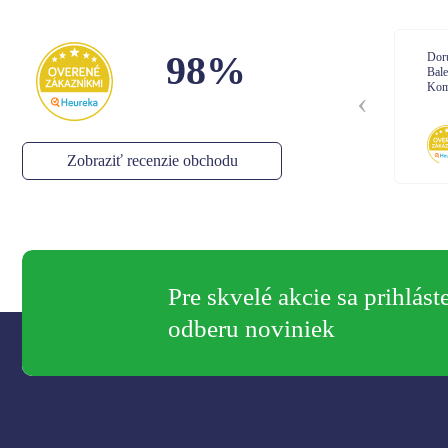
98%
Doručenie: Objednávka prišla podľa plánu
Dor
Balenie: Všetko bolo vporiadku
Bal
Komunikácia: Ok
Kom
Anonym
,
06.08.2026
Zobraziť recenzie obchodu
Pre skvelé akcie sa prihlást
odberu noviniek