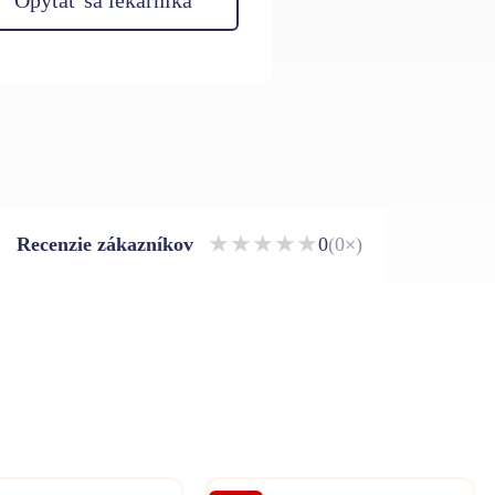
★
★
★
★
★
Recenzie zákazníkov
0
(0×)