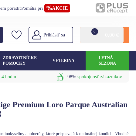
AKCIE
jem poradiť
Pomáha pri
0
0,00
€
Prihlásiť sa
ZDRAVOTNÍCKE
LETNÁ
VETERINA
POMÔCKY
SEZÓNA
 4 hodín
98%
spokojnosť zákazníkov
tige Premium Loro Parque Australian
g
minokyseliny a minerály, ktoré prispievajú k optimálnej kondícii. Vhodné