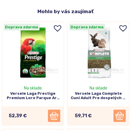
Mohlo
by vás zaujímať
Doprava zdarma
Doprava zdarma
Na sklade
Na sklade
Versele Laga Prestige
Versele Laga Complete
Premium Loro Parque Ara
Cuni Adult Pre dospelých aj
Parrot Mix 15kg
zakrslých králikov 8kg
52,39 €
59,71 €