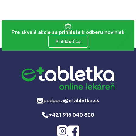
Pre skvelé akcie sa prihláste k odberu noviniek
Prihlásiť sa
podpora@etabletka.sk
+421 915 040 800