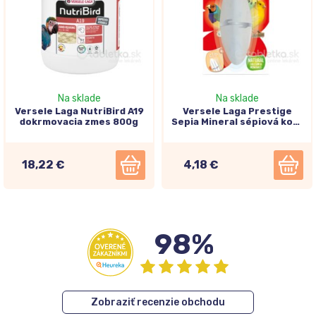
Na sklade
Na sklade
Versele Laga NutriBird A19
Versele Laga Prestige
dokrmovacia zmes 800g
Sepia Mineral sépiová kosť
12cm
18,22 €
4,18 €
98%
Zobraziť recenzie obchodu