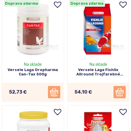
Doprava zdarma
Doprava zdarma
Na sklade
Na sklade
Versele Laga Oropharma
Versele Laga Fishlix
Can-Tax 500g
Allround Trojfarebné
krmivo pre ryby 10kg
52,73 €
54,10 €