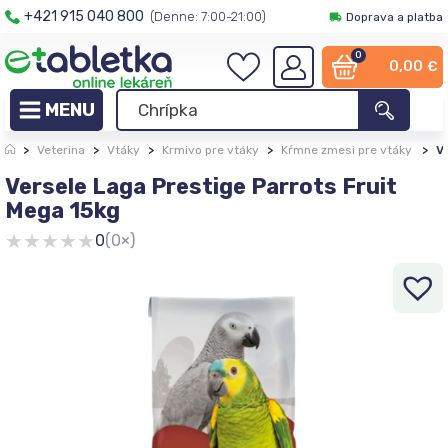
+421 915 040 800
(Denne: 7:00-21:00)
Doprava a platba
0
0,00
€
>
Veterina
>
Vtáky
>
Krmivo pre vtáky
>
Kŕmne zmesi pre vtáky
>
V
Versele Laga Prestige Parrots Fruit
Mega 15kg
★
★
★
★
★
0
(0×)