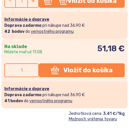
-
+
Vložiť do košíka
Informácie o doprave
Doprava zadarmo
pri nákupe nad 36.90 €
42
bodov
do
vernostného programu
Na sklade
51,18
€
Môžete mať už 11.08.
Vložiť do košíka
Informácie o doprave
Doprava zadarmo
pri nákupe nad 36.90 €
41
bodov
do
vernostného programu
Jednotková cena:
3,41 €/1kg
Možnosti vrátenia tovaru