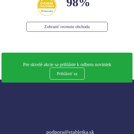
98%
Zobraziť recenzie obchodu
Pre skvelé akcie sa prihláste k odberu noviniek
Prihlásiť sa
podpora@etabletka.sk