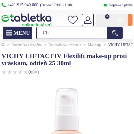
+421 915 040 800
(Denne: 7:00-21:00)
Doprava a platba
0
0,00
€
>
Kozmetika a drogéria
>
Dekoratívna kozmetika
>
Make-up
>
VICHY LIFTACTIV 
VICHY LIFTACTIV Flexilift make-up proti
vráskam, odtieň 25 30ml
★
★
★
★
★
0
(0×)