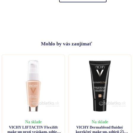
Mohlo
by vás zaujímať
Na sklade
Na sklade
VICHY LIFTACTIV Flexilift
VICHY Dermablend fluidný
make-up proti vráskam, odtieň
korekčný make-up, odtieň 25