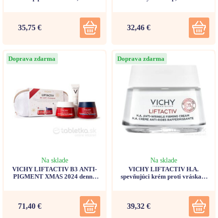
35 30ml
30ml
35,75 €
32,46 €
Doprava zdarma
Doprava zdarma
Na sklade
Na sklade
VICHY LIFTACTIV B3 ANTI-
VICHY LIFTACTIV H.A.
PIGMENT XMAS 2024 denný
spevňujúci krém proti vráskam
krém 50ml + nočný krém 50ml +
bez parfumácie 50ml
Capital Soleil UV-Age Daily
SPF50+, 15ml
71,40 €
39,32 €