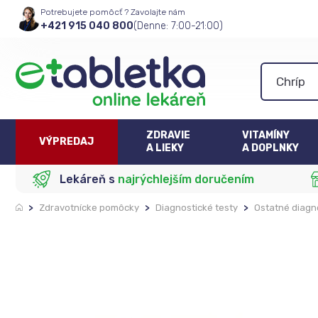
Potrebujete pomôcť ? Zavolajte nám
+421 915 040 800
(Denne: 7:00-21:00)
ZDRAVIE
VITAMÍNY
VÝPREDAJ
A LIEKY
A DOPLNKY
Lekáreň s
najrýchlejším doručením
>
Zdravotnícke pomôcky
>
Diagnostické testy
>
Ostatné diagn