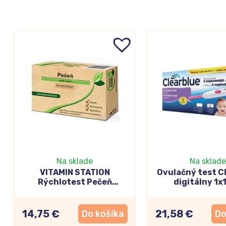
Na sklade
Na sklade
VITAMIN STATION
Ovulačný test C
Rýchlotest Pečeň
digitálny 1x1
samodiagnostický test z
krvi 1 set
14,75 €
21,58 €
Do košíka
Do