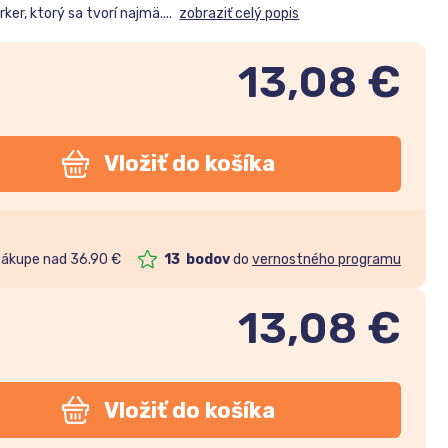
ker, ktorý sa tvorí najmä....
zobraziť celý popis
13,08 €
Vložiť do košíka
nákupe nad 36.90 €
13
bodov
do
vernostného programu
13,08
€
Vložiť do košíka