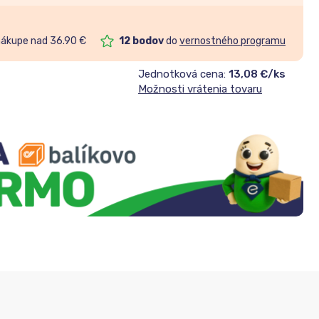
nákupe nad 36.90 €
12
bodov
do
vernostného programu
Jednotková cena:
13,08 €/ks
Možnosti vrátenia tovaru