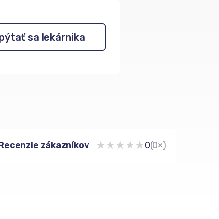
pýtať sa lekárnika
★
★
★
★
★
Recenzie zákazníkov
0
(0×)