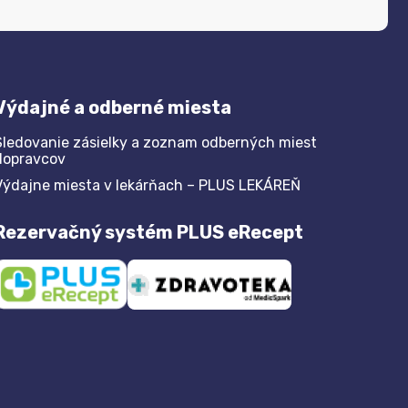
Výdajné a odberné miesta
Sledovanie zásielky a zoznam odberných miest
dopravcov
Výdajne miesta v lekárňach – PLUS LEKÁREŇ
Rezervačný systém PLUS eRecept