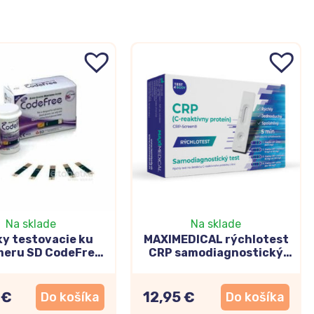
Na sklade
Na sklade
y testovacie ku
MAXIMEDICAL rýchlotest
meru SD CodeFree
CRP samodiagnostický
2x25 ks
test z krvi
 €
12,95 €
Do košíka
Do košíka