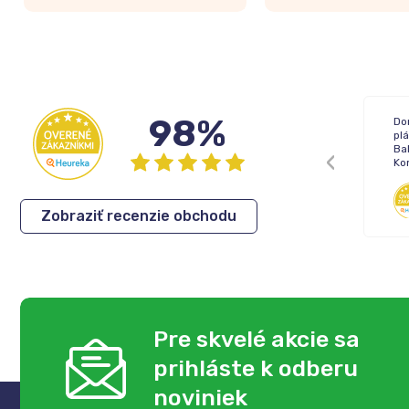
98%
Žiadne !
Do
pl
Bal
Ko
Inka
,
05.08.2026
Zobraziť recenzie obchodu
Pre skvelé akcie sa
prihláste k odberu
noviniek