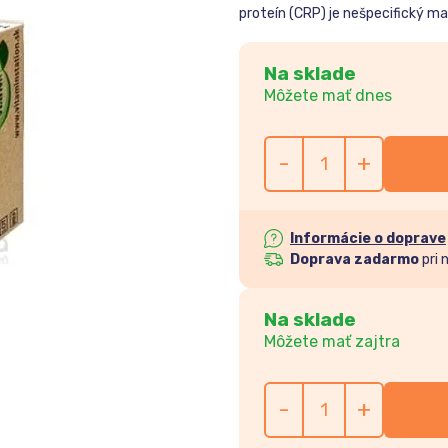
proteín (CRP) je nešpecifický mar
Na sklade
Môžete mať dnes
-
+
Informácie o doprave
Doprava zadarmo
pri 
Na sklade
Môžete mať zajtra
-
+