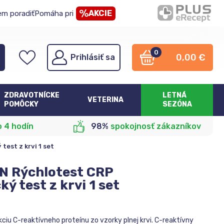
AKCIE
em poradiť
Pomáha pri
0
0,00
€
Prihlásiť sa
ZDRAVOTNÍCKE
LETNÁ
VETERINA
POMÔCKY
SEZÓNA
o 4 hodín
98%
spokojnosť zákazníkov
est z krvi 1 set
N Rýchlotest CRP
ý test z krvi 1 set
iu C-reaktívneho proteínu zo vzorky plnej krvi. C-reaktívny