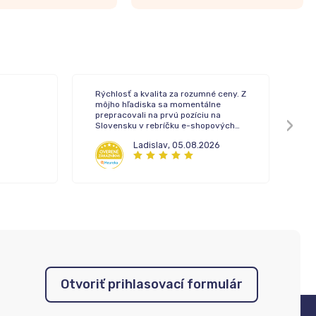
Rýchlosť a kvalita za rozumné ceny. Z
To
môjho hľadiska sa momentálne
de
prepracovali na prvú pozíciu na
Slovensku v rebríčku e-shopových
lekární.
Ladislav
,
05.08.2026
Otvoriť prihlasovací formulár