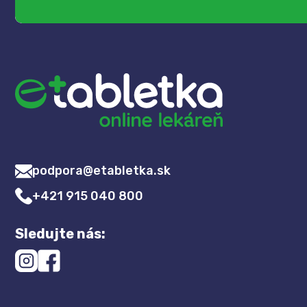
podpora@etabletka.sk
+421 915 040 800
Sledujte nás: