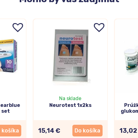
Na sklade
learblue
Neurotest 1x2ks
Prúžk
 set
gluko
15,14 €
13,02
 košíka
Do košíka