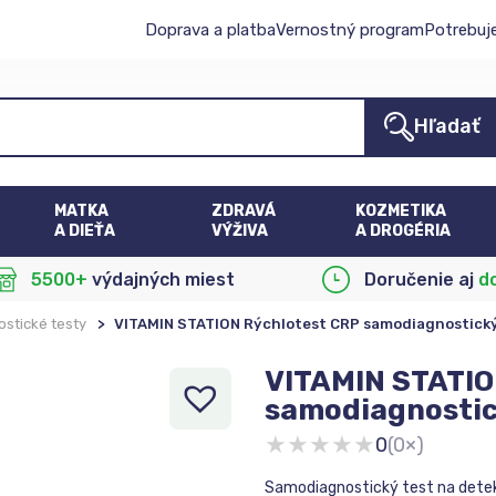
Doprava a platba
Vernostný program
Potrebuj
Hľadať
MATKA
ZDRAVÁ
KOZMETIKA
A DIEŤA
VÝŽIVA
A DROGÉRIA
5500+
výdajných miest
Doručenie aj
d
ostické testy
>
VITAMIN STATION Rýchlotest CRP samodiagnostický t
VITAMIN STATIO
samodiagnostick
★
★
★
★
★
0
(0×)
Samodiagnostický test na detekc