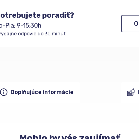
otrebujete poradiť?
O
o-Pia: 9-15:30h
yčajne odpovie do 30 minút
Doplňujúce informácie
Mohlo
by vás zaujímať