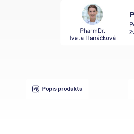
P
P
PharmDr.
Zv
Iveta Hanáčková
Popis produktu