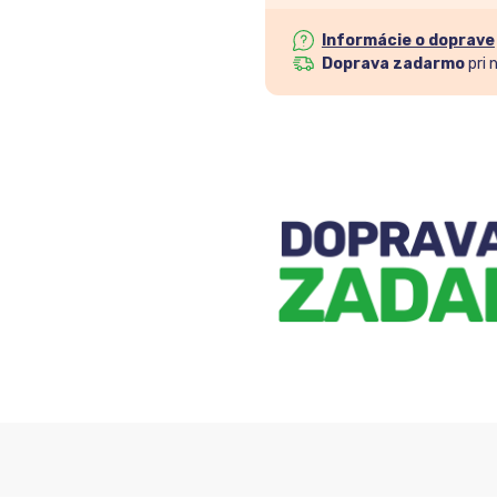
Informácie o doprave
Doprava zadarmo
pri 