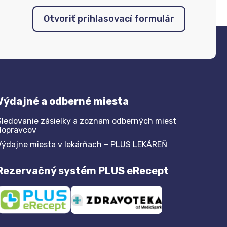
Otvoriť prihlasovací formulár
Výdajné a odberné miesta
Sledovanie zásielky a zoznam odberných miest
dopravcov
Výdajne miesta v lekárňach – PLUS LEKÁREŇ
Rezervačný systém PLUS eRecept