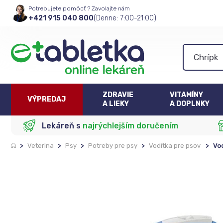
Potrebujete pomôcť ? Zavolajte nám
+421 915 040 800
(Denne: 7:00-21:00)
ZDRAVIE
VITAMÍNY
VÝPREDAJ
A LIEKY
A DOPLNKY
Lekáreň s
najrýchlejším doručením
>
Veterina
>
Psy
>
Potreby pre psy
>
Vodítka pre psov
>
Vo