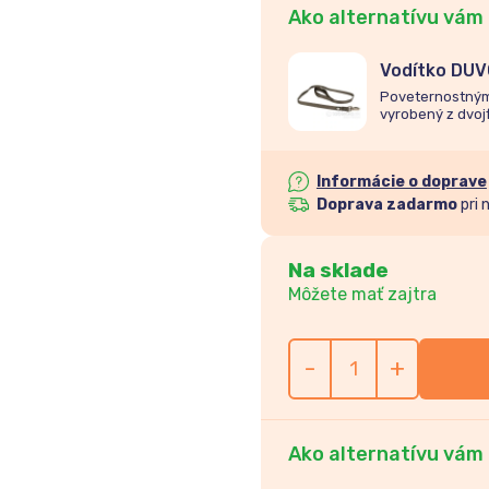
Ako alternatívu vám
Vodítko DUV
100cm/20m
Poveternostným 
vyrobený z dvoj
farbe.
Informácie o doprave
Doprava zadarmo
pri 
Na sklade
Môžete mať zajtra
-
+
Ako alternatívu vám