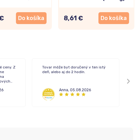
 €
8,61 €
Do košíka
Do košíka
é ceny. Z
Tovar môže byt doručený v ten istý
Rý
ne
deň, alebo aj do 2 hodín.
 na
pových
26
Anna
,
05.08.2026