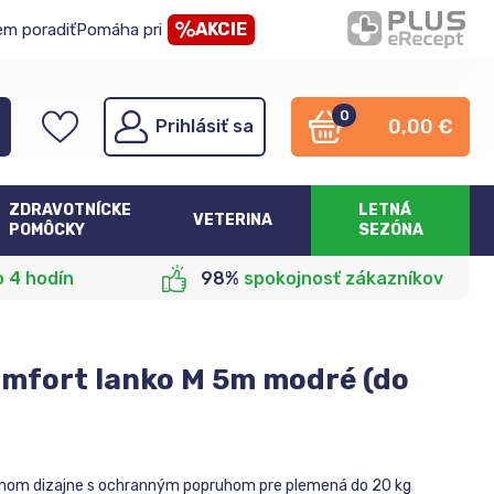
AKCIE
em poradiť
Pomáha pri
0
0,00
€
Prihlásiť sa
ZDRAVOTNÍCKE
LETNÁ
VETERINA
POMÔCKY
SEZÓNA
o 4 hodín
98%
spokojnosť zákazníkov
omfort lanko M 5m modré (do
čnom dizajne s ochranným popruhom pre plemená do 20 kg