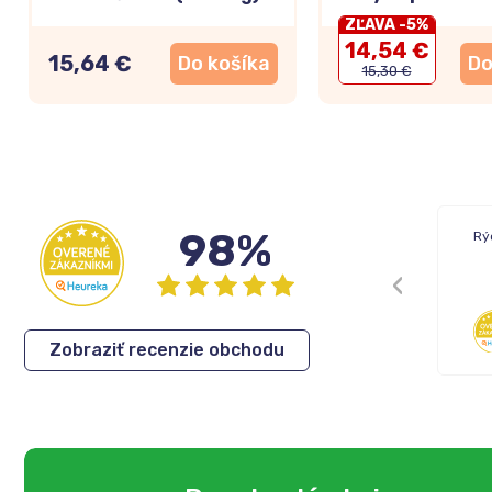
ZĽAVA -5%
14,54 €
15,64 €
Do košíka
Do
15,30 €
98%
Rýchle dodanie tovaru.
Rý
Cenovo dobré produkty
Eva
,
05.08.2026
Zobraziť recenzie obchodu