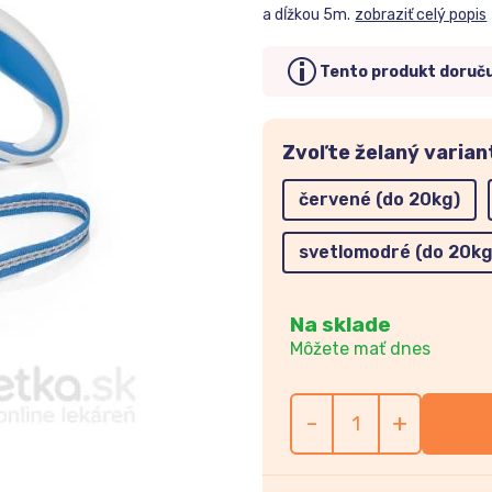
a dĺžkou 5m.
zobraziť celý popis
Tento produkt doruč
Zvoľte želaný varian
červené (do 20kg)
svetlomodré (do 20kg
Na sklade
Môžete mať dnes
-
+