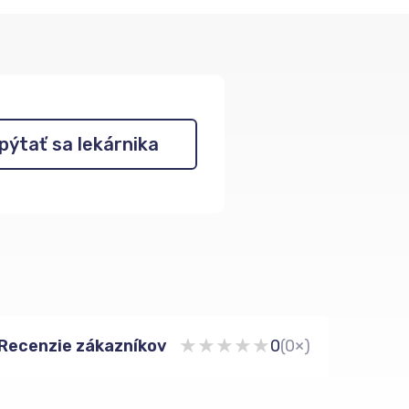
pýtať sa lekárnika
★
★
★
★
★
Recenzie zákazníkov
0
(0×)