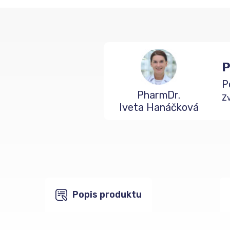
P
P
PharmDr.
Zv
Iveta Hanáčková
Popis produktu