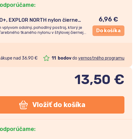
 odporúčame:
6,96
€
O+, EXPLOR NORTH nylon čierne
m
vplyvom odolný, pohodlný postroj, ktorý je
Do košíka
farebného tkaného nylonu v štýlovej čiernej
nákupe nad 36.90 €
11
bodov
do
vernostného programu
13,50
€
Vložiť do košíka
 odporúčame: