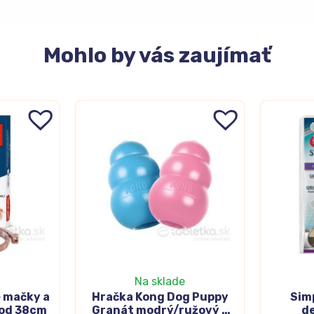
Mohlo
by vás zaujímať
Na sklade
 mačky a
Hračka Kong Dog Puppy
Sim
vod 38cm
Granát modrý/ružový L
d