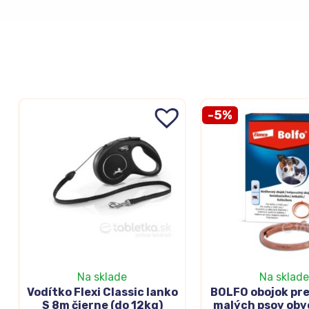
-5%
Na sklade
Na sklade
Vodítko Flexi Classic lanko
BOLFO obojok pre
S 8m čierne (do 12kg)
malých psov ob