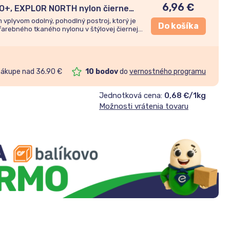
6,96
€
O+, EXPLOR NORTH nylon čierne
m
vplyvom odolný, pohodlný postroj, ktorý je
Do košíka
farebného tkaného nylonu v štýlovej čiernej
nákupe nad 36.90 €
10
bodov
do
vernostného programu
Jednotková cena:
0,68 €/1kg
Možnosti vrátenia tovaru