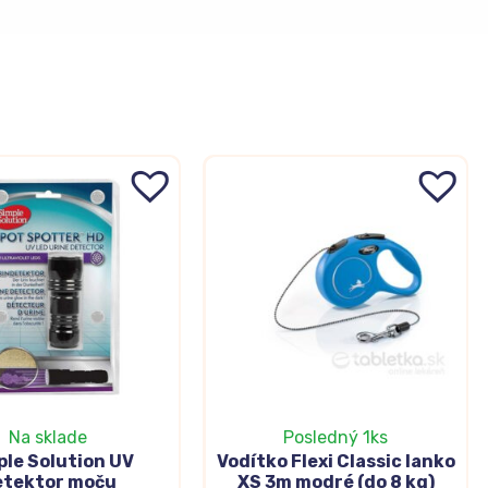
Na sklade
Posledný 1ks
ple Solution UV
Vodítko Flexi Classic lanko
etektor moču
XS 3m modré (do 8 kg)