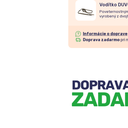
Vodítko DUV
100cm/20m
Poveternostným 
vyrobený z dvoj
farbe.
Informácie o doprave
Doprava zadarmo
pri 