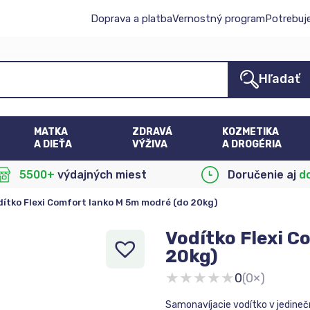
Doprava a platba
Vernostný program
Potrebuj
Hľadať
MATKA
ZDRAVÁ
KOZMETIKA
A DIEŤA
VÝŽIVA
A DROGÉRIA
5500+
výdajných miest
Doručenie aj
d
dítko Flexi Comfort lanko M 5m modré (do 20kg)
Vodítko Flexi C
20kg)
★
★
★
★
★
0
(0×)
Samonavíjacie vodítko v jedine