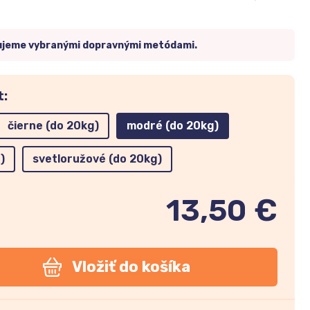
ujeme vybranými dopravnými metódami.
t:
čierne (do 20kg)
modré (do 20kg)
)
svetloružové (do 20kg)
13,50 €
Vložiť do košíka