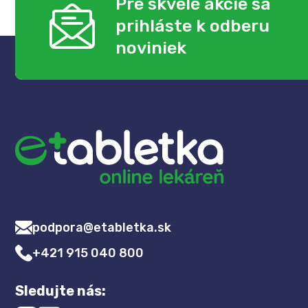
Pre skvelé akcie sa
prihláste k odberu
noviniek
podpora@etabletka.sk
+421 915 040 800
Sledujte nás: