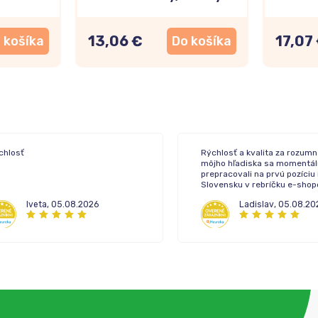
13-30kg
13,06 €
17,07
 košíka
Do košíka
chlosť
Rýchlosť a kvalita za rozumn
môjho hľadiska sa momentál
prepracovali na prvú pozíciu
Slovensku v rebríčku e-sho
lekární.
Iveta
,
05.08.2026
Ladislav
,
05.08.20