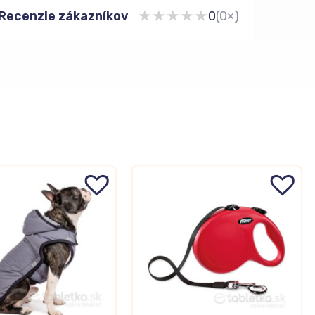
★
★
★
★
★
Recenzie zákazníkov
0
(0×)