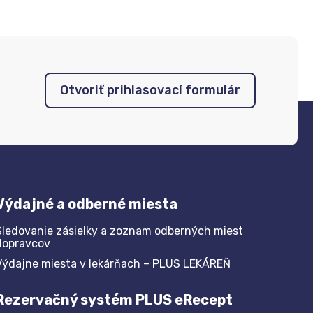
Otvoriť prihlasovací formulár
Výdajné a odberné miesta
Sledovanie zásielky a zoznam odberných miest
dopravcov
Výdajne miesta v lekárňach – PLUS LEKÁREŇ
Rezervačný systém PLUS eRecept