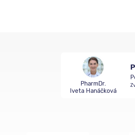
P
P
PharmDr.
Zv
Iveta Hanáčková