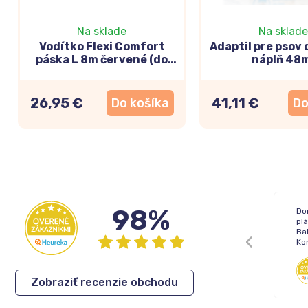
Na sklade
Na sklade
Vodítko Flexi Comfort
Adaptil pre psov 
páska L 8m červené (do
náplň 48
50kg)
26,95 €
41,11 €
Do košíka
Do
98%
Žiadne !
Do
pl
Bal
Ko
Inka
,
05.08.2026
Zobraziť recenzie obchodu