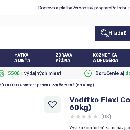
Doprava a platba
Vernostný program
Potrebuj
Hľadať
MATKA
ZDRAVÁ
KOZMETIKA
A DIEŤA
VÝŽIVA
A DROGÉRIA
5500+
výdajných miest
Doručenie aj
d
dítko Flexi Comfort páska L 5m červené (do 60kg)
Vodítko Flexi C
60kg)
★
★
★
★
★
0
(0×)
Vysoko komfortné, samonavíjaci