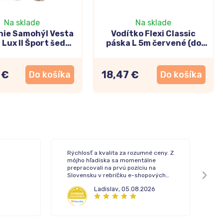
Na sklade
Na sklade
nie Samohýl Vesta
Vodítko Flexi Classic
 Lux II Šport šedá
páska L 5m červené (do
36cm
50kg)
 €
18,47 €
Do košíka
Do košíka
Rýchlosť a kvalita za rozumné ceny. Z
To
môjho hľadiska sa momentálne
de
prepracovali na prvú pozíciu na
Slovensku v rebríčku e-shopových
lekární.
Ladislav
,
05.08.2026