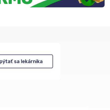
pýtať sa lekárnika