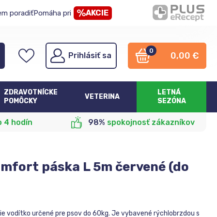
AKCIE
em poradiť
Pomáha pri
0
0,00
€
Prihlásiť sa
ZDRAVOTNÍCKE
LETNÁ
VETERINA
POMÔCKY
SEZÓNA
o 4 hodín
98%
spokojnosť zákazníkov
omfort páska L 5m červené (do
e vodítko určené pre psov do 60kg. Je vybavené rýchlobrzdou s