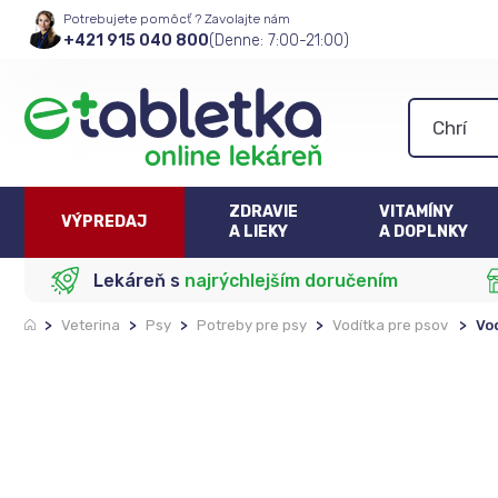
Potrebujete pomôcť ? Zavolajte nám
+421 915 040 800
(Denne: 7:00-21:00)
ZDRAVIE
VITAMÍNY
VÝPREDAJ
A LIEKY
A DOPLNKY
Lekáreň s
najrýchlejším doručením
>
Veterina
>
Psy
>
Potreby pre psy
>
Vodítka pre psov
>
Vo