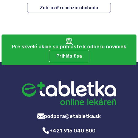
Zobraziť recenzie obchodu
Pre skvelé akcie sa prihláste k odberu noviniek
Prihlásiť sa
podpora@etabletka.sk
+421 915 040 800