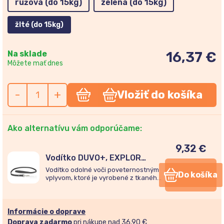
ružová (do 15kg)
zelená (do 15kg)
žlté (do 15kg)
Na sklade
16,37 €
Môžete mať dnes
-
+
Vložiť do košíka
Ako alternatívu vám odporúčame:
9,32
€
Vodítko DUVO+, EXPLOR
WEST nylon čierne
Vodítko odolné voči poveternostným
Do košíka
100cm/20mm
vplyvom, ktoré je vyrobené z tkaného
nylonu. Má silný kovový krúžok a
sponu.
Informácie o doprave
Doprava zadarmo
pri nákupe nad 36.90 €