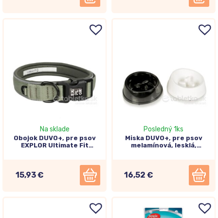
Na sklade
Posledný 1ks
Obojok DUVO+, pre psov
Miska DUVO+, pre psov
EXPLOR Ultimate Fit
melamínová, lesklá,
zelený, veľkosť L
čierna/biela 1400ml
15,93 €
16,52 €