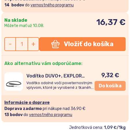
14
bodov
do
vernostného programu
Na sklade
16,37
€
Môžete mať už 10.08.
-
+
Vložiť do košíka
Ako alternatívu vám odporúčame:
9,32
€
Vodítko DUVO+, EXPLOR
WEST nylon čierne
Vodítko odolné voči poveternostným
Do košíka
100cm/20mm
vplyvom, ktoré je vyrobené z tkaného
nylonu. Má silný kovový krúžok a
sponu.
Informácie o doprave
Doprava zadarmo
pri nákupe nad 36.90 €
13
bodov
do
vernostného programu
Jednotková cena:
1,09 €/1kg