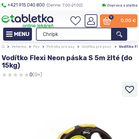
+421 915 040 800
(Denne: 7:00-21:00)
Doprava a platba
0
0,00
€
>
Veterina
>
Psy
>
Potreby pre psy
>
Vodítka pre psov
>
Vodítko Fl
Vodítko Flexi Neon páska S 5m žlté (do
15kg)
★
★
★
★
★
0
(0×)