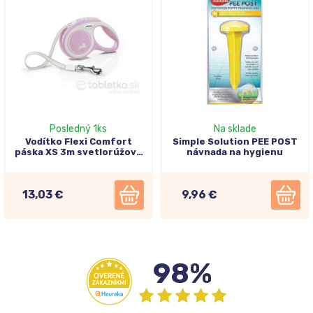
Posledný 1ks
Na sklade
Vodítko Flexi Comfort
Simple Solution PEE POST
páska XS 3m svetlorúžové
návnada na hygienu
(do 12kg)
13,03 €
9,96 €
98%