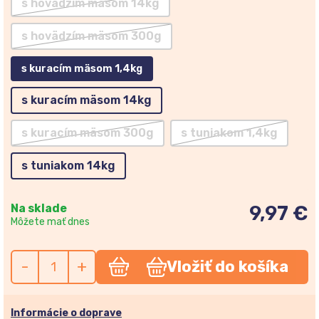
s hovädzím mäsom 14kg
s hovädzím mäsom 300g
s kuracím mäsom 1,4kg
s kuracím mäsom 14kg
s kuracím mäsom 300g
s tuniakom 1,4kg
s tuniakom 14kg
Na sklade
9,97 €
Môžete mať dnes
-
+
Vložiť do košíka
Informácie o doprave