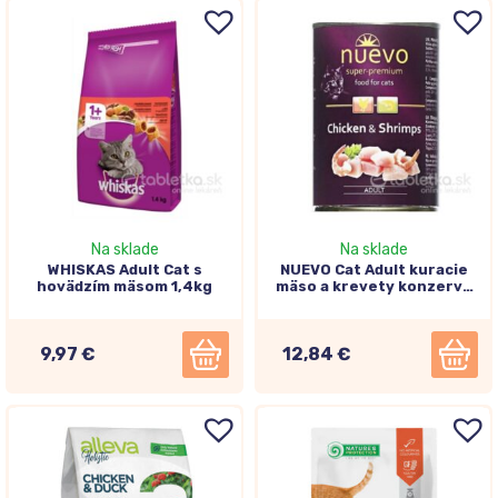
Na sklade
Na sklade
WHISKAS Adult Cat s
NUEVO Cat Adult kuracie
hovädzím mäsom 1,4kg
mäso a krevety konzerva
6x400g
9,97 €
12,84 €