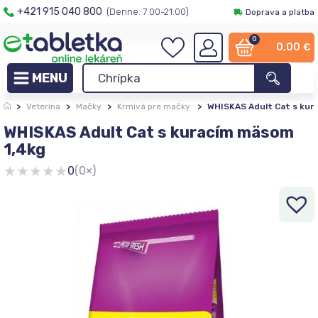
+421 915 040 800
(Denne: 7:00-21:00)
Doprava a platba
0
0,00
€
>
Veterina
>
Mačky
>
Krmivá pre mačky
>
WHISKAS Adult Cat s kur
WHISKAS Adult Cat s kuracím mäsom
1,4kg
★
★
★
★
★
0
(0×)