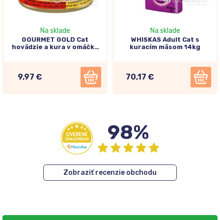
Na sklade
Na sklade
GOURMET GOLD Cat
WHISKAS Adult Cat s
hovädzie a kura v omáčke
kuracím mäsom 14kg
12x85g
9,97 €
70,17 €
98%
Zobraziť recenzie obchodu