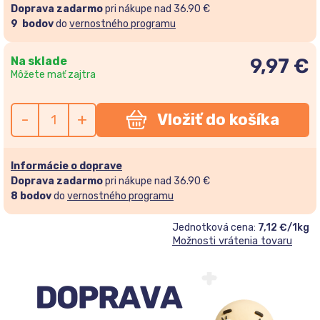
Doprava zadarmo
pri nákupe nad 36.90 €
9
bodov
do
vernostného programu
Na sklade
9,97
€
Môžete mať zajtra
-
+
Vložiť do košíka
Informácie o doprave
Doprava zadarmo
pri nákupe nad 36.90 €
8
bodov
do
vernostného programu
Jednotková cena:
7,12 €/1kg
Možnosti vrátenia tovaru