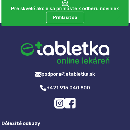
Pre skvelé akcie sa prihláste k odberu noviniek
Prihlásiť sa
podpora@etabletka.sk
+421 915 040 800
Dôležité odkazy