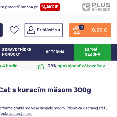
AKCIE
em poradiť
Pomáha pri
0
0,00
€
Prihlásiť sa
ZDRAVOTNÍCKE
LETNÁ
VETERINA
POMÔCKY
SEZÓNA
o 4 hodín
98%
spokojnosť zákazníkov
Cat s kuracím mäsom 300g
forme granúl pre vaše dospelé mačky. Prispieva k zdravej srsti,
zobraziť celý popis