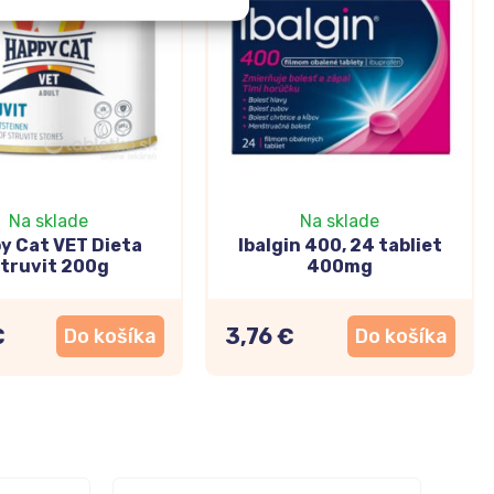
Na sklade
Na sklade
y Cat VET Dieta
Ibalgin 400, 24 tabliet
truvit 200g
400mg
€
3,76 €
Do košíka
Do košíka