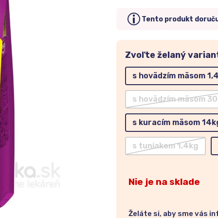
Tento produkt doruč
Zvoľte želaný varian
s hovädzím mäsom 1,
s hovädzím mäsom 3
s kuracím mäsom 14k
s tuniakom 1,4kg
Nie je na sklade
Želáte si, aby sme vás i