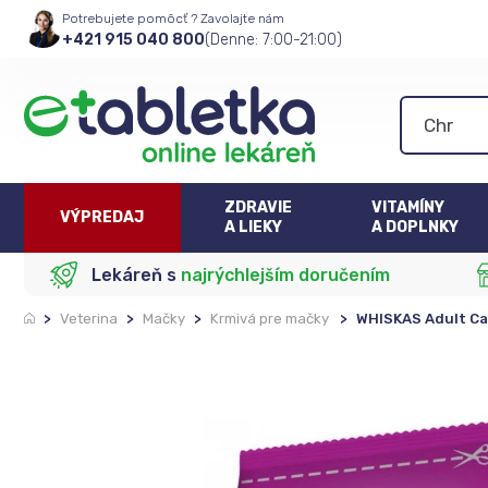
Potrebujete pomôcť ? Zavolajte nám
+421 915 040 800
(Denne: 7:00-21:00)
ZDRAVIE
VITAMÍNY
VÝPREDAJ
A LIEKY
A DOPLNKY
Lekáreň s
najrýchlejším doručením
>
Veterina
>
Mačky
>
Krmivá pre mačky
>
WHISKAS Adult Ca