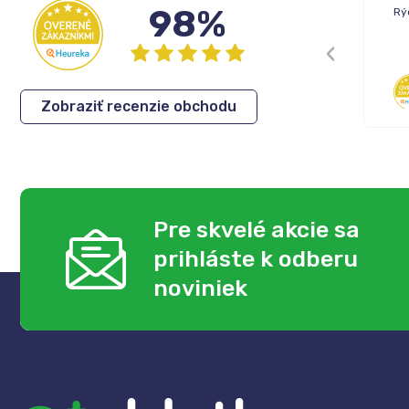
98%
Rýchle dodanie tovaru.
Rý
Cenovo dobré produkty
Eva
,
05.08.2026
Zobraziť recenzie obchodu
Pre skvelé akcie sa
prihláste k odberu
noviniek