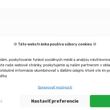
Doplňujúce informácie
🍪 Táto webstránka používa súbory cookies 🍪
lám, poskytovanie funkcií sociálnych médií a analýzu návštevnos
te naše webové stránky, poskytujeme aj našim partnerom v oblast
príslušné informácie skombinovať s ďalšími údajmi, ktoré ste im p
užby.
Mohlo
by vás zaujímať
Spravovať možnosti
né
Nastaviť preferencie