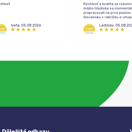
chlosť
Rýchlosť a kvalita za rozumn
môjho hľadiska sa momentál
prepracovali na prvú pozíciu
Slovensku v rebríčku e-sho
lekární.
Iveta
,
05.08.2026
Ladislav
,
05.08.20
Dôležité odkazy