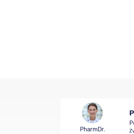
P
P
PharmDr.
Zv