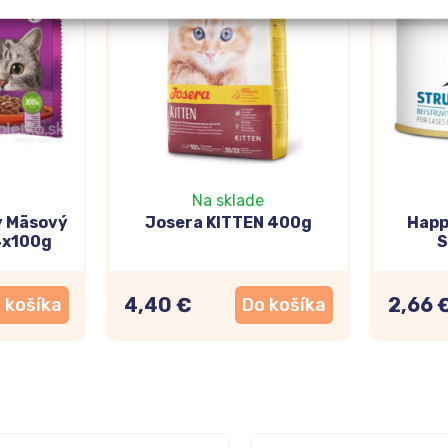
Na sklade
y Mäsový
Josera KITTEN 400g
Happ
4x100g
S
4,40 €
2,66 
 košíka
Do košíka