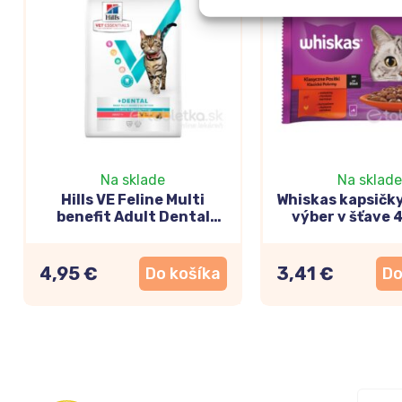
Na sklade
Na sklade
Hills VE Feline Multi
Whiskas kapsičk
benefit Adult Dental
výber v šťave 
Chicken 250g
4,95 €
3,41 €
Do košíka
Do