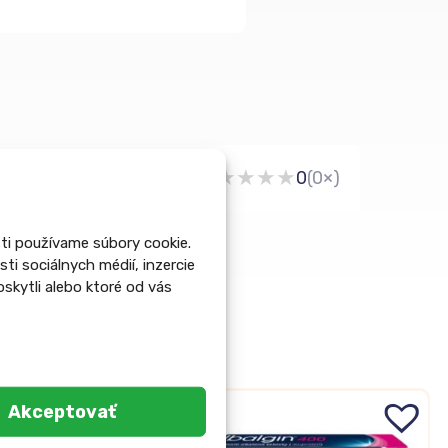
★
★
★
★
★
Recenzie zákazníkov
0
(0×)
ti používame súbory cookie.
i sociálnych médií, inzercie
oskytli alebo ktoré od vás
Akceptovať