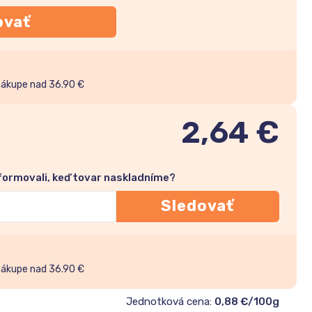
ovať
nákupe nad 36.90 €
2,64
€
nformovali, keď tovar naskladníme?
Sledovať
nákupe nad 36.90 €
Jednotková cena:
0,88 €/100g