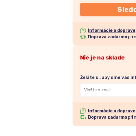
Sled
Informácie o doprave
Doprava zadarmo
pri 
Nie je na sklade
Želáte si, aby sme vás i
Zadajte
svoju
e-
mailovú
Informácie o doprave
adresu
Doprava zadarmo
pri 
a
pridajte