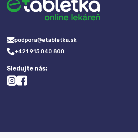
podpora@etabletka.sk
+421 915 040 800
Sledujte nás: