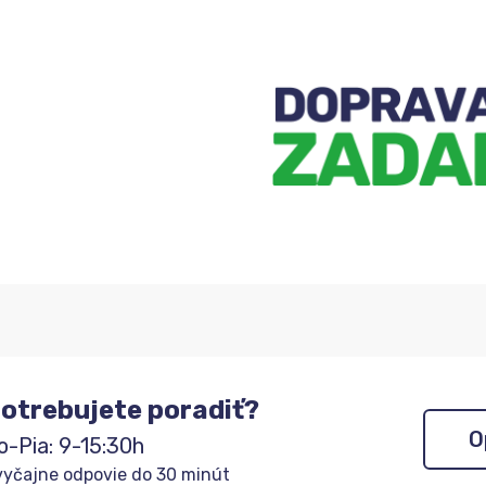
sa
do
zoznamu
čakateľov
otrebujete poradiť?
O
o-Pia: 9-15:30h
yčajne odpovie do 30 minút