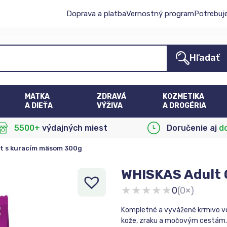
Doprava a platba
Vernostný program
Potrebuj
Hľadať
MATKA
ZDRAVÁ
KOZMETIKA
A DIEŤA
VÝŽIVA
A DROGÉRIA
5500+
výdajných miest
Doručenie aj
d
t s kuracím mäsom 300g
WHISKAS Adult 
★
★
★
★
★
0
(0×)
Kompletné a vyvážené krmivo vo 
kože, zraku a močovým cestám.