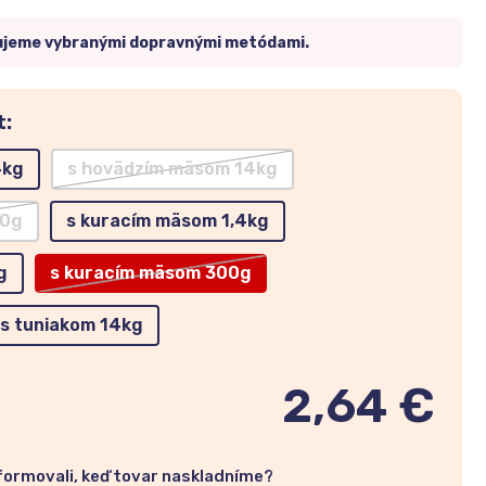
ujeme vybranými dopravnými metódami.
t:
4kg
s hovädzím mäsom 14kg
00g
s kuracím mäsom 1,4kg
g
s kuracím mäsom 300g
s tuniakom 14kg
2,64 €
nformovali, keď tovar naskladníme?