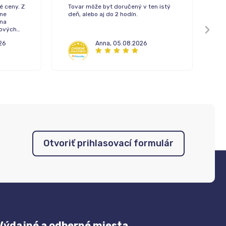
é ceny. Z
Tovar môže byt doručený v ten istý
Rý
ne
deň, alebo aj do 2 hodín.
 na
pových
26
Anna
,
05.08.2026
Otvoriť prihlasovací formulár
Výdajné a odberné miesta