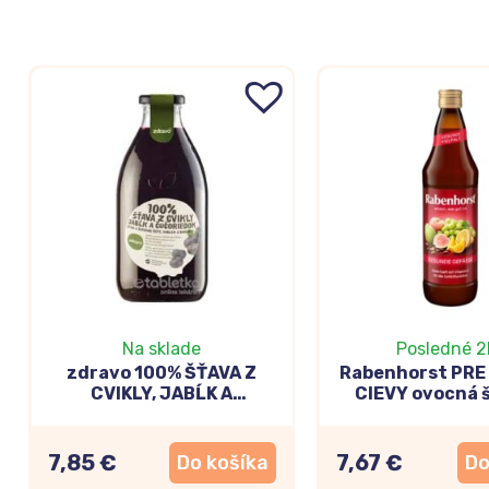
Na sklade
Posledné 2
zdravo 100% ŠŤAVA Z
Rabenhorst PRE
CVIKLY, JABĹK A
CIEVY ovocná š
ČUČORIEDOK 0,75l
vitamínmi a k
extraktom 7
7,85 €
7,67 €
Do košíka
Do