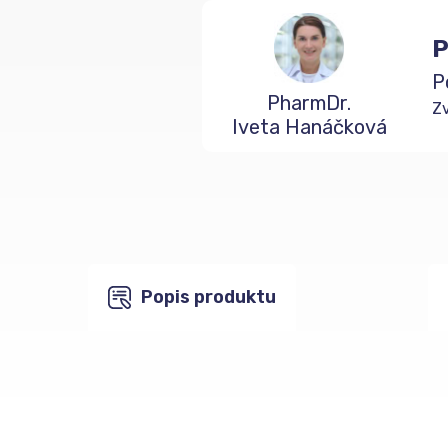
P
P
PharmDr.
Zv
Iveta Hanáčková
Popis produktu