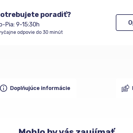
otrebujete poradiť?
O
o-Pia: 9-15:30h
yčajne odpovie do 30 minút
Doplňujúce informácie
Mohlo
by vás zaujímať