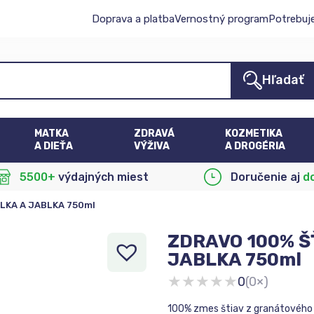
Doprava a platba
Vernostný program
Potrebuj
Hľadať
MATKA
ZDRAVÁ
KOZMETIKA
A DIEŤA
VÝŽIVA
A DROGÉRIA
5500+
výdajných miest
Doručenie aj
d
LKA A JABLKA 750ml
ZDRAVO 100% Š
JABLKA 750ml
★
★
★
★
★
0
(0×)
100% zmes štiav z granátového j