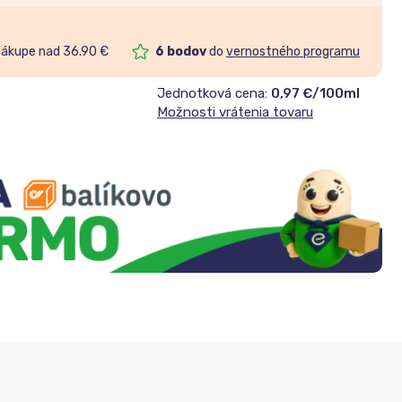
nákupe nad 36.90 €
6
bodov
do
vernostného programu
Jednotková cena:
0,97 €/100ml
Možnosti vrátenia tovaru