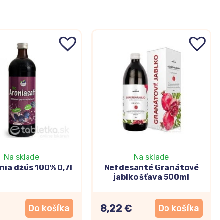
Na sklade
Na sklade
nia džús 100% 0,7l
Nefdesanté Granátové
jablko šťava 500ml
€
8,22 €
Do košíka
Do košíka