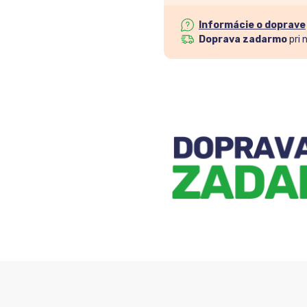
Informácie o doprave
Doprava zadarmo
pri 