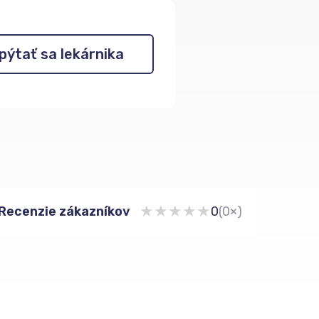
pýtať sa lekárnika
★
★
★
★
★
Recenzie zákazníkov
0
(0×)