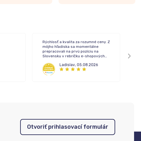
Rýchlosť a kvalita za rozumné ceny. Z
To
môjho hľadiska sa momentálne
de
prepracovali na prvú pozíciu na
Slovensku v rebríčku e-shopových
lekární.
Ladislav
,
05.08.2026
Otvoriť prihlasovací formulár