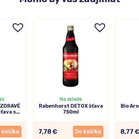
ks
Na sklade
 ZDRAVÉ
Rabenhorst DETOX šťava
Bio Aro
ťava s
750ml
akaovým
50ml
7,78 €
8,77 
 košíka
Do košíka