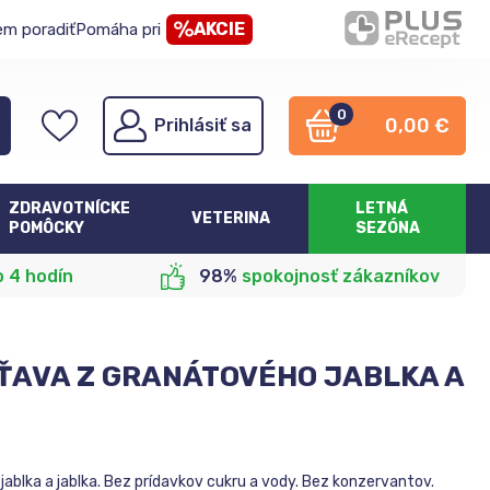
AKCIE
em poradiť
Pomáha pri
0
0,00
€
Prihlásiť sa
ZDRAVOTNÍCKE
LETNÁ
VETERINA
POMÔCKY
SEZÓNA
o 4 hodín
98%
spokojnosť zákazníkov
ŤAVA Z GRANÁTOVÉHO JABLKA A
ablka a jablka. Bez prídavkov cukru a vody. Bez konzervantov.