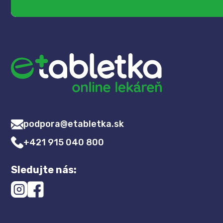
podpora@etabletka.sk
+421 915 040 800
Sledujte nás: