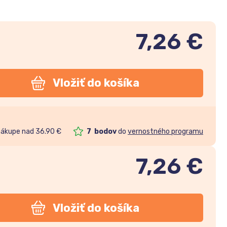
7,26 €
Vložiť do košíka
nákupe nad 36.90 €
7
bodov
do
vernostného programu
7,26
€
Vložiť do košíka