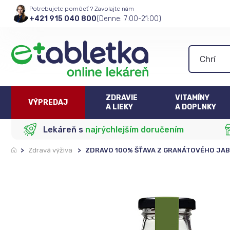
Potrebujete pomôcť ? Zavolajte nám
+421 915 040 800
(Denne: 7:00-21:00)
ZDRAVIE
VITAMÍNY
VÝPREDAJ
A LIEKY
A DOPLNKY
Lekáreň s
najrýchlejším doručením
>
Zdravá výživa
>
ZDRAVO 100% ŠŤAVA Z GRANÁTOVÉHO JAB