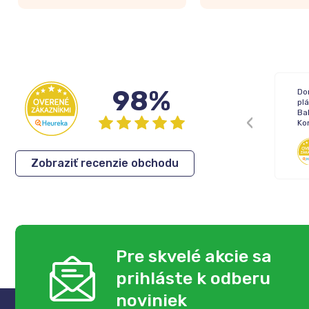
98%
Žiadne !
Do
pl
Bal
Ko
Inka
,
05.08.2026
Zobraziť recenzie obchodu
Pre skvelé akcie sa
prihláste k odberu
noviniek