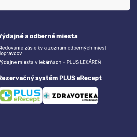
Výdajné a odberné miesta
Sledovanie zásielky a zoznam odberných miest
dopravcov
Výdajne miesta v lekárňach – PLUS LEKÁREŇ
Rezervačný systém PLUS eRecept