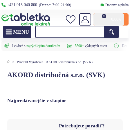
+421 915 040 800
(Denne: 7:00-21:00)
Doprava a platba
0
0,00
€
Lekáreň s
najrýchlejším doručením
5500+
výdajných miest
Doruč
>
Produkt Výrobca
>
AKORD distribučná s.r.o. (SVK)
AKORD distribučná s.r.o. (SVK)
Najpredávanejšie v skupine
Potrebujete poradiť?