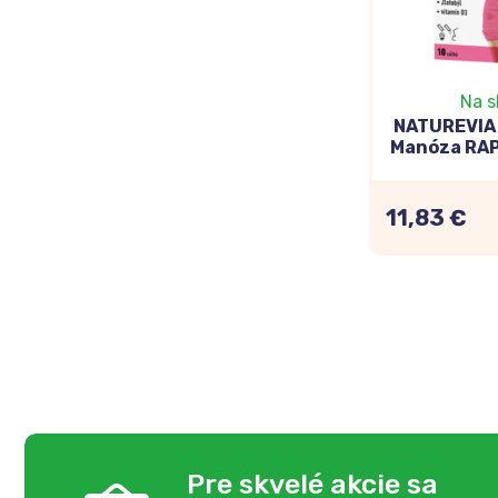
Na s
NATUREVIA
Manóza RAP
25) 10
11,83 €
Pre skvelé akcie sa