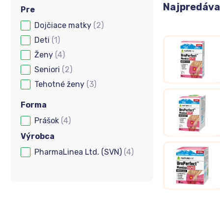
Najpredávan
Pre
Dojčiace matky
(2)
Pre
Deti
(1)
Ženy
(4)
Seniori
(2)
Tehotné ženy
(3)
Forma
Prášok
(4)
Forma
Výrobca
PharmaLinea Ltd. (SVN)
(4)
Výrobca