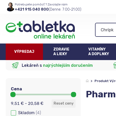
Potrebujete pomôcť ? Zavolajte nám
+421 915 040 800
(Denne: 7:00-21:00)
ZDRAVIE
VITAMÍNY
VÝPREDAJ
A LIEKY
A DOPLNKY
Lekáreň s
najrýchlejším doručením
>
Produkt Vý
Cena
Pharma
Cena
9,51 € - 20,58 €
Reset ceny
Skladom
(4)