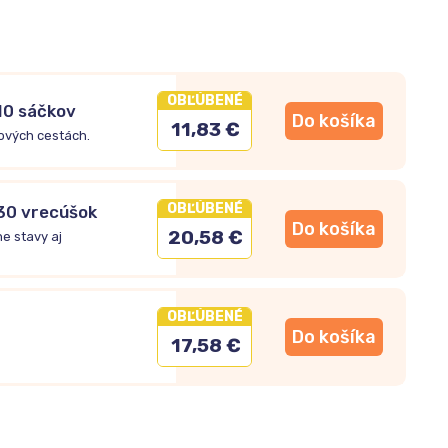
OBĽÚBENÉ
10 sáčkov
Do košíka
11,83 €
ových cestách.
OBĽÚBENÉ
30 vrecúšok
Do košíka
20,58 €
e stavy aj
OBĽÚBENÉ
Do košíka
17,58 €