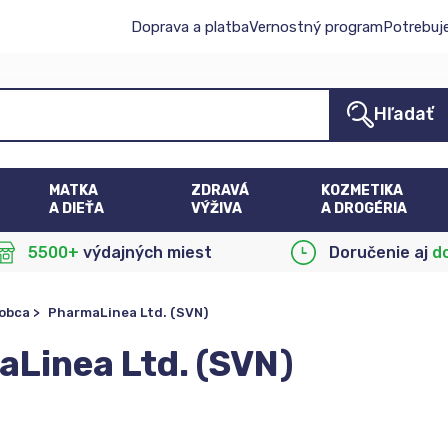
Doprava a platba
Vernostný program
Potrebuj
Hľadať
MATKA
ZDRAVÁ
KOZMETIKA
A DIEŤA
VÝŽIVA
A DROGÉRIA
5500+
výdajných miest
Doručenie aj
d
robca
>
PharmaLinea Ltd. (SVN)
Linea Ltd. (SVN)