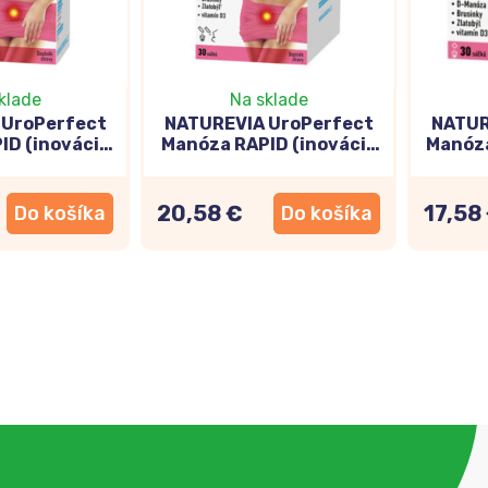
klade
Na sklade
 UroPerfect
NATUREVIA UroPerfect
NATUR
ID (inovácia
Manóza RAPID (inovácia
Manóza
 sáčkov
25) 30 vrecúšok
20,58 €
17,58
Do košíka
Do košíka