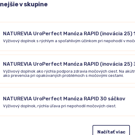
ejšie v skupine
NATUREVIA UroPerfect Manóza RAPID (inovácia 25) 
Výživový doplnok s rýchlym a spoľahlivým účinkom pri nepohodlí v moč
NATUREVIA UroPerfect Manóza RAPID (inovácia 25) 
Výživový doplnok ako rýchla podpora zdravia močových ciest. Na akútn
ako prevencia pri opakovaných problémoch s močovými cestami.
NATUREVIA UroPerfect Manóza RAPID 30 sáčkov
Výživový doplnok, rýchla úľava pri nepohodlí močových ciest.
Načítať viac