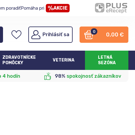
AKCIE
em poradiť
Pomáha pri
0
0,00
€
Prihlásiť sa
ZDRAVOTNÍCKE
LETNÁ
VETERINA
POMÔCKY
SEZÓNA
o 4 hodín
98%
spokojnosť zákazníkov