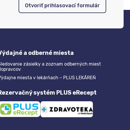
Otvoriť prihlasovací formulár
Výdajné a odberné miesta
Sledovanie zásielky a zoznam odberných miest
dopravcov
Výdajne miesta v lekárňach – PLUS LEKÁREŇ
Rezervačný systém PLUS eRecept