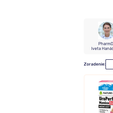
PharmD
Iveta Haná
Zor
Zoradenie: