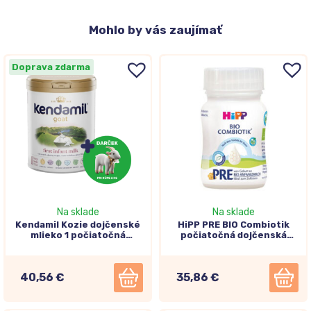
Mohlo
by vás zaujímať
Doprava zdarma
Na sklade
Na sklade
Kendamil Kozie dojčenské
HiPP PRE BIO Combiotik
mlieko 1 počiatočná
počiatočná dojčenská
dojčenská výživa od
výživa (inovácia25)
narodenia 800g
24x90ml
40,56 €
35,86 €