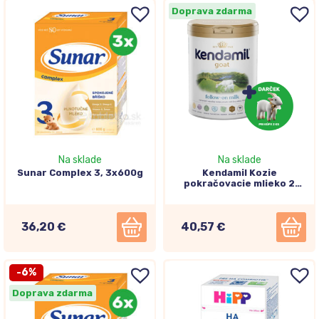
Doprava zdarma
Na sklade
Na sklade
Sunar Complex 3, 3x600g
Kendamil Kozie
pokračovacie mlieko 2
následná dojčenská výživa
od ukonč. 6. mesiaca 800g
36,20 €
40,57 €
-6%
Doprava zdarma