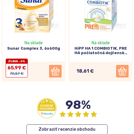
Na sklade
Na sklade
Sunar Complex 3, 6x600g
HiPP HA 1 COMBIOTIK, PRE
HA počiatočná dojčenská
výživa 600g
ZĽAVA -6%
65,99 €
18,61 €
70,57 €
98%
Zobraziť recenzie obchodu