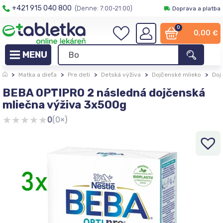
+421 915 040 800
(Denne: 7:00-21:00)
Doprava a platba
0
0,00
€
>
Matka a dieťa
>
Pre deti
>
Detská výživa
>
Dojčenské mlieko
>
Doj
BEBA OPTIPRO 2 následná dojčenská
mliečna výživa 3x500g
★
★
★
★
★
0
(0×)