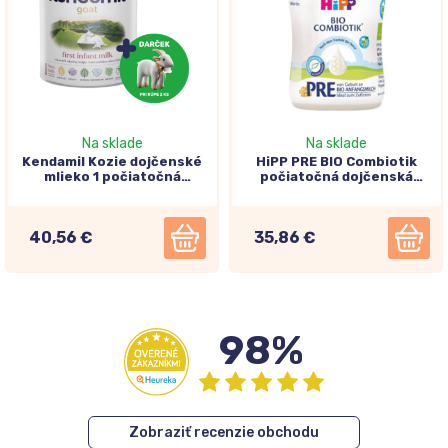
Na sklade
Na sklade
Kendamil Kozie dojčenské
HiPP PRE BIO Combiotik
mlieko 1 počiatočná
počiatočná dojčenská
dojčenská výživa od
výživa (inovácia25)
narodenia 800g
24x90ml
40,56 €
35,86 €
98%
Zobraziť recenzie obchodu