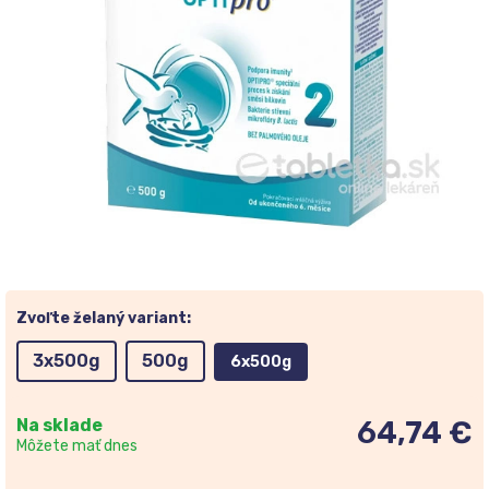
Zvoľte želaný variant:
3x500g
500g
6x500g
Na sklade
64,74 €
Môžete mať dnes