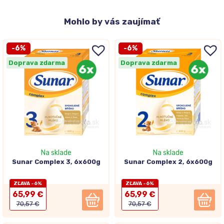
Mohlo
by vás zaujímať
-6%
-6%
Doprava zdarma
Doprava zdarma
Na sklade
Na sklade
Sunar Complex 3, 6x600g
Sunar Complex 2, 6x600g
ZĽAVA -6%
ZĽAVA -6%
65,99 €
65,99 €
70,57 €
70,57 €