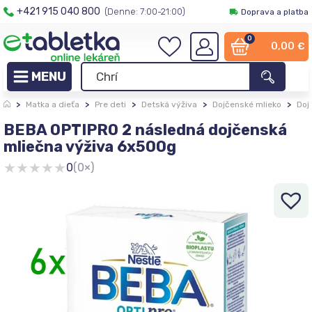
+421 915 040 800
(Denne: 7:00-21:00)
Doprava a platba
0
0,00
€
>
Matka a dieťa
>
Pre deti
>
Detská výživa
>
Dojčenské mlieko
>
Doj
BEBA OPTIPRO 2 následná dojčenská
mliečna výživa 6x500g
★
★
★
★
★
0
(0×)