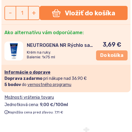
-
+
Vložiť do košíka
Ako alternatívu vám odporúčame:
3,69
€
NEUTROGENA NR Rýchlo sa
vstrebávajúci krém na ruky
Krém na ruky.
Do košíka
75ml
Balenie: 1x75 ml
Informácie o doprave
Doprava zadarmo
pri nákupe nad 36.90 €
5
bodov
do
vernostného programu
Možnosti vrátenia tovaru
Jednotková cena:
9,00 €/100ml
Najnižšia cena pred zľavou:
7,11
€