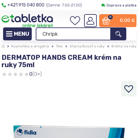
+421 915 040 800
(Denne: 7:00-21:00)
Doprava a platba
0
0,00
€
>
Kozmetika a drogéria
>
Telo
>
Starostlivosť o ruky
>
Krémy na ruky
DERMATOP HANDS CREAM krém na
ruky 75ml
★
★
★
★
★
0
(0×)