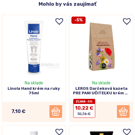
Mohlo
by vás zaujímať
-5%
Na sklade
Na sklade
Linola Hand krém na ruky
LEROS Darčeková kazeta
75ml
PRE PANI UČITEĽKU krém na
ruky Živel vzduch 30ml +
ZĽAVA -5%
balzam na pery s
rozmarínom 4x5g
10,22 €
7,10 €
10,76 €