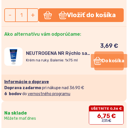
-
+
Vložiť do košíka
Ako alternatívu vám odporúčame:
3,69
€
NEUTROGENA NR Rýchlo sa
vstrebávajúci krém na ruky
Krém na ruky. Balenie: 1x75 ml
Do košíka
75ml
Informácie o doprave
Doprava zadarmo
pri nákupe nad 36.90 €
6
bodov
do
vernostného programu
UŠETRÍTE 0,36 €
Na sklade
6,75
€
Môžete mať dnes
7,11
€