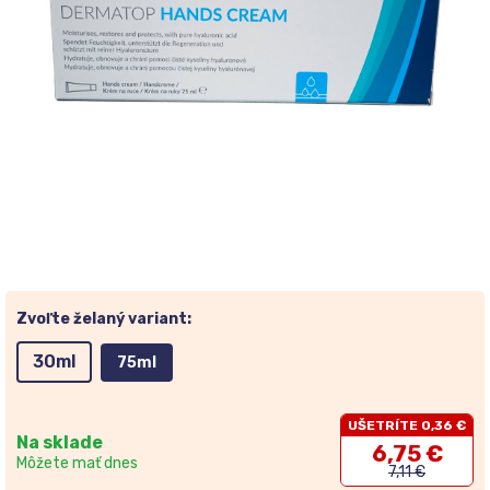
Zvoľte želaný variant:
30ml
75ml
UŠETRÍTE 0,36 €
Na sklade
6,75 €
Môžete mať dnes
7,11 €