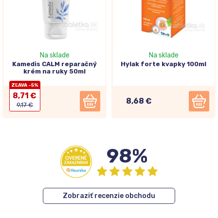
Na sklade
Na sklade
Kamedis CALM reparačný
Hylak forte kvapky 100ml
krém na ruky 50ml
ZĽAVA -5%
8,71 €
8,68 €
9,17 €
98%
Zobraziť recenzie obchodu