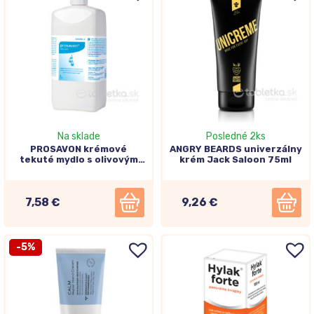
Na sklade
Posledné 2ks
PROSAVON krémové
ANGRY BEARDS univerzálny
tekuté mydlo s olivovým
krém Jack Saloon 75ml
olejom 1l
7,58 €
9,26 €
-5%