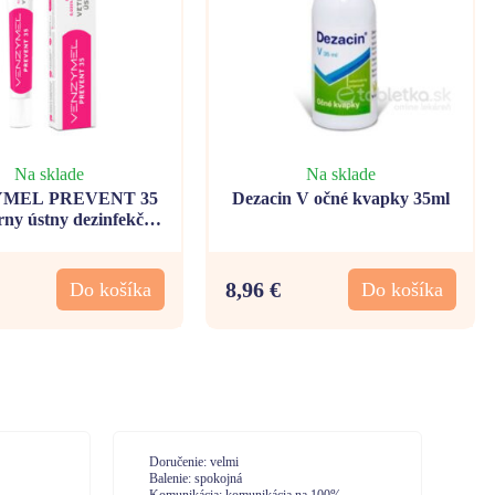
Na sklade
Na sklade
MEL PREVENT 35
Dezacin V očné kvapky 35ml
rny ústny dezinfekčný
gél 30ml
8,96 €
Do košíka
Do košíka
Doručenie: Vysoká spokojnosť. Expresné
Do
vybavenie.
Ba