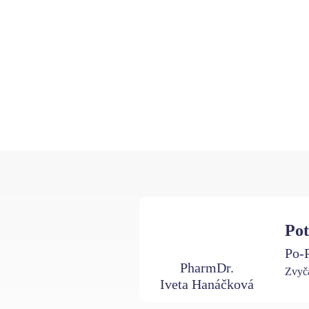
Pot
Po-P
PharmDr.
Zvyča
Iveta Hanáčková