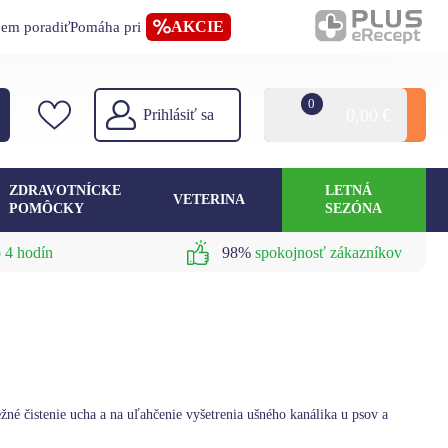
AKCIE
jem poradiť
Pomáha pri
0
0,00
€
Prihlásiť sa
ZDRAVOTNÍCKE
LETNÁ
VETERINA
POMÔCKY
SEZÓNA
 4 hodín
98%
spokojnosť zákazníkov
né čistenie ucha a na uľahčenie vyšetrenia ušného kanálika u psov a