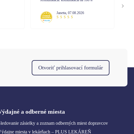
0%
Balenie: So zabalením som bola spokojná
Ko
Komunikácia: Pri tejto objednávke som
nekomunikovala s call centrom. No mám
Mária
,
07.08.2026
skúsenosť z minula. Vysoká profesionalita
pri vybavovaní.
Otvoriť prihlasovací formulár
Výdajné a odberné miesta
ledovanie zásielky a zoznam odberných miest dopravcov
Výdajne miesta v lekárňach – PLUS LEKÁREŇ