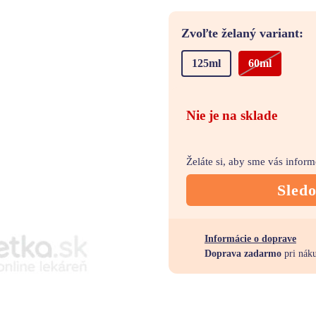
Zvoľte želaný variant:
125ml
60ml
Nie je na sklade
Želáte si, aby sme vás infor
Sled
Informácie o doprave
Doprava zadarmo
pri nák