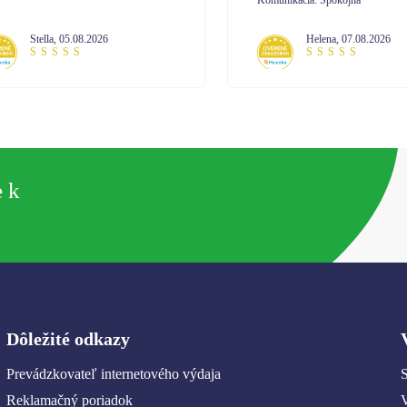
unikácia: Spokojná
Komunikácia: komunikácia na 10
Helena
,
07.08.2026
Janetta
,
07.08.2026
e k
Dôležité odkazy
Prevádzkovateľ internetového výdaja
S
Reklamačný poriadok