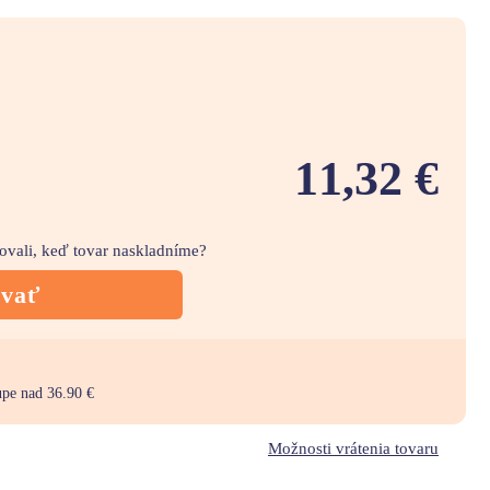
11,32 €
movali, keď tovar naskladníme?
ovať
upe nad 36.90 €
Možnosti vrátenia tovaru