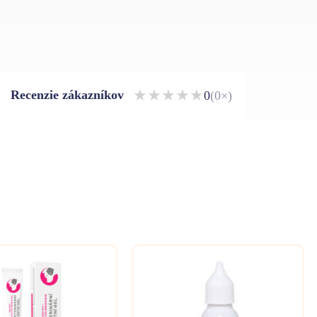
★
★
★
★
★
Recenzie zákazníkov
0
(0×)