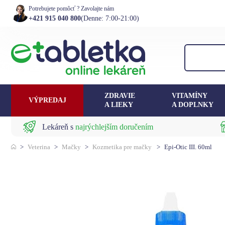
Potrebujete pomôcť ? Zavolajte nám
+421 915 040 800
(Denne: 7:00-21:00)
ZDRAVIE
VITAMÍNY
VÝPREDAJ
A LIEKY
A DOPLNKY
Lekáreň s
najrýchlejším doručením
>
Veterina
>
Mačky
>
Kozmetika pre mačky
>
Epi-Otic III. 60ml