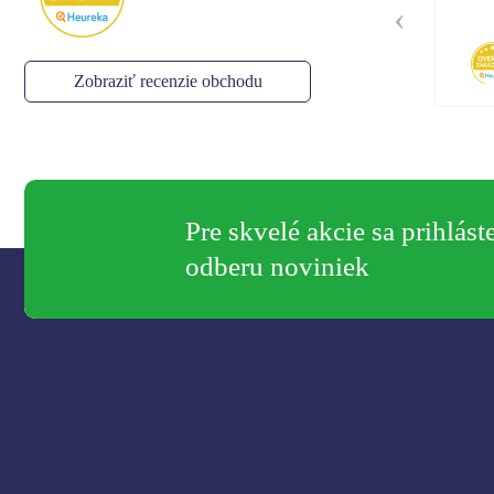
Kom
Stella
,
05.08.2026
Zobraziť recenzie obchodu
Pre skvelé akcie sa prihlást
odberu noviniek