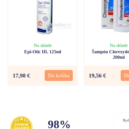
Na sklade
Na sklade
Epi-Otic III. 125ml
Šampón Clorexyde
200ml
17,98 €
19,56 €
Do košíka
Do
98%
Rychle dodanie
Dor
Bal