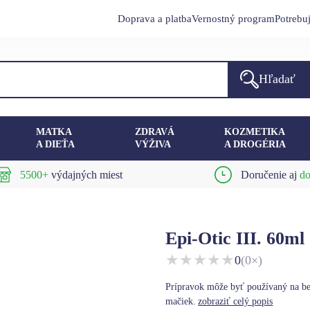
Doprava a platba
Vernostný program
Potrebu
Hľadať
MATKA
ZDRAVÁ
KOZMETIKA
A DIEŤA
VÝŽIVA
A DROGÉRIA
5500+
výdajných miest
Doručenie aj
do
Epi-Otic III. 60ml
★
★
★
★
★
0
(0×)
Prípravok môže byť používaný na bež
mačiek.
zobraziť celý popis