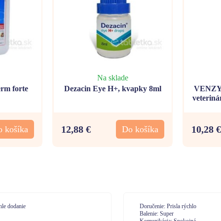
Na sklade
rm forte
Dezacin Eye H+, kvapky 8ml
VENZY
veteriná
12,88 €
10,28 €
 košíka
Do košíka
učenie: Prisla rýchlo
Doručenie: velmi
enie: Super
Balenie: spokojná