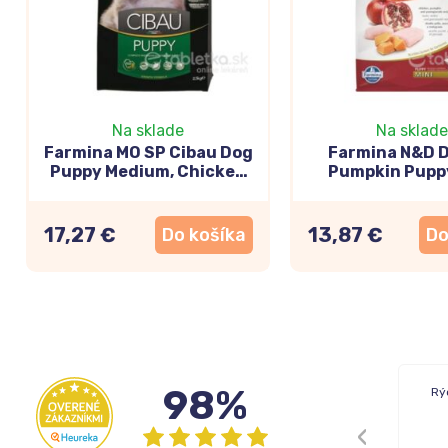
Na sklade
Na sklade
Farmina MO SP Cibau Dog
Farmina N&D 
Puppy Medium, Chicken
Pumpkin Puppy
2,5kg
Chicken & Pome
0,8kg
17,27 €
13,87 €
Do košíka
Do
98%
Rýchle dodanie tovaru.
Rý
Cenovo dobré produkty