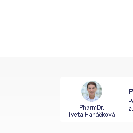
P
P
PharmDr.
Zv
Iveta Hanáčková