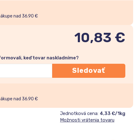
nákupe nad 36.90 €
10,83
€
nformovali, keď tovar naskladníme?
Sledovať
nákupe nad 36.90 €
Jednotková cena:
4,33 €/1kg
Možnosti vrátenia tovaru