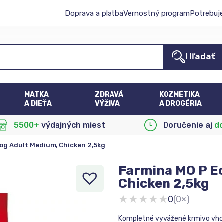
Doprava a platba
Vernostný program
Potrebuj
Hľadať
MATKA
ZDRAVÁ
KOZMETIKA
A DIEŤA
VÝŽIVA
A DROGÉRIA
5500+
výdajných miest
Doručenie aj
d
og Adult Medium, Chicken 2,5kg
Farmina MO P E
Chicken 2,5kg
★
★
★
★
★
0
(0×)
Kompletné vyvážené krmivo vhod