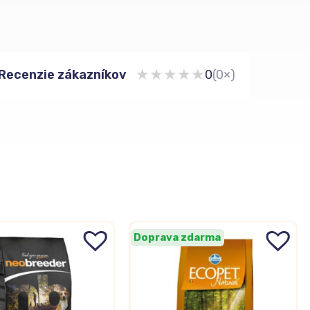
★
★
★
★
★
Recenzie zákazníkov
0
(0×)
Doprava zdarma