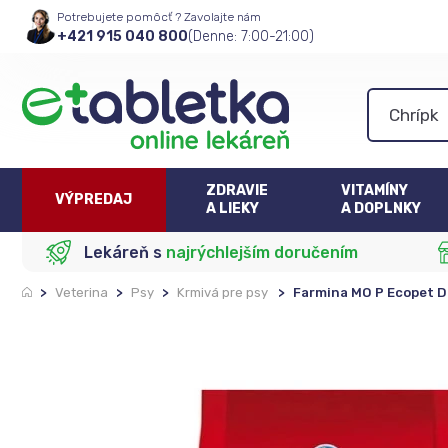
Potrebujete pomôcť ? Zavolajte nám
+421 915 040 800
(Denne: 7:00-21:00)
ZDRAVIE
VITAMÍNY
VÝPREDAJ
A LIEKY
A DOPLNKY
Lekáreň s
najrýchlejším doručením
>
Veterina
>
Psy
>
Krmivá pre psy
>
Farmina MO P Ecopet D