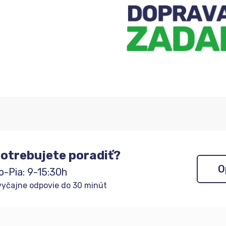
čakateľov
otrebujete poradiť?
O
o-Pia: 9-15:30h
yčajne odpovie do 30 minút