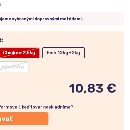
s
ujeme vybranými dopravnými metódami.
t:
Chicken 2,5kg
Fish 12kg+2kg
Lamb 2,5kg
10,83 €
nformovali, keď tovar naskladníme?
ovať