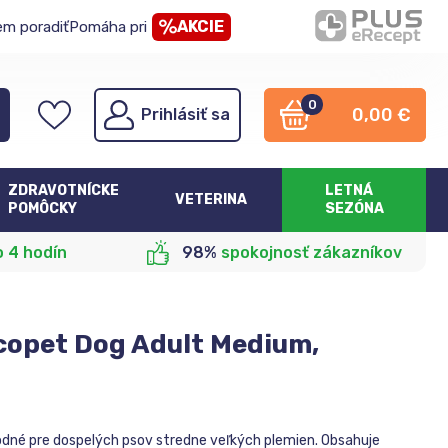
AKCIE
em poradiť
Pomáha pri
0
0,00
€
Prihlásiť sa
ZDRAVOTNÍCKE
LETNÁ
VETERINA
POMÔCKY
SEZÓNA
o 4 hodín
98%
spokojnosť zákazníkov
copet Dog Adult Medium,
né pre dospelých psov stredne veľkých plemien. Obsahuje