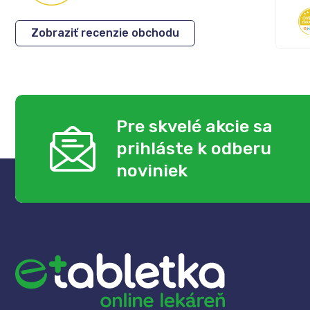
Eva
,
05.08.2026
Zobraziť recenzie obchodu
Pre skvelé akcie sa
prihláste k odberu
noviniek