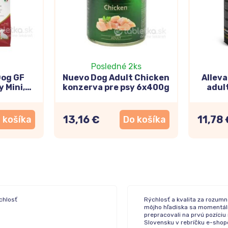
Posledné 2ks
Dog GF
Nuevo Dog Adult Chicken
Allev
 Mini,
konzerva pre psy 6x400g
adul
granate
13,16 €
11,78 
 košíka
Do košíka
chlosť
Rýchlosť a kvalita za rozumn
môjho hľadiska sa momentál
prepracovali na prvú pozíciu
Slovensku v rebríčku e-sho