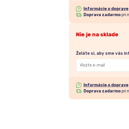
Informácie o doprave
Doprava zadarmo
pri 
Nie je na sklade
Želáte si, aby sme vás i
Zadajte
svoju
e-
mailovú
Informácie o doprave
adresu
Doprava zadarmo
pri 
a
pridajte
sa
do
zoznamu