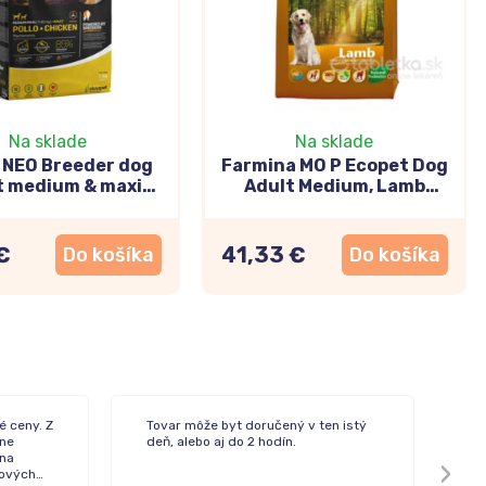
Na sklade
Na sklade
a NEO Breeder dog
Farmina MO P Ecopet Dog
t medium & maxi
Adult Medium, Lamb
chicken 2kg
12kg+2kg
€
41,33 €
Do košíka
Do košíka
é ceny. Z
Tovar môže byt doručený v ten istý
Rý
ne
deň, alebo aj do 2 hodín.
 na
pových