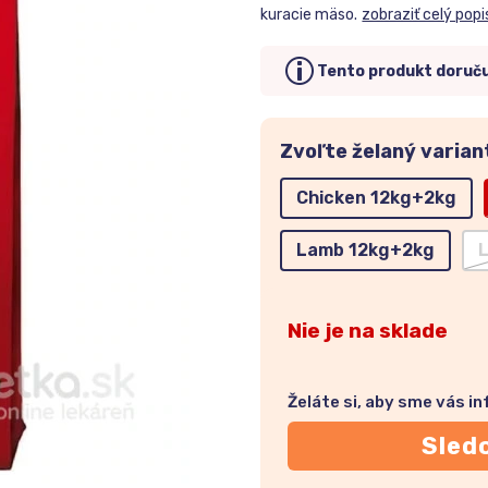
kuracie mäso.
zobraziť celý popi
Tento produkt doruč
Zvoľte želaný varian
Chicken 12kg+2kg
Lamb 12kg+2kg
Nie je na sklade
Želáte si, aby sme vás i
Sled