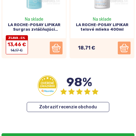
Na sklade
Na sklade
LA ROCHE-POSAY LIPIKAR
LA ROCHE-POSAY LIPIKAR
Surgras zvláčňujúci
telové mlieko 400ml
sprchovací gél 400ml
ZĽAVA -5%
13,46 €
18,71 €
14,17 €
98%
Zobraziť recenzie obchodu