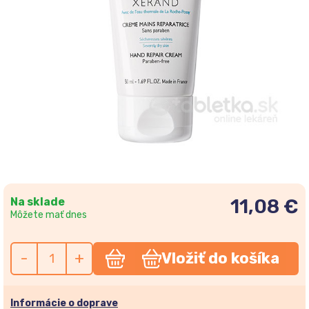
Na sklade
11,08 €
Môžete mať dnes
-
+
Vložiť do košíka
Informácie o doprave