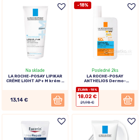
-18%
Na sklade
Posledné 2ks
LA ROCHE-POSAY LIPIKAR
LA ROCHE-POSAY
CRÉME LIGHT AP+ M krém s
ANTHELIOS Dermo-
ľahkou textúrou na suchú
pediatrics SPF50+, fluid s
pokožku 200ml
ochranným faktorom 50ml
ZĽAVA -18%
18,02 €
13,14 €
21,98 €