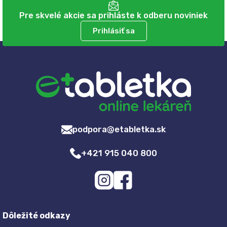
Pre skvelé akcie sa prihláste k odberu noviniek
Prihlásiť sa
podpora@etabletka.sk
+421 915 040 800
Dôležité odkazy