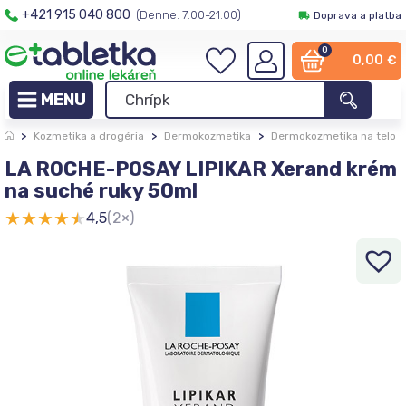
+421 915 040 800
(Denne: 7:00-21:00)
Doprava a platba
0
0,00
€
>
Kozmetika a drogéria
>
Dermokozmetika
>
Dermokozmetika na telo
LA ROCHE-POSAY LIPIKAR Xerand krém
na suché ruky 50ml
★
★
★
★
★
4,5
(2×)