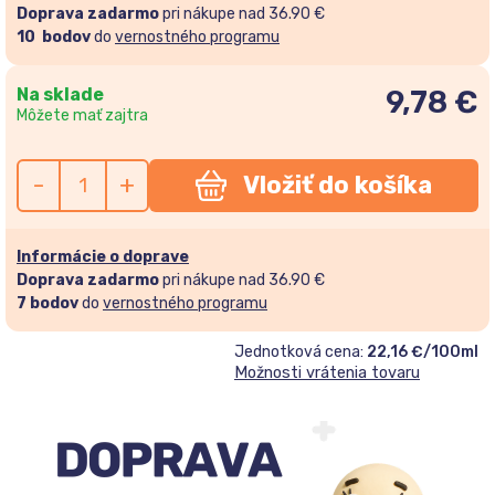
Doprava zadarmo
pri nákupe nad 36.90 €
10
bodov
do
vernostného programu
Na sklade
9,78
€
Môžete mať zajtra
-
+
Vložiť do košíka
Informácie o doprave
Doprava zadarmo
pri nákupe nad 36.90 €
7
bodov
do
vernostného programu
Jednotková cena:
22,16 €/100ml
Možnosti vrátenia tovaru