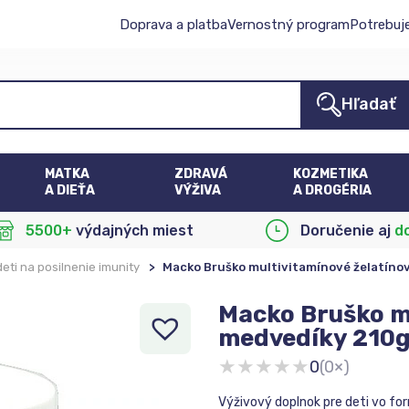
Doprava a platba
Vernostný program
Potrebuj
Hľadať
MATKA
ZDRAVÁ
KOZMETIKA
A DIEŤA
VÝŽIVA
A DROGÉRIA
5500+
výdajných miest
Doručenie aj
d
eti na posilnenie imunity
>
Macko Bruško multivitamínové želatíno
Macko Bruško mu
medvedíky 210
★
★
★
★
★
0
(0×)
Výživový doplnok pre deti vo fo