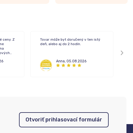
é ceny. Z
Tovar môže byt doručený v ten istý
Rý
ne
deň, alebo aj do 2 hodín.
 na
pových
26
Anna
,
05.08.2026
Otvoriť prihlasovací formulár