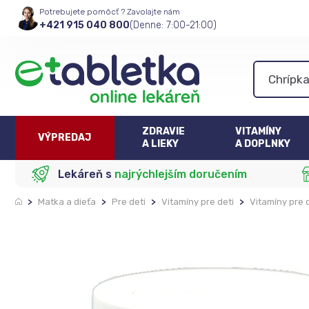
Potrebujete pomôcť ? Zavolajte nám
+421 915 040 800
(Denne: 7:00-21:00)
ZDRAVIE
VITAMÍNY
VÝPREDAJ
A LIEKY
A DOPLNKY
Lekáreň s
najrýchlejším doručením
>
Matka a dieťa
>
Pre deti
>
Vitamíny pre deti
>
Vitamíny pre d