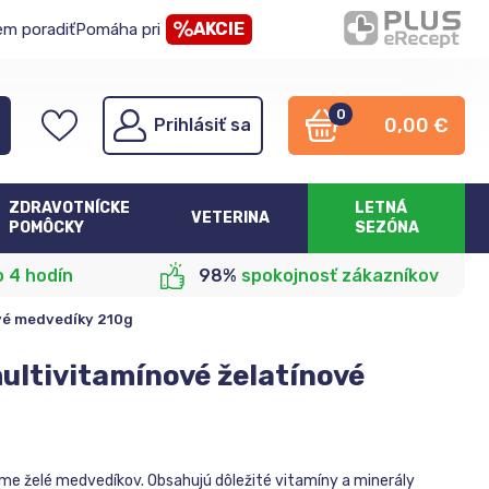
AKCIE
em poradiť
Pomáha pri
0
0,00
€
Prihlásiť sa
ZDRAVOTNÍCKE
LETNÁ
VETERINA
POMÔCKY
SEZÓNA
o 4 hodín
98%
spokojnosť zákazníkov
vé medvedíky 210g
ltivitamínové želatínové
g
rme želé medvedíkov. Obsahujú dôležité vitamíny a minerály