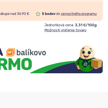
nákupe nad 36.90 €
5
bodov
do
vernostného programu
Jednotková cena:
3,31 €/100g
Možnosti vrátenia tovaru