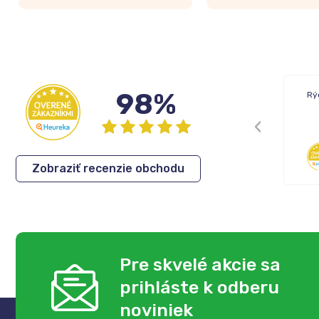
98%
Rýchle dodanie tovaru.
Rý
Cenovo dobré produkty
Eva
,
05.08.2026
Zobraziť recenzie obchodu
Pre skvelé akcie sa
prihláste k odberu
noviniek