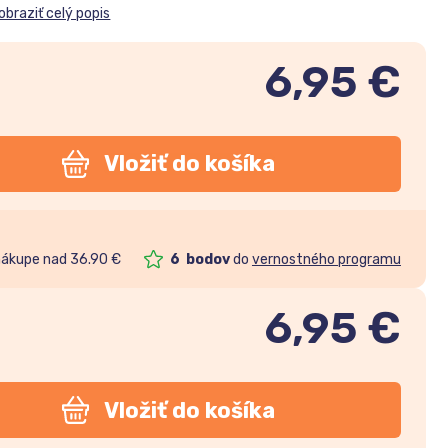
obraziť celý popis
6,95 €
Vložiť do košíka
nákupe nad 36.90 €
6
bodov
do
vernostného programu
6,95
€
Vložiť do košíka