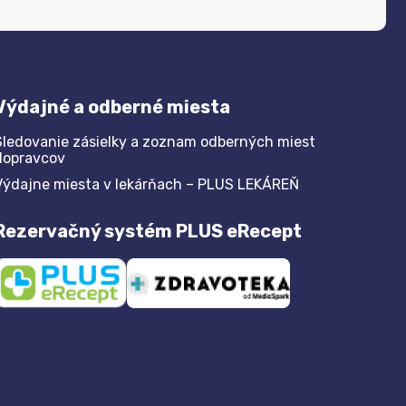
Výdajné a odberné miesta
Sledovanie zásielky a zoznam odberných miest
dopravcov
Výdajne miesta v lekárňach – PLUS LEKÁREŇ
Rezervačný systém PLUS eRecept