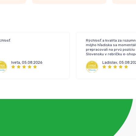
chlosť
Rýchlosť a kvalita za rozumn
môjho hľadiska sa momentál
prepracovali na prvú pozíciu
Slovensku v rebríčku e-sho
lekární.
Iveta
,
05.08.2026
Ladislav
,
05.08.20