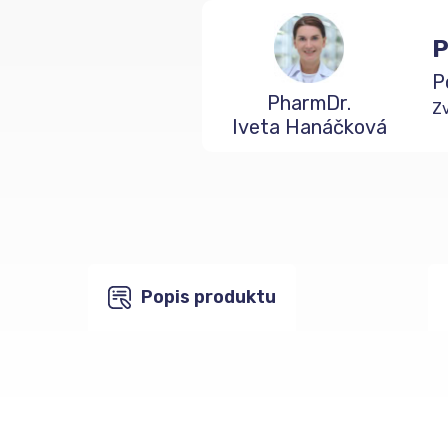
P
P
PharmDr.
Zv
Iveta Hanáčková
Popis produktu