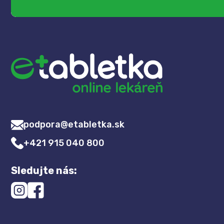
podpora@etabletka.sk
+421 915 040 800
Sledujte nás: