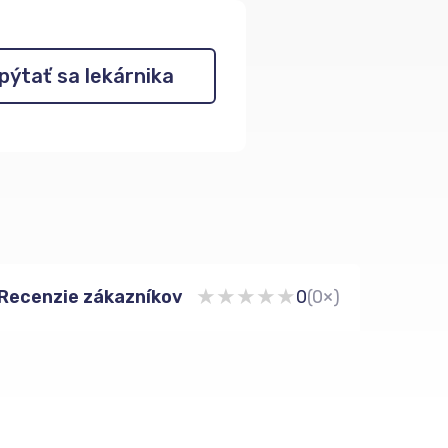
pýtať sa lekárnika
★
★
★
★
★
Recenzie zákazníkov
0
(0×)