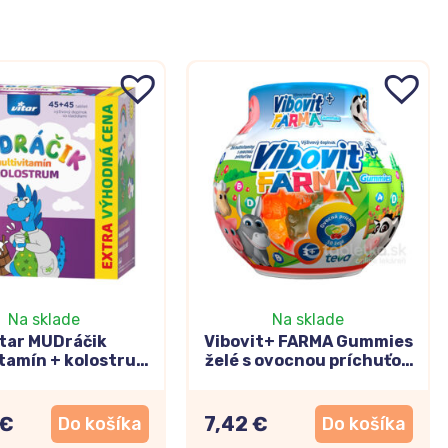
Na sklade
Na sklade
tar MUDráčik
Vibovit+ FARMA Gummies
tamín + kolostrum
želé s ovocnou príchuťou
2x45tbl
50ks
 €
7,42 €
Do košíka
Do košíka