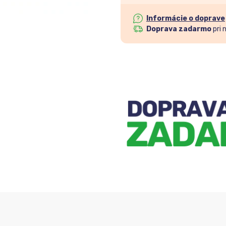
Informácie o doprave
Doprava zadarmo
pri 