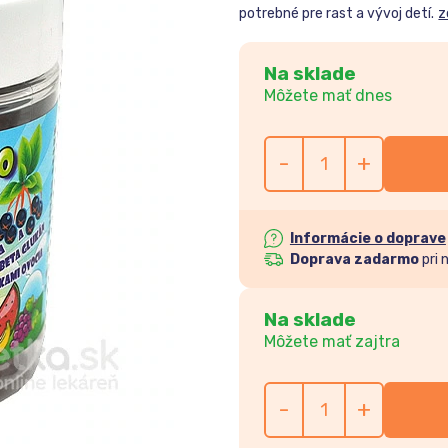
potrebné pre rast a vývoj detí.
z
Na sklade
Môžete mať dnes
-
+
Informácie o doprave
Doprava zadarmo
pri 
Na sklade
Môžete mať zajtra
-
+