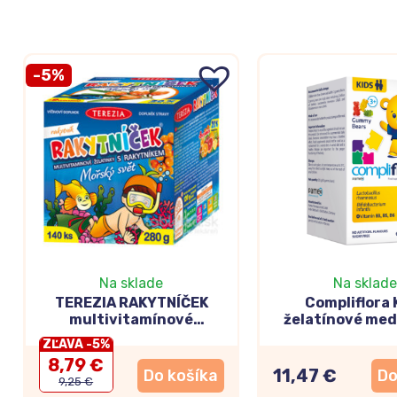
-5%
Na sklade
Na sklade
TEREZIA RAKYTNÍČEK
Compliflora 
multivitamínové
želatínové me
želatínky s rakytníkom
60ks
ZĽAVA -5%
Morský svet 140ks
8,79 €
11,47 €
Do košíka
Do
9,25 €