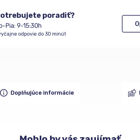
otrebujete poradiť?
O
o-Pia: 9-15:30h
yčajne odpovie do 30 minút
Doplňujúce informácie
Mohlo
by vás zaujímať