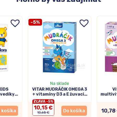
-5%
Na sklade
KIDS
VITAR MUDRÁČIK OMEGA 3
Vi
dvedíky
+ vitamíny D3 a E žuvacie
multivi
kapsule s príchuťou tutti-
ZĽAVA -5%
frutti 60 kapsúl
10,15 €
10,78
 košíka
Do košíka
10,68 €