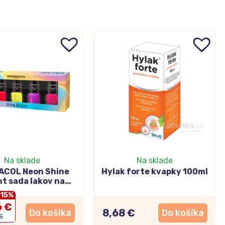
Na sklade
Na sklade
COL Neon Shine
Hylak forte kvapky 100ml
ht sada lakov na
echty 5x5ml
-15%
6 €
8,68 €
Do košíka
Do košíka
 €