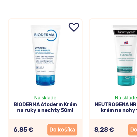
Na sklade
Na sklade
BIODERMA Atoderm Krém
NEUTROGENA NR 
na ruky a nechty 50ml
krém na nohy
6,85 €
8,28 €
Do košíka
Do