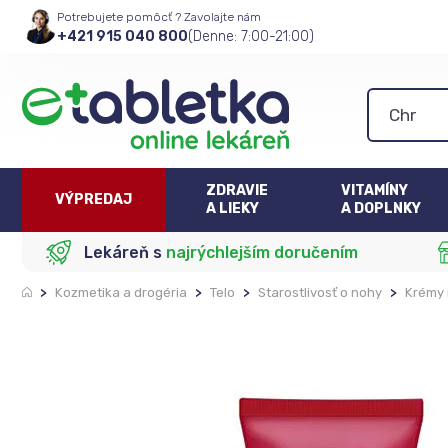
Potrebujete pomôcť ? Zavolajte nám
+421 915 040 800
(Denne: 7:00-21:00)
ZDRAVIE
VITAMÍNY
VÝPREDAJ
A LIEKY
A DOPLNKY
Lekáreň s
najrýchlejším doručením
>
Kozmetika a drogéria
>
Telo
>
Starostlivosť o nohy
>
Krémy 