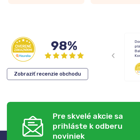
98%
Žiadne !
Do
pl
Bal
Ko
Inka
,
05.08.2026
Zobraziť recenzie obchodu
Pre skvelé akcie sa
prihláste k odberu
noviniek