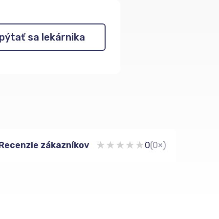
pýtať sa lekárnika
★
★
★
★
★
Recenzie zákazníkov
0
(0×)