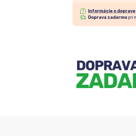
Informácie o doprave
Doprava zadarmo
pri 