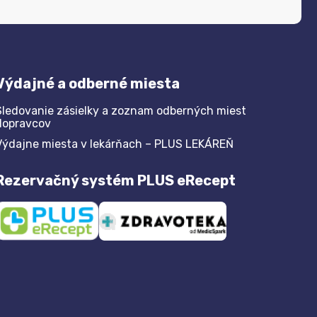
Výdajné a odberné miesta
Sledovanie zásielky a zoznam odberných miest
dopravcov
Výdajne miesta v lekárňach – PLUS LEKÁREŇ
Rezervačný systém PLUS eRecept