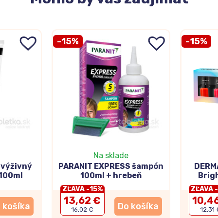
-15%
-15%
Na sklade
výživný
PARANIT EXPRESS šampón
DERMA
 100ml
100ml + hrebeň
Brig
n
ZĽAVA -15%
ZĽAVA 
13,62 €
10,4
 košíka
Do košíka
16,02 €
12,31