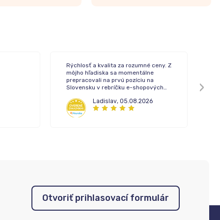
Rýchlosť a kvalita za rozumné ceny. Z
To
môjho hľadiska sa momentálne
de
prepracovali na prvú pozíciu na
Slovensku v rebríčku e-shopových
lekární.
Ladislav
,
05.08.2026
Otvoriť prihlasovací formulár