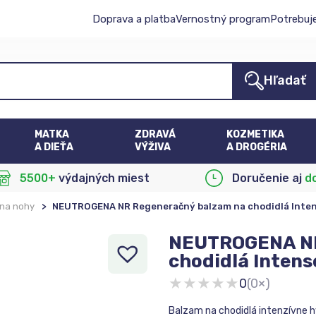
Doprava a platba
Vernostný program
Potrebuj
Hľadať
MATKA
ZDRAVÁ
KOZMETIKA
A DIEŤA
VÝŽIVA
A DROGÉRIA
5500+
výdajných miest
Doručenie aj
d
na nohy
>
NEUTROGENA NR Regeneračný balzam na chodidlá Inten
NEUTROGENA NR
chodidlá Intens
★
★
★
★
★
0
(0×)
Balzam na chodidlá intenzívne h