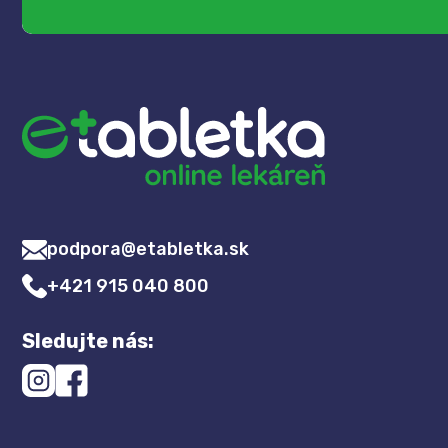
podpora@etabletka.sk
+421 915 040 800
Sledujte nás: