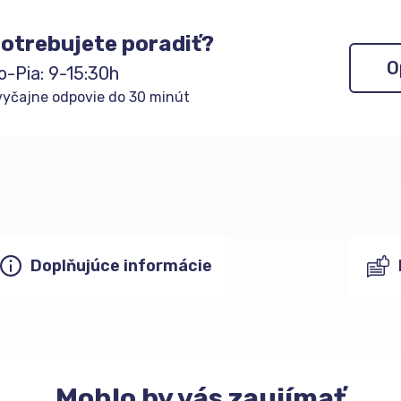
otrebujete poradiť?
O
o-Pia: 9-15:30h
yčajne odpovie do 30 minút
Doplňujúce informácie
Mohlo
by vás zaujímať