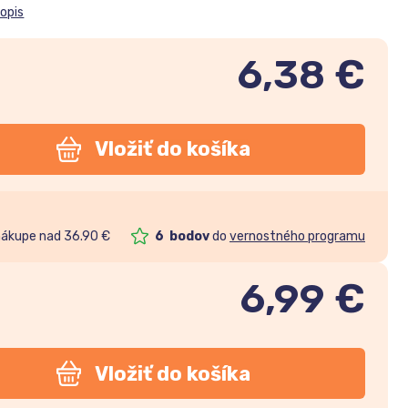
popis
6,38 €
Vložiť do košíka
nákupe nad 36.90 €
6
bodov
do
vernostného programu
6,99
€
Vložiť do košíka