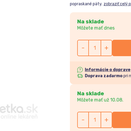
popraskané päty.
zobraziť celý 
Na sklade
Môžete mať dnes
-
+
Informácie o doprave
Doprava zadarmo
pri 
Na sklade
Môžete mať už 10.08.
-
+