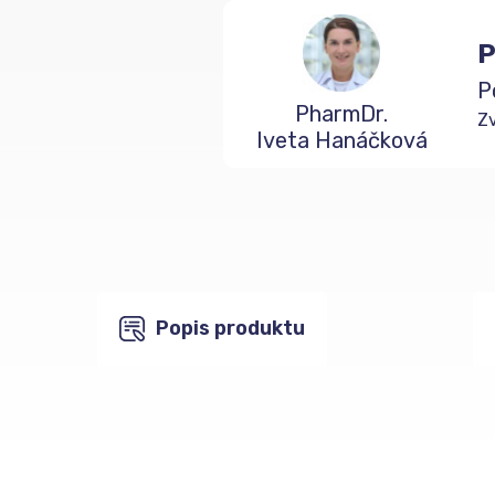
P
P
PharmDr.
Zv
Iveta Hanáčková
Popis produktu