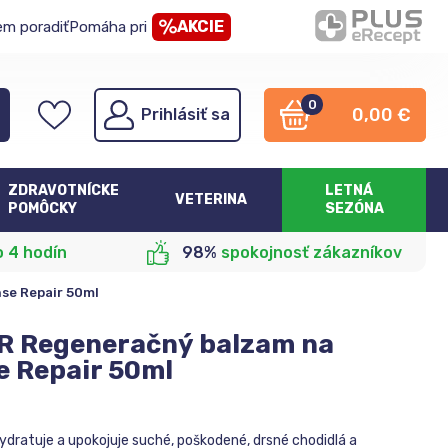
AKCIE
em poradiť
Pomáha pri
0
0,00
€
Prihlásiť sa
ZDRAVOTNÍCKE
LETNÁ
VETERINA
POMÔCKY
SEZÓNA
o 4 hodín
98%
spokojnosť zákazníkov
se Repair 50ml
 Regeneračný balzam na
e Repair 50ml
ydratuje a upokojuje suché, poškodené, drsné chodidlá a