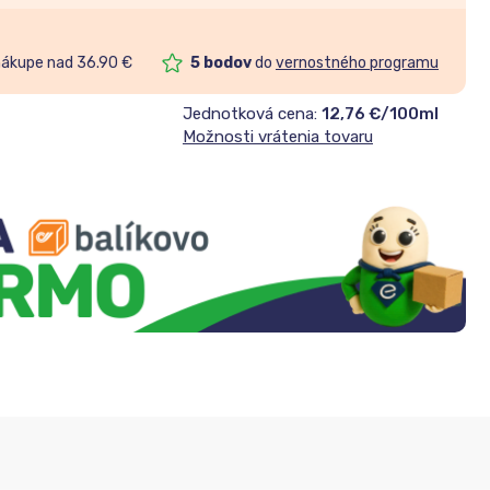
nákupe nad 36.90 €
5
bodov
do
vernostného programu
Jednotková cena:
12,76 €/100ml
Možnosti vrátenia tovaru