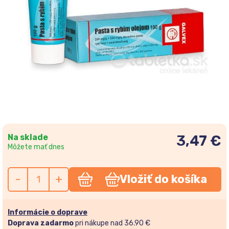
Na sklade
3,47 €
Môžete mať dnes
-
+
Vložiť do košíka
Informácie o doprave
Doprava zadarmo
pri nákupe nad 36.90 €