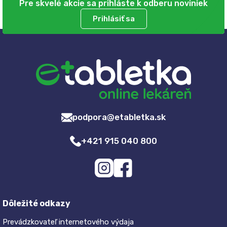
Pre skvelé akcie sa prihláste k odberu noviniek
Prihlásiť sa
podpora@etabletka.sk
+421 915 040 800
Dôležité odkazy
Prevádzkovateľ internetového výdaja