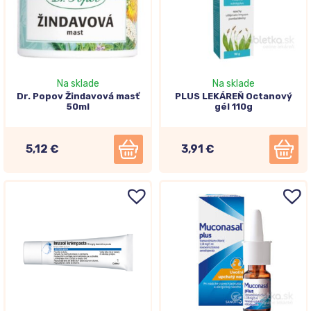
Na sklade
Na sklade
Dr. Popov Žindavová masť
PLUS LEKÁREŇ Octanový
50ml
gél 110g
5,12 €
3,91 €