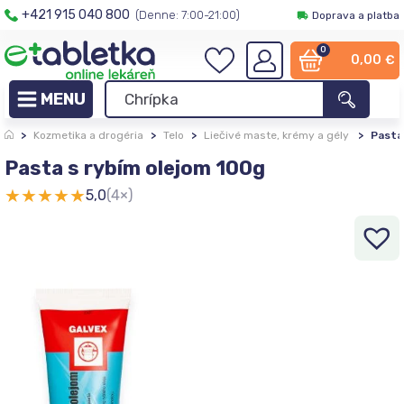
+421 915 040 800
(Denne: 7:00-21:00)
Doprava a platba
0
0,00
€
>
Kozmetika a drogéria
>
Telo
>
Liečivé maste, krémy a gély
>
Pasta
Pasta s rybím olejom 100g
★
★
★
★
★
5,0
(4×)