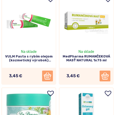
Na sklade
Na sklade
VULM Pasta s rybím olejom
MedPharma RUMANČEKOVÁ
(kozmetický výrobok)
MASŤ NATURAL 1x75 ml
100g
3,45 €
3,45 €