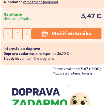
4
bodov
do
vernostného programu
Na sklade
3,47
€
Môžete mať zajtra
-
+
Vložiť do košíka
Informácie o doprave
Doprava zadarmo
pri nákupe nad 36.90 €
3
body
do
vernostného programu
Jednotková cena:
3,47 €/100g
Možnosti vrátenia tovaru