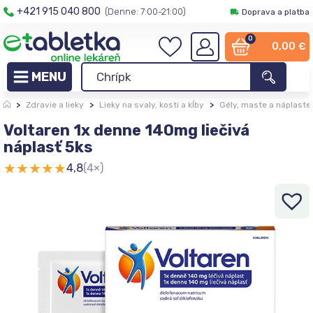
+421 915 040 800
(Denne: 7:00-21:00)
Doprava a platba
0
0,00
€
>
Zdravie a lieky
>
Lieky na svaly, kosti a kĺby
>
Gély, maste a náplaste
Voltaren 1x denne 140mg liečivá
náplasť 5ks
★
★
★
★
★
4,8
(4×)