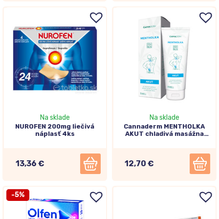
Na sklade
Na sklade
NUROFEN 200mg liečivá
Cannaderm MENTHOLKA
náplasť 4ks
AKUT chladivá masážna
emulzia 125ml
13,36 €
12,70 €
-5%