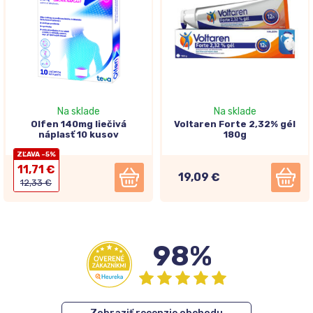
Na sklade
Na sklade
Olfen 140mg liečivá
Voltaren Forte 2,32% gél
náplasť 10 kusov
180g
ZĽAVA -5%
11,71 €
19,09 €
12,33 €
98%