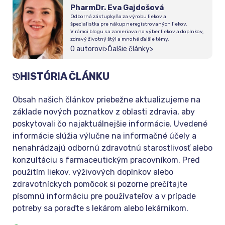
PharmDr. Eva Gajdošová
Odborná zástupkyňa za výrobu liekov a
špecialistka pre nákup neregistrovaných liekov.
V rámci blogu sa zameriava na výber liekov a doplnkov,
zdravý životný štýl a mnohé ďalšie témy.
O autorovi
>
Ďalšie články
>
HISTÓRIA ČLÁNKU
Obsah našich článkov priebežne aktualizujeme na
základe nových poznatkov z oblasti zdravia, aby
poskytovali čo najaktuálnejšie informácie. Uvedené
informácie slúžia výlučne na informačné účely a
nenahrádzajú odbornú zdravotnú starostlivosť alebo
konzultáciu s farmaceutickým pracovníkom. Pred
použitím liekov, výživových doplnkov alebo
zdravotníckych pomôcok si pozorne prečítajte
písomnú informáciu pre používateľov a v prípade
potreby sa poraďte s lekárom alebo lekárnikom.