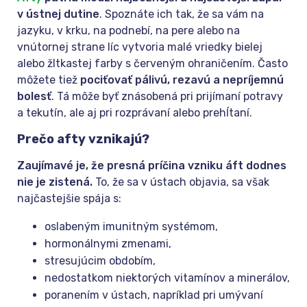
v ústnej dutine
. Spoznáte ich tak, že sa vám na
jazyku, v krku, na podnebí, na pere alebo na
vnútornej strane líc vytvoria malé vriedky bielej
alebo žltkastej farby s červeným ohraničením. Často
môžete tiež
pociťovať pálivú, rezavú a nepríjemnú
bolesť
. Tá môže byť znásobená pri prijímaní potravy
a tekutín, ale aj pri rozprávaní alebo prehĺtaní.
Prečo afty vznikajú?
Zaujímavé je, že presná príčina vzniku áft dodnes
nie je zistená.
To, že sa v ústach objavia, sa však
najčastejšie spája s:
oslabeným imunitným systémom,
hormonálnymi zmenami,
stresujúcim obdobím,
nedostatkom niektorých vitamínov a minerálov,
poranením v ústach, napríklad pri umývaní