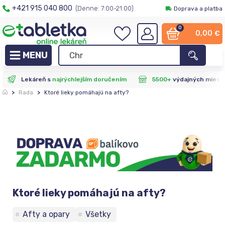
+421 915 040 800
(Denne: 7:00-21:00)
Doprava a platba
0
0,00
€
Lekáreň s
najrýchlejším doručením
5500+
výdajných miest
>
Rada
>
Ktoré lieky pomáhajú na afty?
Ktoré lieky pomáhajú na afty?
Afty a opary
Všetky