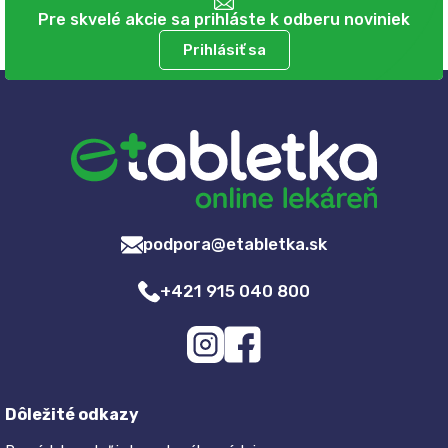
Pre skvelé akcie sa prihláste k odberu noviniek
Prihlásiť sa
podpora@etabletka.sk
+421 915 040 800
Dôležité odkazy