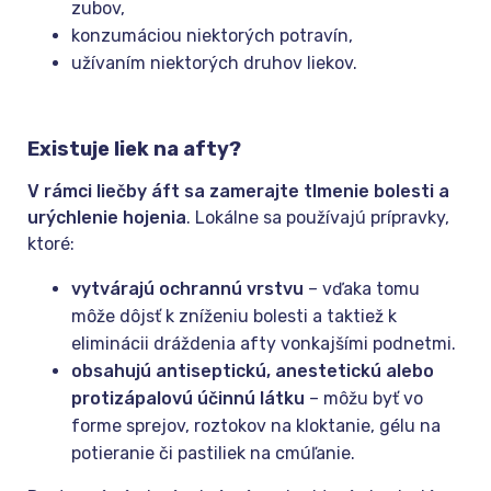
zubov,
konzumáciou niektorých potravín,
užívaním niektorých druhov liekov.
Existuje liek na afty?
V rámci liečby áft sa zamerajte tlmenie bolesti a
urýchlenie hojenia
. Lokálne sa používajú prípravky,
ktoré:
vytvárajú ochrannú vrstvu
– vďaka tomu
môže dôjsť k zníženiu bolesti a taktiež k
eliminácii dráždenia afty vonkajšími podnetmi.
obsahujú antiseptickú, anestetickú alebo
protizápalovú účinnú látku
– môžu byť vo
forme sprejov, roztokov na kloktanie, gélu na
potieranie či pastiliek na cmúľanie.