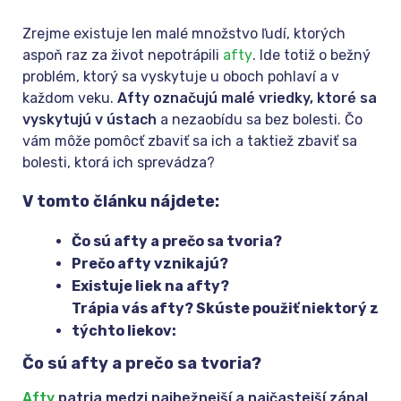
Zrejme existuje len malé množstvo ľudí, ktorých
aspoň raz za život nepotrápili
afty
. Ide totiž o bežný
problém, ktorý sa vyskytuje u oboch pohlaví a v
každom veku.
Afty označujú malé vriedky, ktoré sa
vyskytujú v ústach
a nezaobídu sa bez bolesti. Čo
vám môže pomôcť zbaviť sa ich a taktiež zbaviť sa
bolesti, ktorá ich sprevádza?
V tomto článku nájdete:
Čo sú afty a prečo sa tvoria?
Prečo afty vznikajú?
Existuje liek na afty?
Trápia vás afty? Skúste použiť niektorý z
týchto liekov:
Čo sú afty a prečo sa tvoria?
Afty
patria medzi najbežnejší a najčastejší zápal