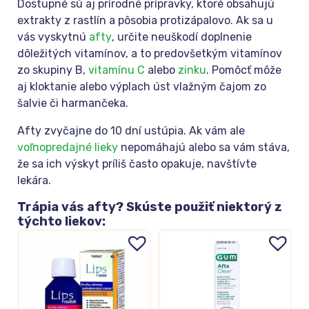
Dostupné sú aj prírodné prípravky, ktoré obsahujú
extrakty z rastlín a pôsobia protizápalovo. Ak sa u
vás vyskytnú
afty
, určite neuškodí doplnenie
dôležitých vitamínov, a to predovšetkým vitamínov
zo skupiny B,
vitamínu C
alebo
zinku
. Pomôcť môže
aj kloktanie alebo výplach úst vlažným čajom zo
šalvie či harmančeka.
Afty zvyčajne do 10 dní ustúpia. Ak vám ale
voľnopredajné lieky
nepomáhajú alebo sa vám stáva,
že sa ich výskyt príliš často opakuje, navštívte
lekára.
Trápia vás afty? Skúste použiť niektorý z
týchto liekov: