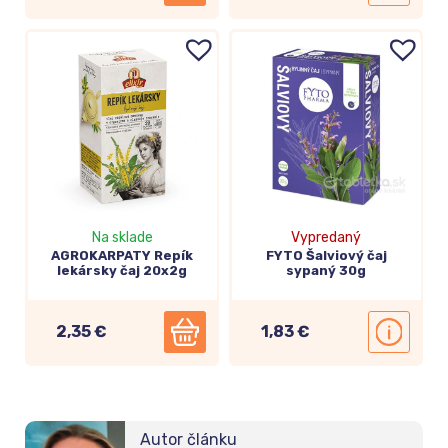
Na sklade
Vypredaný
AGROKARPATY Repík
FYTO Šalviový čaj
lekársky čaj 20x2g
sypaný 30g
2,35 €
1,83 €
Autor článku