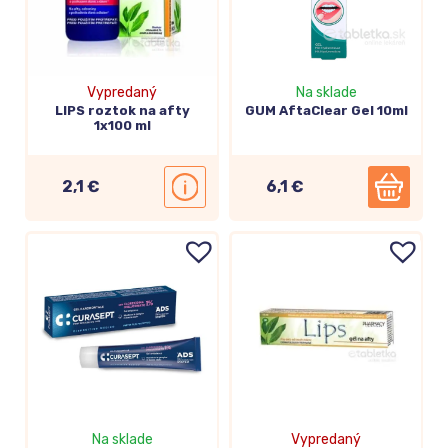
Vypredaný
Na sklade
LIPS roztok na afty
GUM AftaClear Gel 10ml
1x100 ml
2,1 €
6,1 €
Na sklade
Vypredaný