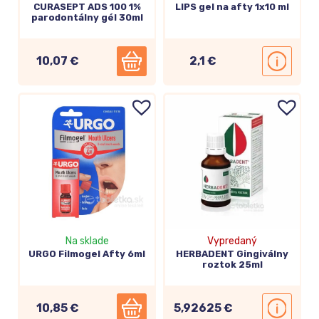
CURASEPT ADS 100 1%
LIPS gel na afty 1x10 ml
parodontálny gél 30ml
10,07 €
2,1 €
Na sklade
Vypredaný
URGO Filmogel Afty 6ml
HERBADENT Gingiválny
roztok 25ml
10,85 €
5,92625 €