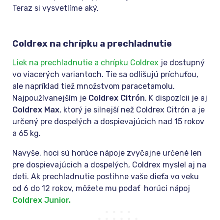
Teraz si vysvetlíme aký.
Coldrex na chrípku a prechladnutie
Liek na prechladnutie a chrípku Coldrex
je dostupný
vo viacerých variantoch. Tie sa odlišujú príchuťou,
ale napríklad tiež množstvom paracetamolu.
Najpoužívanejším je
Coldrex Citrón
. K dispozícii je aj
Coldrex Max
, ktorý
je silnejší než Coldrex Citrón a je
určený pre dospelých a dospievajúcich nad 15 rokov
a 65 kg.
Navyše, hoci sú horúce nápoje zvyčajne určené len
pre dospievajúcich a dospelých, Coldrex myslel aj na
deti. Ak prechladnutie postihne vaše dieťa vo veku
od 6 do 12 rokov, môžete mu podať horúci nápoj
Coldrex Junior.