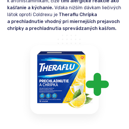
k antihistaminikám, čiže
tlmí alergické reakcie ako
kašľanie a kýchanie.
Vďaka nižším dávkam liečivých
látok oproti Coldrexu je
Theraflu Chrípka
a prechladnutie vhodný pri miernejších prejavoch
chrípky a prechladnutia sprevádzaných kašľom.