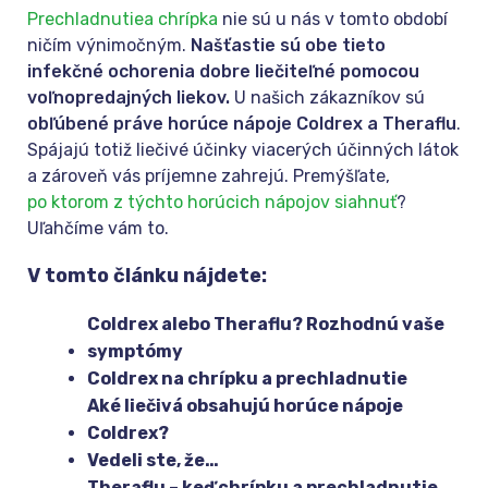
Prechladnutie
a chrípka
nie sú u nás v tomto období
ničím výnimočným.
Našťastie sú obe tieto
infekčné ochorenia dobre liečiteľné pomocou
voľnopredajných liekov.
U našich zákazníkov sú
obľúbené práve horúce nápoje Coldrex a Theraflu
.
Spájajú totiž liečivé účinky viacerých účinných látok
a zároveň vás príjemne zahrejú. Premýšľate,
po ktorom z týchto horúcich nápojov siahnuť
?
Uľahčíme vám to.
V tomto článku nájdete:
Coldrex alebo Theraflu? Rozhodnú vaše
symptómy
Coldrex na chrípku a prechladnutie
Aké liečivá obsahujú horúce nápoje
Coldrex?
Vedeli ste, že…
Theraflu – keď chrípku a prechladnutie