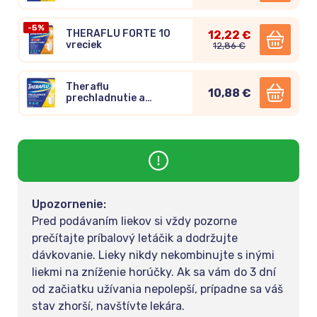
chrípka 14 vreciek
-5%
THERAFLU FORTE 10
12,22 €
vreciek
12,86 €
Theraflu
10,88 €
prechladnutie a
chrípka 10 vreciek
Upozornenie:
Pred podávaním liekov si vždy pozorne
prečítajte príbalový letáčik a dodržujte
dávkovanie. Lieky nikdy nekombinujte s inými
liekmi na zníženie horúčky. Ak sa vám do 3 dní
od začiatku užívania nepolepší, prípadne sa váš
stav zhorší, navštívte lekára.