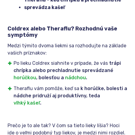
sprevádza kašeľ
Coldrex alebo Theraflu? Rozhodnú vaše
symptómy
Medzi týmito dvoma liekmi sa rozhodujte na základe
vašich príznakov:
Po lieku Coldrex siahnite v prípade, že vás
trápi
chrípka alebo prechladnutie sprevádzané
horúčkou
, bolesťou a
nádchou
.
Theraflu vám pomôže, keď sa
k horúčke, bolesti a
nádche pridruží aj produktívny, teda
vlhký kašeľ
.
Prečo je to ale tak? V čom sa tieto lieky líšia? Hoci
ide o veľmi podobný typ liekov, je medzi nimi rozdiel.