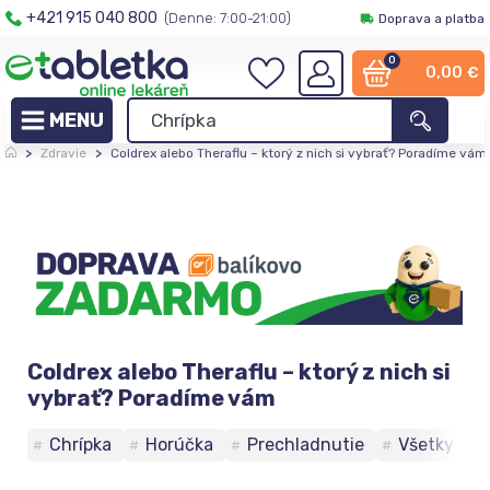
+421 915 040 800
(Denne: 7:00-21:00)
Doprava a platba
0
0,00
€
>
Zdravie
>
Coldrex alebo Theraflu – ktorý z nich si vybrať? Poradíme vám
Coldrex alebo Theraflu – ktorý z nich si
vybrať? Poradíme vám
Chrípka
Horúčka
Prechladnutie
Všetky