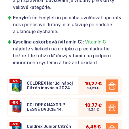
a pri správnom dávkovaní je vhodný pre všetky
vekové kategórie.
Fenylefrín:
Fenylefrín pomáha uvoľňovať upchatý
nos i prínosové dutiny, čím uľavuje pri nádche
a uľahčuje dýchanie.
Kyselina askorbová (vitamín C):
Vitamín C
nájdete v liekoch na chrípku a prechladnutie
bežne. Ide totiž o kľúčový vitamín na podporu
imunitného systému a tiež antioxidant.
-5%
COLDREX Horúci nápoj
10,27 €
Citrón inovácia 2024,
10,81 €
14 vreciek
-5%
COLDREX MAXGRIP
10,77 €
LESNÉ OVOCIE 14
11,34 €
vreciek
-5%
Coldrex Junior Citrón
6,45 €