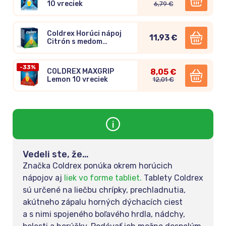
10 vreciek
6,79 €
Coldrex Horúci nápoj
11,93 €
Citrón s medom
inovácia 2024, 10
vreciek
-33%
COLDREX MAXGRIP
8,05 €
Lemon 10 vreciek
12,01 €
Vedeli ste, že…
Značka Coldrex ponúka okrem horúcich
nápojov aj
liek vo forme tabliet.
Tablety Coldrex
sú určené na liečbu chrípky, prechladnutia,
akútneho zápalu horných dýchacích ciest
a s nimi spojeného boľavého hrdla, nádchy,