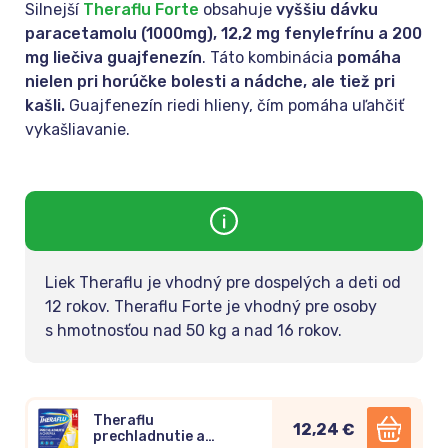
Silnejší
Theraflu Forte
obsahuje
vyššiu dávku
paracetamolu (1000mg), 12,2 mg fenylefrínu a 200
mg liečiva guajfenezín
. Táto kombinácia
pomáha
nielen pri horúčke bolesti a nádche, ale tiež pri
kašli.
Guajfenezín riedi hlieny, čím pomáha uľahčiť
vykašliavanie.
Liek Theraflu je vhodný pre dospelých a deti od
12 rokov. Theraflu Forte je vhodný pre osoby
s hmotnosťou nad 50 kg a nad 16 rokov.
Theraflu
12,24 €
prechladnutie a