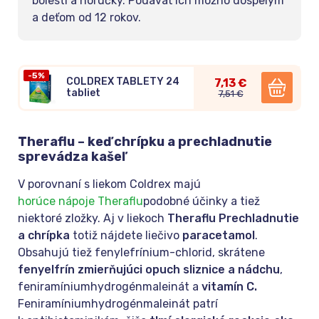
bolesti a horúčky. Podávať ich možno dospelým
a deťom od 12 rokov.
-5%
COLDREX TABLETY 24
7,13 €
tabliet
7,51 €
Theraflu – keď chrípku a prechladnutie
sprevádza kašeľ
V porovnaní s liekom Coldrex majú
horúce nápoje Theraflu
podobné účinky a tiež
niektoré zložky. Aj v liekoch
Theraflu Prechladnutie
a chrípka
totiž nájdete liečivo
paracetamol
.
Obsahujú tiež fenylefrínium-chlorid, skrátene
fenyelfrín zmierňujúci opuch sliznice a nádchu
,
feniramíniumhydrogénmaleinát a
vitamín C.
Feniramíniumhydrogénmaleinát patrí