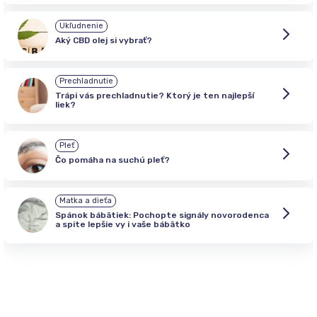
Ukľudnenie
Aký CBD olej si vybrať?
Prechladnutie
Trápi vás prechladnutie? Ktorý je ten najlepší
liek?
Pleť
Čo pomáha na suchú pleť?
Matka a dieťa
Spánok bábätiek: Pochopte signály novorodenca
a spite lepšie vy i vaše bábätko