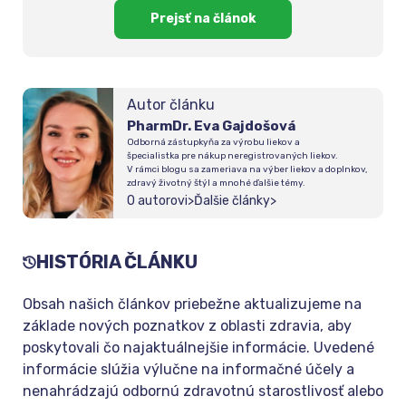
Prejsť na článok
Autor článku
PharmDr. Eva Gajdošová
Odborná zástupkyňa za výrobu liekov a
špecialistka pre nákup neregistrovaných liekov.
V rámci blogu sa zameriava na výber liekov a doplnkov,
zdravý životný štýl a mnohé ďalšie témy.
O autorovi
>
Ďalšie články
>
HISTÓRIA ČLÁNKU
Obsah našich článkov priebežne aktualizujeme na
základe nových poznatkov z oblasti zdravia, aby
poskytovali čo najaktuálnejšie informácie. Uvedené
informácie slúžia výlučne na informačné účely a
nenahrádzajú odbornú zdravotnú starostlivosť alebo