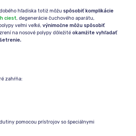
odobého hľadiska totiž môžu
spôsobiť komplikácie
h ciest
, degenerácie čuchového aparátu,
polypy veľmi veľké,
výnimočne môžu spôsobiť
ozrení na nosové polypy dôležité
okamžite vyhľadať
šetrenie.
ré zahŕňa:
dutiny pomocou prístrojov so špeciálnymi