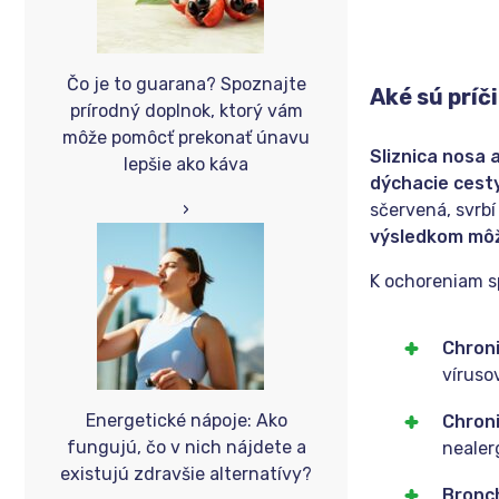
Čo je to guarana? Spoznajte
Aké sú príč
prírodný doplnok, ktorý vám
môže pomôcť prekonať únavu
Sliznica nosa 
lepšie ako káva
dýchacie cest
›
sčervená, svrbí
výsledkom môž
K ochoreniam s
Chron
víruso
Energetické nápoje: Ako
Chron
fungujú, čo v nich nájdete a
nealer
existujú zdravšie alternatívy?
Bronc