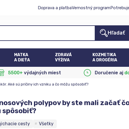
Doprava a platba
Vernostný program
Potrebuj
Hľadať
MATKA
ZDRAVÁ
KOZMETIKA
A DIEŤA
VÝŽIVA
A DROGÉRIA
5500+
výdajných miest
Doručenie aj
d
kôr. Aké sú príčiny ich vzniku a čo môžu spôsobiť?
 nosových polypov by ste mali začať čo 
 spôsobiť?
ýchacie cesty
Všetky