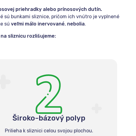
osovej priehradky alebo prínosových dutín.
é sú bunkami sliznice, pričom ich vnútro je vyplnené
že sú
veľmi málo inervované
,
nebolia
.
 na sliznicu rozlišujeme:
Široko-bázový polyp
Prilieha k sliznici celou svojou plochou.