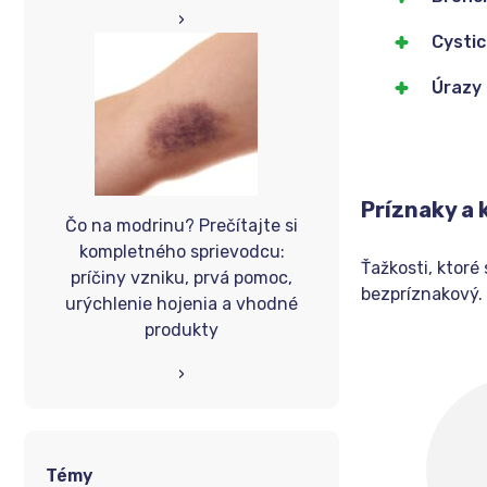
›
Cystic
Úrazy 
Príznaky a
Čo na modrinu? Prečítajte si
kompletného sprievodcu:
Ťažkosti, ktoré
príčiny vzniku, prvá pomoc,
bezpríznakový.
urýchlenie hojenia a vhodné
produkty
›
Témy