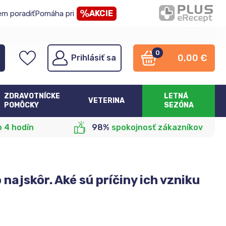
AKCIE
em poradiť
Pomáha pri
0
0,00
€
Prihlásiť sa
ZDRAVOTNÍCKE
LETNÁ
VETERINA
POMÔCKY
SEZÓNA
o 4 hodín
98%
spokojnosť zákazníkov
najskôr. Aké sú príčiny ich vzniku