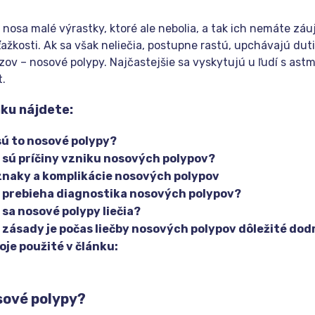
i nosa malé výrastky, ktoré ale nebolia, a tak ich nemáte záu
ažkosti. Ak sa však neliečia, postupne rastú, upchávajú dut
zov – nosové polypy. Najčastejšie sa vyskytujú u ľudí s ast
t.
ku nájdete:
sú to nosové polypy?
 sú príčiny vzniku nosových polypov?
znaky a komplikácie nosových polypov
 prebieha diagnostika nosových polypov?
 sa nosové polypy liečia?
 zásady je počas liečby nosových polypov dôležité dod
oje použité v článku:
sové polypy?