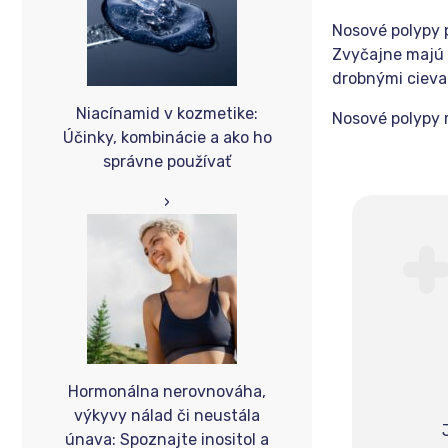
Nosové polypy
Zvyčajne majú h
drobnými cieva
Niacínamid v kozmetike:
Nosové polypy 
Účinky, kombinácie a ako ho
správne používať
›
Hormonálna nerovnováha,
výkyvy nálad či neustála
únava: Spoznajte inositol a