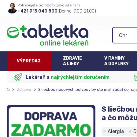
Potrebujete pomôcť ? Zavolajte nám
+421 915 040 800
(Denne: 7:00-21:00)
ZDRAVIE
VITAMÍNY
VÝPREDAJ
A LIEKY
A DOPLNKY
Lekáreň s
najrýchlejším doručením
>
Zdravie
>
S liečbou nosových polypov by ste mali začať čo najs
S liečbou
a čo môžu
Alergia
D