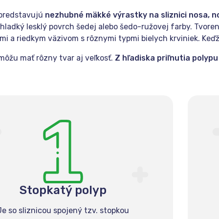
 predstavujú
nezhubné mäkké výrastky na sliznici nosa, n
ladký lesklý povrch šedej alebo šedo-ružovej farby. Tvoren
mi a riedkym väzivom s rôznymi typmi bielych krviniek. Keď
môžu mať rôzny tvar aj veľkosť.
Z hľadiska priľnutia polypu
Stopkatý polyp
Je so sliznicou spojený tzv. stopkou