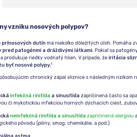
iny vzniku nosových polypov?
a prínosových dutín
má niekoľko dôležitých úloh. Pomáha z
y pred patogénmi a dráždivými látkami
. Pokiaľ sa patogén
 a produkuje riedky vodnatý hlien. V prípade, že
iritácia sli
1
u byť nosové polypy.
pôsobujúcim chronický zápal sliznice s následným rizikom r
ická
infekčná rinitída
a sinusitída
zapríčinená často sa op
vou či mykotickou infekciou horných dýchacích ciest, zubov
ická
neinfekčná rinitída a sinusitída
zapríčinená alergiou
a
gického pôvodu (piliny, smog, chemikálie, a pod.)
hiálna astma