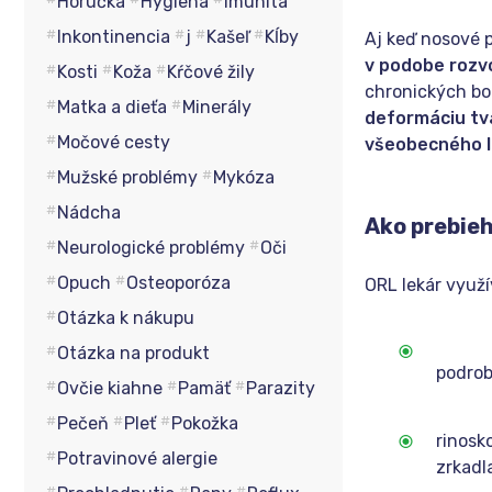
Horúčka
Hygiena
Imunita
Inkontinencia
j
Kašeľ
Kĺby
Aj keď nosové 
v podobe rozv
Kosti
Koža
Kŕčové žily
chronických bol
Matka a dieťa
Minerály
deformáciu tv
Močové cesty
všeobecného 
Mužské problémy
Mykóza
Nádcha
Ako prebie
Neurologické problémy
Oči
Opuch
Osteoporóza
ORL lekár využí
Otázka k nákupu
Otázka na produkt
podro
Ovčie kiahne
Pamäť
Parazity
Pečeň
Pleť
Pokožka
rinosk
Potravinové alergie
zrkadl