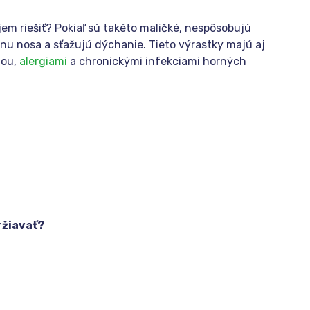
jem riešiť? Pokiaľ sú takéto maličké, nespôsobujú
inu nosa a sťažujú dýchanie. Tieto výrastky majú aj
mou,
alergiami
a chronickými infekciami horných
ržiavať?