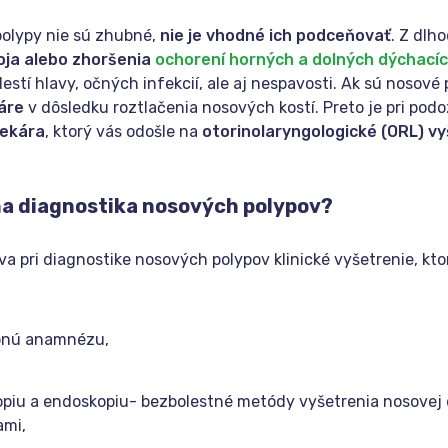
polypy nie sú zhubné,
nie je vhodné ich podceňovať
. Z dlh
oja alebo zhoršenia
ochorení horných a dolných dýchacíc
estí hlavy, očných infekcií, ale aj nespavosti. Ak sú nosové 
áre
v dôsledku roztlačenia nosových kostí. Preto je pri pod
lekára
, ktorý vás odošle na
otorinolaryngologické (ORL) vy
ha diagnostika nosových polypov?
va pri diagnostike nosových polypov klinické vyšetrenie, kto
bnú anamnézu,
opiu a endoskopiu- bezbolestné metódy vyšetrenia nosovej 
ami,