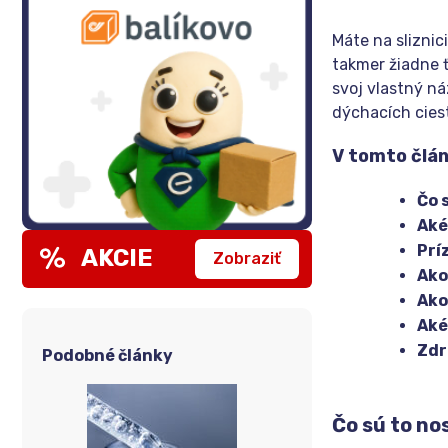
Máte na sliznic
takmer žiadne ť
svoj vlastný ná
dýchacích cies
V tomto člán
Čo 
Aké
Prí
AKCIE
Zobraziť
Ako
Ako
Aké
Zdr
Podobné články
Čo sú to no