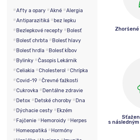
Afty a opary
Akné
Alergia
Antiparazitiká
bez lepku
Zhoršené 
Bezlepkové recepty
Bolesť
Bolesť chrbta
Bolesť hlavy
Bolesť hrdla
Bolesť kĺbov
Bylinky
Časopis Lekárnik
Celiakia
Cholesterol
Chrípka
Covid-19
Črevné ťažkosti
Cukrovka
Dentálne zdravie
Detox
Detské choroby
Dna
Dýchacie cesty
Ekzém
Sťažen
Fajčenie
Hemoroidy
Herpes
s následným 
Homeopatiká
Hormóny