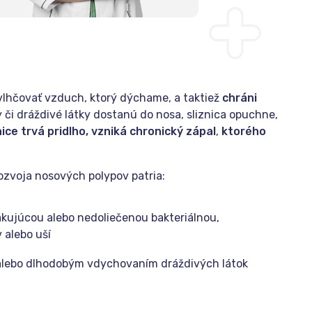
vlhčovať vzduch, ktorý dýchame, a taktiež
chráni
y či dráždivé látky dostanú do nosa, sliznica opuchne,
znice trvá pridlho, vzniká chronický zápal
,
ktorého
ozvoja nosových polypov patria:
akujúcou alebo nedoliečenou bakteriálnou,
 alebo uší
lebo dlhodobým vdychovaním dráždivých látok