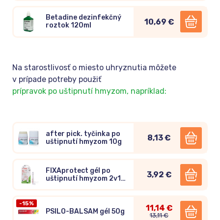
Betadine dezinfekčný
10,69 €
roztok 120ml
Na starostlivosť o miesto uhryznutia môžete
v prípade potreby použiť
prípravok po uštipnutí hmyzom, napríklad:
after pick. tyčinka po
8,13 €
uštipnutí hmyzom 10g
FIXAprotect gél po
3,92 €
uštipnutí hmyzom 2v1
roll-on 10ml
-15%
11,14 €
PSILO-BALSAM gél 50g
13,11 €