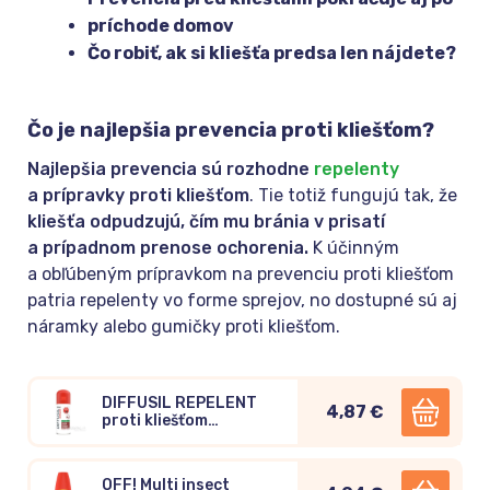
príchode domov
Čo robiť, ak si kliešťa predsa len nájdete?
Čo je najlepšia prevencia proti kliešťom?
Najlepšia prevencia sú rozhodne
repelenty
a prípravky proti kliešťom
. Tie totiž fungujú tak, že
kliešťa odpudzujú, čím mu bránia v prisatí
a prípadnom prenose ochorenia.
K účinným
a obľúbeným prípravkom na prevenciu proti kliešťom
patria repelenty vo forme sprejov, no dostupné sú aj
náramky alebo gumičky proti kliešťom.
DIFFUSIL REPELENT
4,87 €
proti kliešťom
rýchloschnúci sprej
100ml
OFF! Multi insect