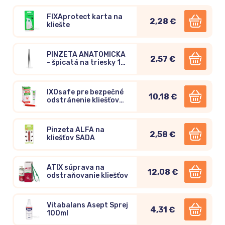
FIXAprotect karta na
2,28 €
kliešte
PINZETA ANATOMICKÁ
2,57 €
- špicatá na triesky 14
cm
IXOsafe pre bezpečné
10,18 €
odstránenie kliešťov
10ml
Pinzeta ALFA na
2,58 €
kliešťov SADA
ATIX súprava na
12,08 €
odstraňovanie kliešťov
Vitabalans Asept Sprej
4,31 €
100ml