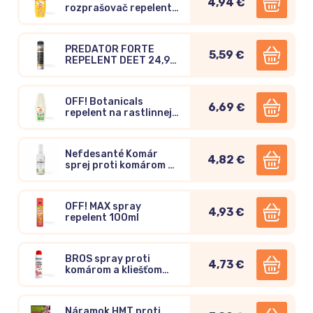
4,94 €
rozprašovač repelent
100ml
PREDATOR FORTE
5,59 €
REPELENT DEET 24,9%
90ml
OFF! Botanicals
6,69 €
repelent na rastlinnej
báze 100ml
Nefdesanté Komár
4,82 €
sprej proti komárom a
kliešťom 100ml
OFF! MAX spray
4,93 €
repelent 100ml
BROS spray proti
4,73 €
komárom a kliešťom
MAX 90ml
Náramok HMT proti