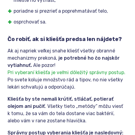
mieste ho vytriasť,
poriadne si prezrieť a poprehmatávať telo,
osprchovať sa.
Čo robiť, ak si kliešťa predsa len nájdete?
Ak aj napriek veľkej snahe kliešť všetky obranné
mechanizmy prekoná,
je potrebné ho čo najskôr
vytiahnuť.
Ale pozor!
Pri vyberaní kliešťa je veľmi dôležitý správny postup.
Po svete koluje množstvo rád a tipov, no nie všetky
lekári schvaľujú a odporúčajú.
Kliešťa by ste nemali krútiť, stláčať, potierať
olejom ani pučiť
. Všetky tieto „metódy“ môžu viesť
k tomu, že sa vám do tela dostane viac baktérií,
alebo vám v rane zostane hlavička.
Správny postup vyberania kliešťa je nasledovný: