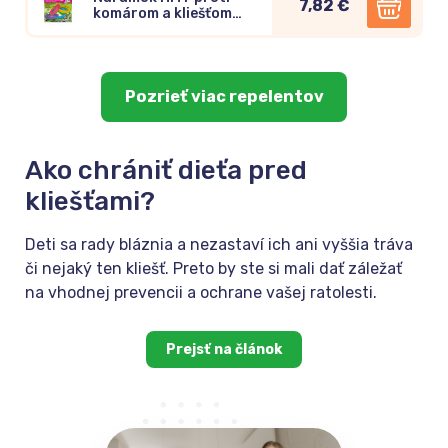
7,82 €
komárom a kliešťom
1ks
Pozrieť viac repelentov
Ako chrániť dieťa pred
kliešťami?
Deti sa rady bláznia a nezastaví ich ani vyššia tráva
či nejaký ten kliešť. Preto by ste si mali dať záležať
na vhodnej prevencii a ochrane vašej ratolesti.
Prejsť na článok