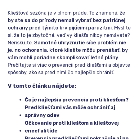
Kliešťová sezóna je v plnom prúde. To znamená, že
by ste sa do prírody nemali vybrať bez patričnej
ochrany pred týmito krv pijúcimi parazitmi
. Myslíte
si, že to je zbytočné, veď vy kliešťa nikdy nemávate?
Neriskujte.
Samotné uhryznutie síce problém nie
je, no ochorenia, ktoré kliešte môžu prenášať, by
vám mohli poriadne skomplikovať
letné plány
.
Prečítajte si viac o prevencii pred kliešťami a objavte
spôsoby, ako sa pred nimi čo najlepšie chrániť.
V tomto článku nájdete:
Čo je najlepšia prevencia proti kliešťom?
Pred kliešťami vás môže ochrániť aj
správny odev
Očkovanie proti kliešťom a kliešťovej
encefalitíde
Prevencia pred kliešťami pokračuje aj po