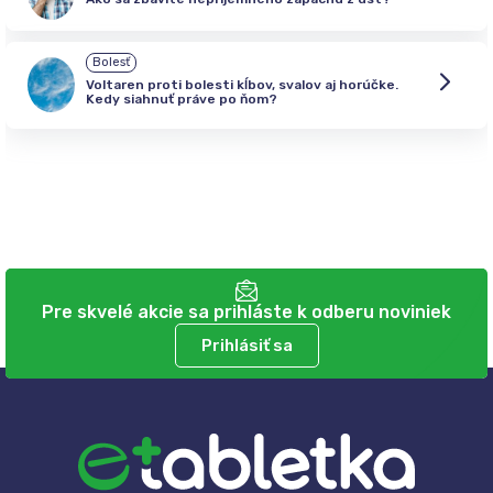
Bolesť
Voltaren proti bolesti kĺbov, svalov aj horúčke.
Kedy siahnuť práve po ňom?
Pre skvelé akcie sa prihláste k odberu noviniek
Prihlásiť sa