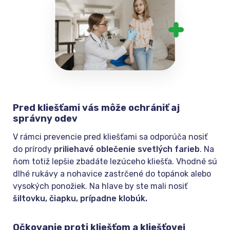
Pred kliešťami vás môže ochrániť aj
správny odev
V rámci prevencie pred kliešťami sa odporúča nosiť
do prírody
priliehavé oblečenie svetlých farieb
. Na
ňom totiž lepšie zbadáte lezúceho kliešťa. Vhodné sú
dlhé rukávy a nohavice zastrčené do topánok alebo
vysokých ponožiek. Na hlave by ste mali nosiť
šiltovku, čiapku, prípadne klobúk.
Očkovanie proti kliešťom a kliešťovej