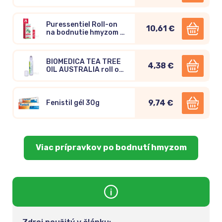
Puressentiel Roll-on
10,61 €
na bodnutie hmyzom 11
esenciálnych olejov
5ml
BIOMEDICA TEA TREE
4,38 €
OIL AUSTRALIA roll on
8ml
9,74 €
Fenistil gél 30g
Viac prípravkov po bodnutí hmyzom