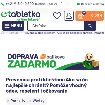
+421 915 040 800
(Denne: 7:00-21:00)
Doprava a platba
0
0,00
€
>
Zdravie
>
Prevencia proti kliešťom: Ako sa čo najlepšie chrániť? Pomôže
Prevencia proti kliešťom: Ako sa čo
najlepšie chrániť? Pomôže vhodný
odev, repelent i očkovanie
Parazity
Všetky