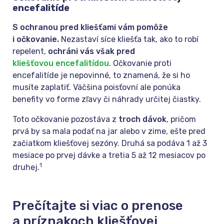
encefalitíde
S ochranou pred kliešťami vám pomôže
i očkovanie.
Nezastaví síce kliešťa tak, ako to robí
repelent,
ochráni vás však pred
kliešťovou encefalitídou
. Očkovanie proti
encefalitíde je nepovinné, to znamená, že si ho
musíte zaplatiť. Väčšina poisťovní ale ponúka
benefity vo forme zľavy či náhrady určitej čiastky.
Toto očkovanie pozostáva z
troch dávok
, pričom
prvá by sa mala podať na jar alebo v zime, ešte pred
začiatkom kliešťovej sezóny. Druhá sa podáva 1 až 3
mesiace po prvej dávke a tretia 5 až 12 mesiacov po
1
druhej.
Prečítajte si viac o prenose
a príznakoch kliešťovej