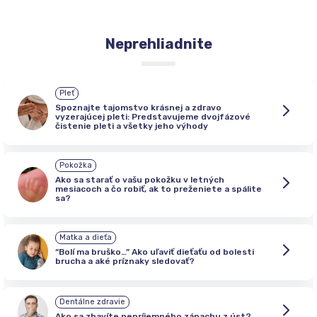
Neprehliadnite
Pleť
Spoznajte tajomstvo krásnej a zdravo
vyzerajúcej pleti: Predstavujeme dvojfázové
čistenie pleti a všetky jeho výhody
Pokožka
Ako sa starať o vašu pokožku v letných
mesiacoch a čo robiť, ak to preženiete a spálite
sa?
Matka a dieťa
“Bolí ma bruško…” Ako uľaviť dieťaťu od bolesti
brucha a aké príznaky sledovať?
Dentálne zdravie
Ako sa zbavíte nepríjemného zápachu z úst?