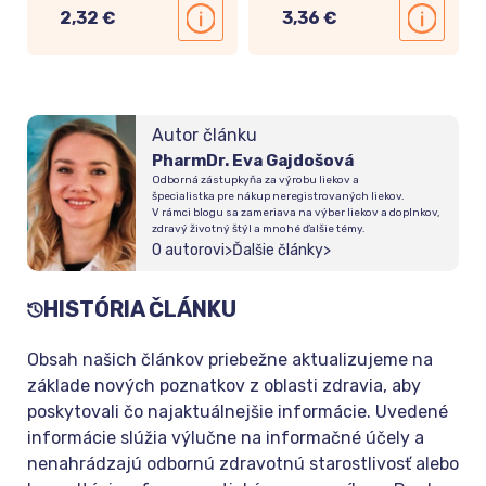
2,32 €
3,36 €
Autor článku
PharmDr. Eva Gajdošová
Odborná zástupkyňa za výrobu liekov a
špecialistka pre nákup neregistrovaných liekov.
V rámci blogu sa zameriava na výber liekov a doplnkov,
zdravý životný štýl a mnohé ďalšie témy.
O autorovi
>
Ďalšie články
>
HISTÓRIA ČLÁNKU
Obsah našich článkov priebežne aktualizujeme na
základe nových poznatkov z oblasti zdravia, aby
poskytovali čo najaktuálnejšie informácie. Uvedené
informácie slúžia výlučne na informačné účely a
nenahrádzajú odbornú zdravotnú starostlivosť alebo