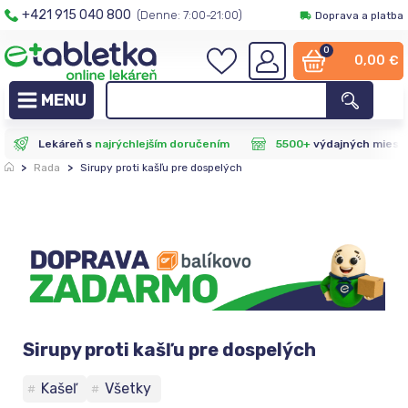
+421 915 040 800
(Denne: 7:00-21:00)
Doprava a platba
0
0,00
€
Lekáreň s
najrýchlejším doručením
5500+
výdajných miest
>
Rada
>
Sirupy proti kašľu pre dospelých
Sirupy proti kašľu pre dospelých
Kašeľ
Všetky