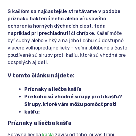
S kašľom sa najčastejšie stretávame v podobe
príznaku bakteriálneho alebo vírusového
ochorenia horných dýchacích ciest, teda
napríklad pri prechladnutí či chrípke.
Kašeľ môže
byť suchý alebo vlhký a na jeho liečbu sú dostupné
viaceré voľnopredajné lieky – veľmi obľúbené a často
používané sú sirupy proti kašľu, ktoré sú vhodné pre
dospelých aj deti.
V tomto článku nájdete:
Príznaky a liečba kašľa
Pre koho sú vhodné sirupy proti kašľu?
Sirupy, ktoré vám môžu pomôcť proti
kašľu:
Príznaky a liečba kašľa
Správna liečba
kašľa
závisí od toho, či vás trápi