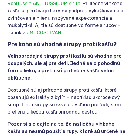
Robitussin ANTITUSSICUM sirup
. Pri liečbe vlhkého
kašľa sa používajú lieky na podporu vykašliavania a
zvlhčovanie hlienu nazývané expektoranciá a
mukolytiká. Aj tie sú dostupné vo forme sirupov –
napríklad
MUCOSOLVAN
.
Pre koho sú vhodné sirupy proti kašľu?
Voľnopredajné sirupy proti kašľu sú vhodné pre
dospelých, ale aj pre deti. Jedná sa o pohodlnú
formu lieku, a preto sú pri liečbe kašľa veľmi
obľúbené.
Dostupné sú aj prírodné sirupy proti kašľu, ktoré
obsahujú extrakty z bylín – napríklad skorocelový
sirup. Tieto sirupy sú skvelou voľbou pre ľudí, ktorí
preferujú liečbu kašľa prírodnou cestou.
Pozor si ale dajte na to, že na liečbu vlhkého
kašľa sa nesmú použiť sirupy, ktoré sú určené na