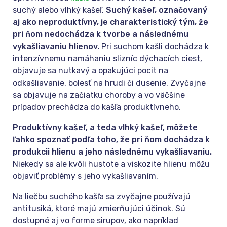
suchý alebo vlhký kašeľ.
Suchý kašeľ, označovaný
aj ako neproduktívny, je charakteristický tým, že
pri ňom nedochádza k tvorbe a následnému
vykašliavaniu hlienov.
Pri suchom kašli dochádza k
intenzívnemu namáhaniu slizníc dýchacích ciest,
objavuje sa nutkavý a opakujúci pocit na
odkašliavanie, bolesť na hrudi či dusenie. Zvyčajne
sa objavuje na začiatku choroby a vo väčšine
prípadov prechádza do kašľa produktívneho.
Produktívny kašeľ, a teda vlhký kašeľ, môžete
ľahko spoznať podľa toho, že pri ňom dochádza k
produkcii hlienu a jeho následnému vykašliavaniu.
Niekedy sa ale kvôli hustote a viskozite hlienu môžu
objaviť problémy s jeho vykašliavaním.
Na liečbu suchého kašľa sa zvyčajne používajú
antitusiká, ktoré majú zmierňujúci účinok. Sú
dostupné aj vo forme sirupov, ako napríklad