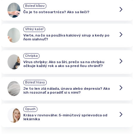
Bolesť kĺbov
Čo je to osteoartróza? Ako sa lieči?
Vlhký kašeľ
Viete, na čo sa používa kalciový sirup a kedy po
ňom siahnuť?
Chrípka
Vírus chrípky: Ako sa šíri, prečo sa na chrípku
očkuje každý rok a ako sa pred ňou chrániť?
Bolesť hlavy
Je to len zlá nálada, únava alebo depresia? Ako
ich rozoznať a poradiť si s nimi?
Opuch
Krása v rovnováhe: 5-minútový sprievodca od
lekárnika