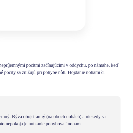
s nepríjemnými pocitmi začínajúcimi v oddychu, po námahe, keď
é pocity sa znižujú pri pohybe nôh. Hojdanie nohami či
emný. Býva obojstranný (na oboch nohách) a niekedy sa
hto nepokoja je nutkanie pohybovať nohami.