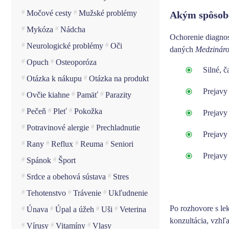
Močové cesty
Mužské problémy
Akým spôsobo
Mykóza
Nádcha
Ochorenie diagnost
Neurologické problémy
Oči
daných
Medzináro
Opuch
Osteoporóza
Silné, 
Otázka k nákupu
Otázka na produkt
Prejavy 
Ovčie kiahne
Pamäť
Parazity
Pečeň
Pleť
Pokožka
Prejavy 
Potravinové alergie
Prechladnutie
Prejavy
Rany
Reflux
Reuma
Seniori
Prejavy
Spánok
Šport
Srdce a obehová sústava
Stres
Tehotenstvo
Trávenie
Ukľudnenie
Po rozhovore s le
Únava
Úpal a úžeh
Uši
Veterina
konzultácia, vzh
Vírusy
Vitamíny
Vlasy