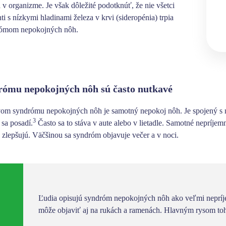
a v organizme. Je však dôležité podotknúť, že
nie všetci
ti s nízkymi hladinami železa v krvi (sideropénia) trpia
ómom nepokojných nôh.
rómu nepokojných nôh sú často nutkavé
vom syndrómu nepokojných nôh je samotný
nepokoj nôh
. Je spojený 
3
 sa posadí.
Často sa to stáva v aute alebo v lietadle.
Samotné nepríjemn
 zlepšujú.
Väčšinou sa syndróm objavuje večer a v noci.
Ľudia opisujú syndróm nepokojných nôh ako veľmi nepríj
môže objaviť aj na rukách a ramenách. Hlavným rysom to