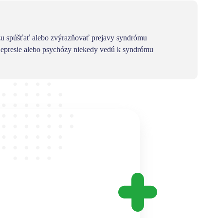
ôžu spúšťať alebo zvýrazňovať prejavy syndrómu
, depresie alebo psychózy niekedy vedú k syndrómu