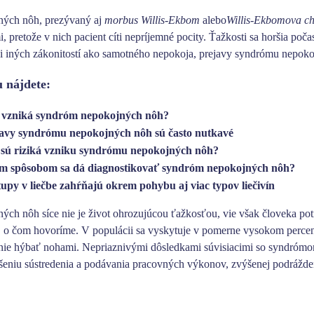
ných nôh
, prezývaný aj
morbus Willis-Ekbom
alebo
Willis-Ekbomova c
 pretože v nich pacient cíti nepríjemné pocity.
Ťažkosti sa horšia poča
 iných zákonitostí ako samotného nepokoja, prejavy syndrómu nepoko
 nájdete:
 vzniká syndróm nepokojných nôh?
avy syndrómu nepokojných nôh sú často nutkavé
sú riziká vzniku syndrómu nepokojných nôh?
 spôsobom sa dá diagnostikovať syndróm nepokojných nôh?
tupy v liečbe zahŕňajú okrem pohybu aj viac typov liečivín
ných nôh síce
nie je život ohrozujúcou ťažkosťou
, vie však človeka pot
ete, o čom hovoríme. V populácii sa vyskytuje v pomerne vysokom perce
nie hýbať nohami.
Nepriaznivými dôsledkami súvisiacimi so syndróm
šeniu sústredenia a podávania pracovných výkonov, zvýšenej podráždeno