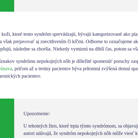
a koži
, ktoré tento syndróm sprevádzajú, bývajú kategorizované ako plaz
sa však prejavovať aj
znecitlivením či kŕčmi
. Odborne to označujeme ako
lepšujú, následne sa zhoršia. Niekedy vymiznú na dlhší čas, potom sa však
ríznakov syndrómu nepokojných nôh je dôležité spomenúť
poruchy zas
á
únava
, pričom až u tretiny pacientov býva prítomná zvýšená
denná spa
hronických pacientov.
Upozornenie:
U tehotných žien, ktoré trpia týmto syndrómom, sa objavuje
autori udávajú, že syndróm nepokojných nôh môže viesť k p