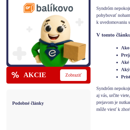
Syndróm nepokoj
pohybovať nohami,
k uvedomovaniu si
V tomto článku
Ako
Prej
Aké 
Akým
AKCIE
Zobraziť
Prís
Syndróm nepokoj
aj vás, určite vi
prejavom je nutka
Podobné články
môže viesť k zhor