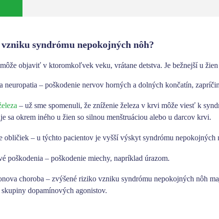
á vzniku syndrómu nepokojných nôh?
môže objaviť v ktoromkoľvek veku, vrátane detstva. Je bežnejší u žie
a neuropatia
– poškodenie nervov horných a dolných končatín, zapríči
železa
– už sme spomenuli, že zníženie železa v krvi môže viesť k syn
je sa okrem iného u žien so silnou menštruáciou alebo u darcov krvi.
e obličiek
– u týchto pacientov je vyšší výskyt syndrómu nepokojných 
vé poškodenia
– poškodenie miechy, napríklad úrazom.
onova choroba
– zvýšené riziko vzniku syndrómu nepokojných nôh majú
o skupiny dopamínových agonistov.