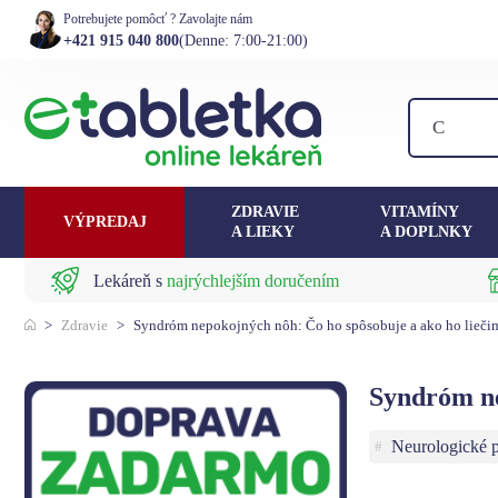
Potrebujete pomôcť ? Zavolajte nám
+421 915 040 800
(Denne: 7:00-21:00)
ZDRAVIE
VITAMÍNY
VÝPREDAJ
A LIEKY
A DOPLNKY
Lekáreň s
najrýchlejším doručením
>
Zdravie
>
Syndróm nepokojných nôh: Čo ho spôsobuje a ako ho lieči
Syndróm ne
Neurologické 