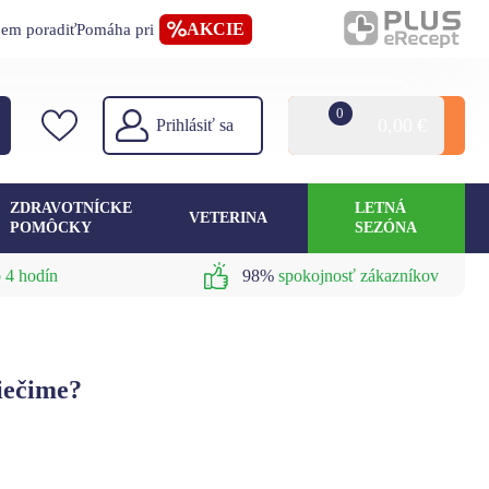
AKCIE
jem poradiť
Pomáha pri
0
0,00
€
Prihlásiť sa
ZDRAVOTNÍCKE
LETNÁ
VETERINA
POMÔCKY
SEZÓNA
 4 hodín
98%
spokojnosť zákazníkov
iečime?