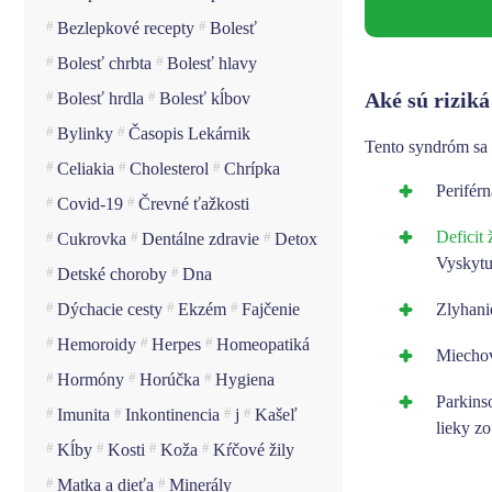
Bezlepkové recepty
Bolesť
Bolesť chrbta
Bolesť hlavy
Aké sú rizik
Bolesť hrdla
Bolesť kĺbov
Bylinky
Časopis Lekárnik
Tento syndróm sa 
Celiakia
Cholesterol
Chrípka
Periférn
Covid-19
Črevné ťažkosti
Deficit 
Cukrovka
Dentálne zdravie
Detox
Vyskytu
Detské choroby
Dna
Dýchacie cesty
Ekzém
Fajčenie
Zlyhani
Hemoroidy
Herpes
Homeopatiká
Miecho
Hormóny
Horúčka
Hygiena
Parkins
Imunita
Inkontinencia
j
Kašeľ
lieky z
Kĺby
Kosti
Koža
Kŕčové žily
Matka a dieťa
Minerály