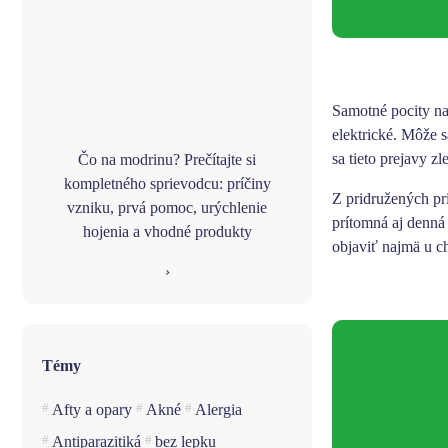
Samotné
pocity n
elektrické. Môže 
sa tieto prejavy z
Čo na modrinu? Prečítajte si
kompletného sprievodcu: príčiny
Z pridružených p
vzniku, prvá pomoc, urýchlenie
prítomná aj denn
hojenia a vhodné produkty
objaviť najmä u c
›
Témy
Afty a opary
Akné
Alergia
Antiparazitiká
bez lepku