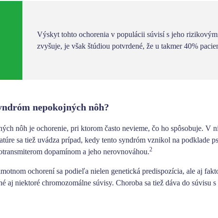
Výskyt tohto ochorenia v populácii súvisí s jeho rizikovým
zvyšuje, je však štúdiou potvrdené, že u takmer 40% pacie
syndróm nepokojných nôh?
ch nôh je ochorenie, pri ktorom často nevieme, čo ho spôsobuje. V ni
ratúre sa tiež uvádza prípad, kedy tento syndróm vznikol na podklade 
2
transmiterom dopamínom a jeho nerovnováhou.
amotnom ochorení sa podieľa nielen
genetická predispozícia
, ale aj
fakt
tené aj niektoré chromozomálne súvisy. Choroba sa tiež dáva do súvisu