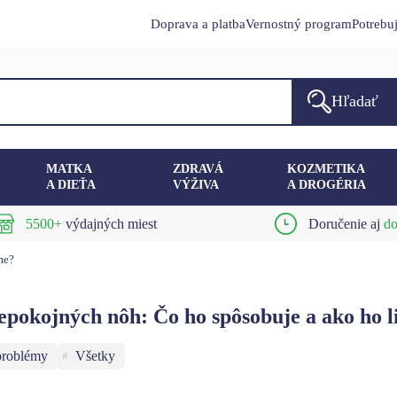
Doprava a platba
Vernostný program
Potrebu
Hľadať
MATKA
ZDRAVÁ
KOZMETIKA
A DIEŤA
VÝŽIVA
A DROGÉRIA
5500+
výdajných miest
Doručenie aj
do
me?
pokojných nôh: Čo ho spôsobuje a ako ho l
problémy
Všetky