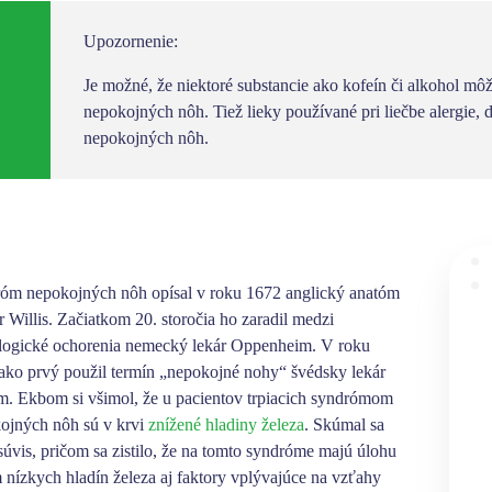
Upozornenie:
Je možné, že niektoré substancie ako kofeín či alkohol m
nepokojných nôh. Tiež lieky používané pri liečbe alergie
nepokojných nôh.
óm nepokojných nôh opísal v roku 1672 anglický anatóm
r Willis. Začiatkom 20. storočia ho zaradil medzi
logické ochorenia nemecký lekár Oppenheim. V roku
ako prvý použil termín „nepokojné nohy“ švédsky lekár
. Ekbom si všimol, že
u pacientov trpiacich syndrómom
ojných nôh sú v krvi
znížené hladiny železa
. Skúmal sa
súvis, pričom sa zistilo, že na tomto syndróme majú úlohu
 nízkych hladín železa aj faktory vplývajúce na vzťahy