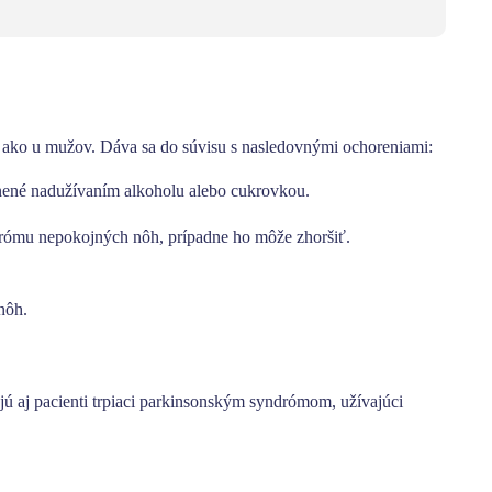
n ako u mužov. Dáva sa do súvisu s nasledovnými ochoreniami:
nené nadužívaním alkoholu alebo cukrovkou.
drómu nepokojných nôh, prípadne ho môže zhoršiť.
nôh.
 aj pacienti trpiaci parkinsonským syndrómom, užívajúci