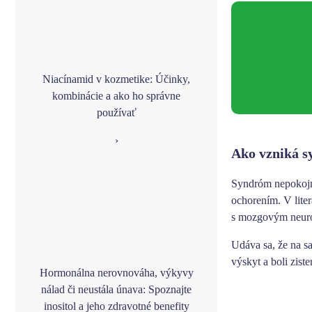
Niacínamid v kozmetike: Účinky,
kombinácie a ako ho správne
používať
›
Ako vzniká 
Syndróm nepokojný
ochorením. V lite
s mozgovým neuro
Udáva sa, že na s
výskyt a boli zis
Hormonálna nerovnováha, výkyvy
nálad či neustála únava: Spoznajte
inositol a jeho zdravotné benefity