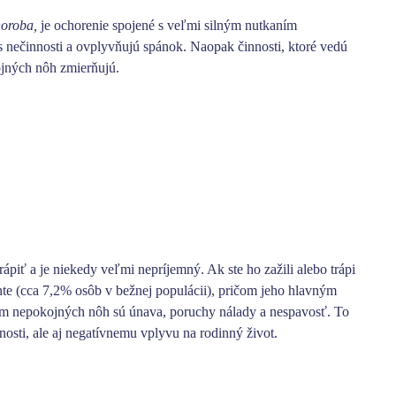
horoba,
je ochorenie spojené s veľmi silným nutkaním
s nečinnosti a ovplyvňujú spánok
. Naopak činnosti, ktoré vedú
jných nôh zmierňujú.
rápiť a je niekedy veľmi nepríjemný. Ak ste ho zažili alebo trápi
nte (cca 7,2% osôb v bežnej populácii), pričom
jeho hlavným
om nepokojných nôh sú
únava, poruchy nálady a nespavosť
. To
sti, ale aj negatívnemu vplyvu na rodinný život.