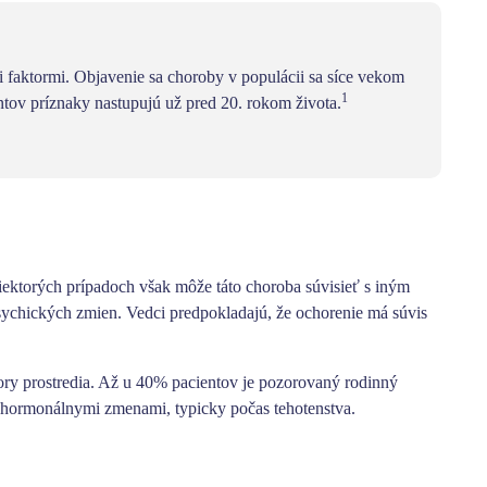
i faktormi. Objavenie sa choroby v populácii sa síce vekom
1
ntov príznaky nastupujú už pred 20. rokom života.
ektorých prípadoch však môže táto choroba súvisieť s iným
psychických zmien.
Vedci predpokladajú, že ochorenie má súvis
ory prostredia
. Až u 40% pacientov je pozorovaný rodinný
 s hormonálnymi zmenami, typicky počas tehotenstva.