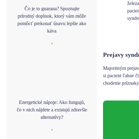
želez
Čo je to guarana? Spoznajte
pacien
prírodný doplnok, ktorý vám môže
syndr
pomôcť prekonať únavu lepšie ako
káva
›
Prejavy synd
Majoritným preja
si pacient ľahne či
chodenie príznaky
Energetické nápoje: Ako fungujú,
čo v nich nájdete a existujú zdravšie
alternatívy?
›