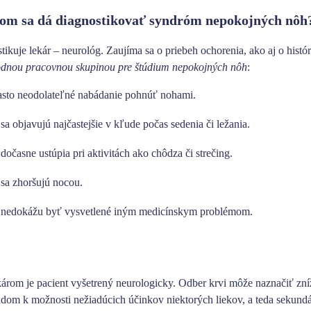
m sa dá diagnostikovať syndróm nepokojných nôh
ikuje lekár – neurológ. Zaujíma sa o priebeh ochorenia, ako aj o histór
dnou pracovnou skupinou pre štúdium nepokojných nôh
:
často neodolateľné nabádanie pohnúť nohami.
sa objavujú najčastejšie v kľude počas sedenia či ležania.
dočasne ustúpia pri aktivitách ako chôdza či strečing.
 sa zhoršujú nocou.
 nedokážu byť vysvetlené iným medicínskym problémom.
károm je pacient vyšetrený neurologicky. Odber krvi môže naznačiť zní
ľadom k možnosti nežiadúcich účinkov niektorých liekov, a teda sek