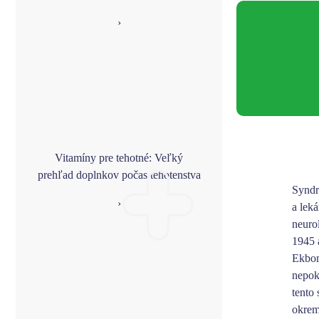
›
Vitamíny pre tehotné: Veľký
prehľad doplnkov počas tehotenstva
Syndr
›
a leká
neuro
1945 
Ekbom
nepok
tento 
okrem