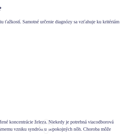
?
iu ťažkostí.
Samotné určenie diagnózy sa vzťahuje ku kritériám
žené koncentrácie železa. Niekedy je potrebná viacodborová
undárnemu vzniku syndrómu nepokojných nôh. Choroba môže