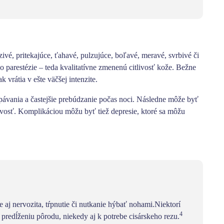
ivé, pritekajúce, ťahavé, pulzujúce, boľavé, meravé, svrbivé či
 parestézie – teda kvalitatívne zmenenú citlivosť kože. Bežne
 vrátia v ešte väčšej intenzite.
pávania
a
častejšie prebúdzanie počas noci
. Následne môže byť
vosť
. Komplikáciou môžu byť tiež depresie, ktoré sa môžu
 aj nervozita, tŕpnutie či nutkanie hýbať nohami.Niektorí
4
redĺženiu pôrodu, niekedy aj k potrebe cisárskeho rezu.