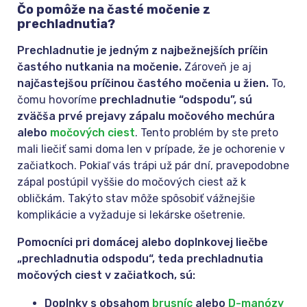
Čo pomôže na časté močenie z
prechladnutia?
Prechladnutie je jedným z najbežnejších príčin
častého nutkania na močenie.
Zároveň je aj
najčastejšou príčinou častého močenia u žien.
To,
čomu hovoríme
prechladnutie “odspodu”, sú
zväčša prvé prejavy zápalu močového mechúra
alebo
močových ciest
. Tento problém by ste preto
mali liečiť sami doma len v prípade, že je ochorenie v
začiatkoch. Pokiaľ vás trápi už pár dní, pravepodobne
zápal postúpil vyššie do močových ciest až k
obličkám. Takýto stav môže spôsobiť vážnejšie
komplikácie a vyžaduje si lekárske ošetrenie.
Pomocníci pri domácej alebo doplnkovej liečbe
„prechladnutia odspodu“, teda prechladnutia
močových ciest v začiatkoch, sú:
Doplnky s obsahom
brusníc
alebo
D-manózy