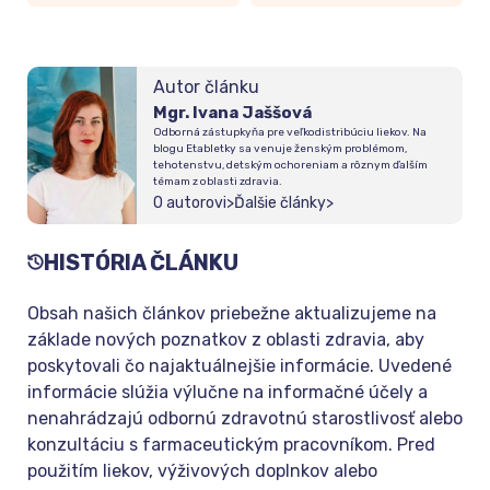
Autor článku
Mgr. Ivana Jaššová
Odborná zástupkyňa pre veľkodistribúciu liekov. Na
blogu Etabletky sa venuje ženským problémom,
tehotenstvu, detským ochoreniam a rôznym ďalším
témam z oblasti zdravia.
O autorovi
>
Ďalšie články
>
HISTÓRIA ČLÁNKU
Obsah našich článkov priebežne aktualizujeme na
základe nových poznatkov z oblasti zdravia, aby
poskytovali čo najaktuálnejšie informácie. Uvedené
informácie slúžia výlučne na informačné účely a
nenahrádzajú odbornú zdravotnú starostlivosť alebo
konzultáciu s farmaceutickým pracovníkom. Pred
použitím liekov, výživových doplnkov alebo