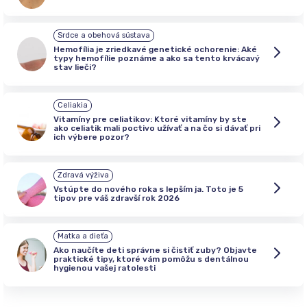
Srdce a obehová sústava
Hemofília je zriedkavé genetické ochorenie: Aké
typy hemofílie poznáme a ako sa tento krvácavý
stav lieči?
Celiakia
Vitamíny pre celiatikov: Ktoré vitamíny by ste
ako celiatik mali poctivo užívať a na čo si dávať pri
ich výbere pozor?
Zdravá výživa
Vstúpte do nového roka s lepším ja. Toto je 5
tipov pre váš zdravší rok 2026
Matka a dieťa
Ako naučíte deti správne si čistiť zuby? Objavte
praktické tipy, ktoré vám pomôžu s dentálnou
hygienou vašej ratolesti