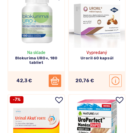
Na sklade
Vypredaný
Blokurima URO+, 180
Uroril 60 kapsúl
tabliet
42,3 €
20,76 €
-7%