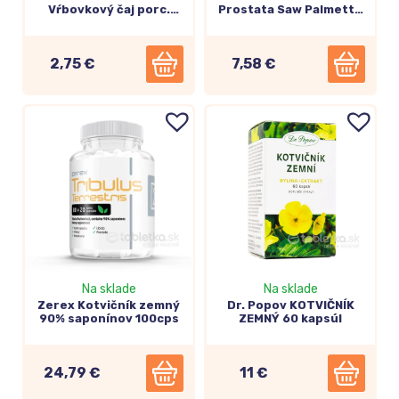
Vŕbovkový čaj porc.
Prostata Saw Palmetto
20x2g
320mg 120 kapsúl
2,75 €
7,58 €
Na sklade
Na sklade
Zerex Kotvičník zemný
Dr. Popov KOTVIČNÍK
90% saponínov 100cps
ZEMNÝ 60 kapsúl
24,79 €
11 €