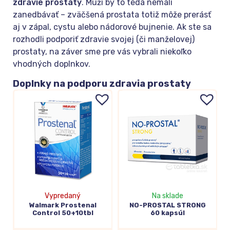
zdravie prostaty
. Muži by to teda nemali
zanedbávať – zväčšená prostata totiž môže prerásť
aj v zápal, cystu alebo nádorové bujnenie. Ak ste sa
rozhodli podporiť zdravie svojej (či manželovej)
prostaty, na záver sme pre vás vybrali niekoľko
vhodných doplnkov.
Doplnky na podporu zdravia prostaty
Vypredaný
Na sklade
Walmark Prostenal
NO-PROSTAL STRONG
Control 50+10tbl
60 kapsúl