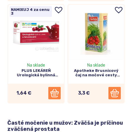
NAMIXUJ 4 za cenu
3
Na sklade
Na sklade
PLUS LEKÁREŇ
Apotheke Brusnicový
Urologická bylinná
čaj na močové cesty
zmes s brusnicami
20x1,5g
20x1,5g
1,64 €
3,3 €
Časté močenie u mužov: Zväčša je príčinou
zväčšená prostata