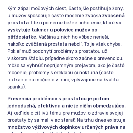
Kým zápal močových ciest, častejšie postihuje ženy,
u mužov spôsobuje časté močenie zväčša
zväčšená
prostata
. Ide o pomerne bežné ochorenie, ktoré
sa
vyskytuje takmer u polovice mužov po
päťdesiatke
. Väčšina z nich ho vôbec nerieši,
nakoľko zväčšená prostata nebolí. To je však chyba.
Pokiaľ muž podchytí problémy s prostatou už
v skorom štádiu, prípadne skoro začne s prevenciou,
môže sa vyhnúť nepríjemným prejavom, ako je časté
močenie, problémy s erekciou či noktúria (časté
nutkanie na močenie v noci, vplývajúce na kvalitu
spánku).
Prevencia problémov s prostatou je pritom
jednoduchá, efektívna a nie je ničím obmedzujúca.
Aj keď ide o citlivú tému pre mužov, o zdravie svojej
prostaty by sa mali viac starať. Na trhu dnes existuje
množstvo výživových doplnkov určených práve na