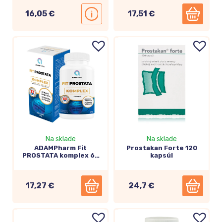
16,05 €
17,51 €
Na sklade
Na sklade
ADAMPharm Fit
Prostakan Forte 120
PROSTATA komplex 60
kapsúl
kapsúl
17,27 €
24,7 €