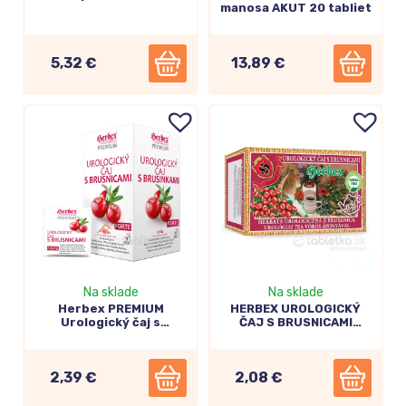
manosa AKUT 20 tabliet
5,32 €
13,89 €
Na sklade
Na sklade
Herbex PREMIUM
HERBEX UROLOGICKÝ
Urologický čaj s
ČAJ S BRUSNICAMI
brusnicami FORTE
bylinný čaj 20x3g
20x1,5g
2,39 €
2,08 €