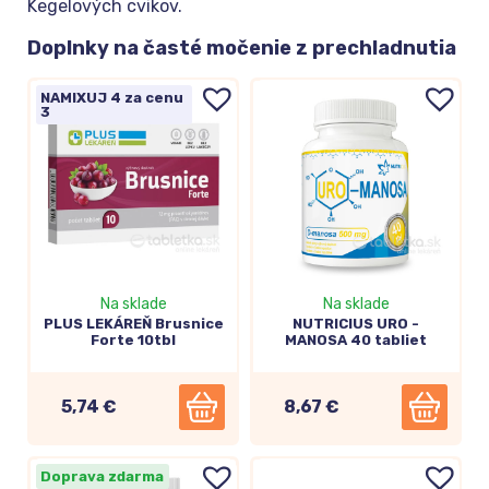
Kegelových cvikov.
Doplnky na časté močenie z prechladnutia
NAMIXUJ 4 za cenu
3
Na sklade
Na sklade
PLUS LEKÁREŇ Brusnice
NUTRICIUS URO -
Forte 10tbl
MANOSA 40 tabliet
5,74 €
8,67 €
Doprava zdarma