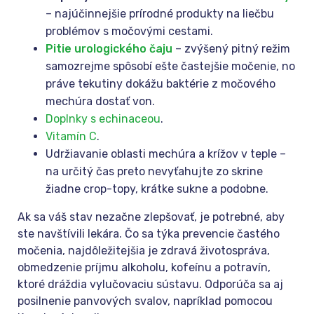
– najúčinnejšie prírodné produkty na liečbu
problémov s močovými cestami.
Pitie urologického čaju
– zvýšený pitný režim
samozrejme spôsobí ešte častejšie močenie, no
práve tekutiny dokážu baktérie z močového
mechúra dostať von.
Doplnky s echinaceou
.
Vitamín C
.
Udržiavanie oblasti mechúra a krížov v teple –
na určitý čas preto nevyťahujte zo skrine
žiadne crop-topy, krátke sukne a podobne.
Ak sa váš stav nezačne zlepšovať, je potrebné, aby
ste navštívili lekára. Čo sa týka prevencie častého
močenia, najdôležitejšia je zdravá životospráva,
obmedzenie príjmu alkoholu, kofeínu a potravín,
ktoré dráždia vylučovaciu sústavu. Odporúča sa aj
posilnenie panvových svalov, napríklad pomocou