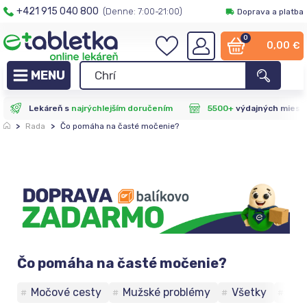
+421 915 040 800
(Denne: 7:00-21:00)
Doprava a platba
0
0,00
€
Lekáreň s
najrýchlejším doručením
5500+
výdajných miest
>
Rada
>
Čo pomáha na časté močenie?
Čo pomáha na časté močenie?
Močové cesty
Mužské problémy
Všetky
Žen