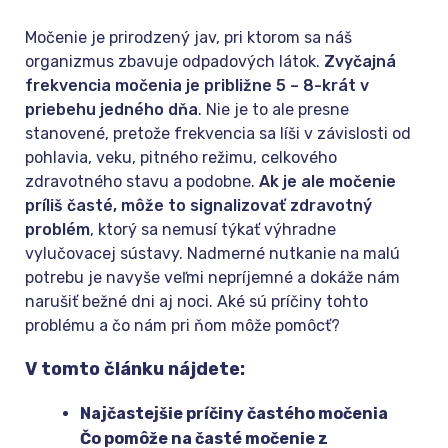
Močenie je prirodzený jav, pri ktorom sa náš
organizmus zbavuje odpadových látok.
Zvyčajná
frekvencia močenia je približne 5 – 8-krát v
priebehu jedného dňa
. Nie je to ale presne
stanovené, pretože frekvencia sa líši v závislosti od
pohlavia, veku, pitného režimu, celkového
zdravotného stavu a podobne.
Ak je ale močenie
príliš časté, môže to signalizovať zdravotný
problém
, ktorý sa nemusí týkať výhradne
vylučovacej sústavy. Nadmerné nutkanie na malú
potrebu je navyše veľmi nepríjemné a dokáže nám
narušiť bežné dni aj noci. Aké sú príčiny tohto
problému a čo nám pri ňom môže pomôcť?
V tomto článku nájdete:
Najčastejšie príčiny častého močenia
Čo pomôže na časté močenie z