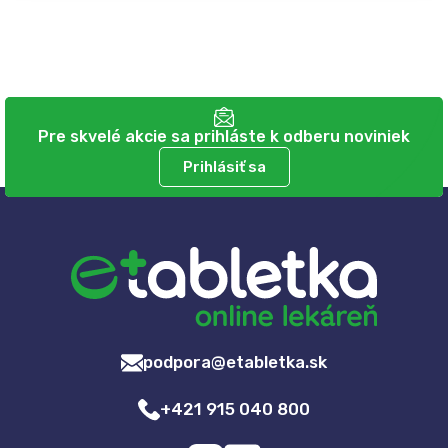
Pre skvelé akcie sa prihláste k odberu noviniek
Prihlásiť sa
podpora@etabletka.sk
+421 915 040 800