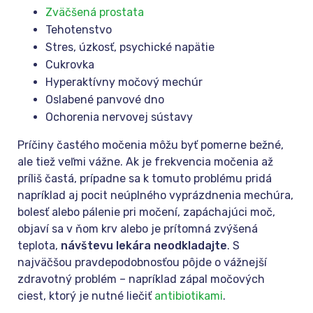
Zväčšená prostata
Tehotenstvo
Stres, úzkosť, psychické napätie
Cukrovka
Hyperaktívny močový mechúr
Oslabené panvové dno
Ochorenia nervovej sústavy
Príčiny častého močenia môžu byť pomerne bežné,
ale tiež veľmi vážne. Ak je frekvencia močenia až
príliš častá, prípadne sa k tomuto problému pridá
napríklad aj pocit neúplného vyprázdnenia mechúra,
bolesť alebo pálenie pri močení, zapáchajúci moč,
objaví sa v ňom krv alebo je prítomná zvýšená
teplota,
návštevu lekára neodkladajte
. S
najväčšou pravdepodobnosťou pôjde o vážnejší
zdravotný problém – napríklad zápal močových
ciest, ktorý je nutné liečiť
antibiotikami
.