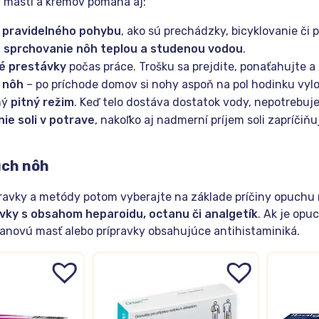
h mastí a krémov pomáha aj:
e
pravidelného pohybu
, ako sú prechádzky, bicyklovanie či p
é sprchovanie nôh teplou a studenou vodou
.
né prestávky
počas práce. Trošku sa prejdite, ponaťahujte a
 nôh
– po príchode domov si nohy aspoň na pol hodinku vylo
ný
pitný režim
. Keď telo dostáva dostatok vody, nepotrebuje
e soli v potrave
, nakoľko aj nadmerní príjem soli zapríčiň
uch nôh
pravky a metódy potom vyberajte na základe príčiny opuchu 
vky s obsahom heparoidu, octanu či analgetík
. Ak je op
novú masť alebo prípravky obsahujúce antihistaminiká.