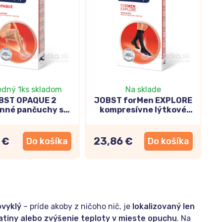
edný 1ks skladom
Na sklade
BST OPAQUE 2
JOBST forMen EXPLORE
nné pančuchy so
kompresívne lýtkové
novým lemom, bez
pančuchy I.KT, so špicou,
e, bežná dĺžka,
bežná dĺžka, čierne,
ové, veľkosť 4
veľkosť 4
 €
23,86 €
Do košíka
Do košíka
bvyklý
– príde akoby z ničoho nič, je
lokalizovaný len
atiny alebo zvýšenie teploty v mieste opuchu
. Na