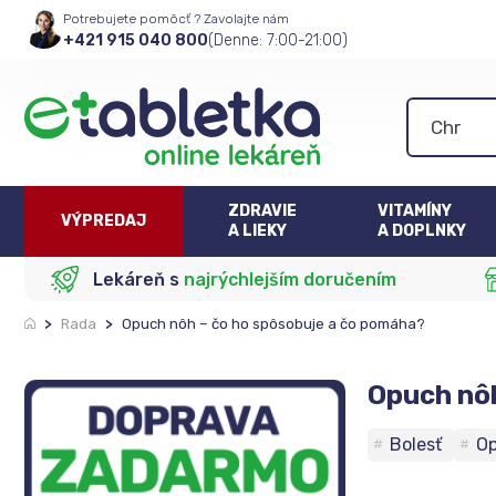
Potrebujete pomôcť ? Zavolajte nám
+421 915 040 800
(Denne: 7:00-21:00)
ZDRAVIE
VITAMÍNY
VÝPREDAJ
A LIEKY
A DOPLNKY
Lekáreň s
najrýchlejším doručením
>
Rada
>
Opuch nôh – čo ho spôsobuje a čo pomáha?
Opuch nôh
Bolesť
O