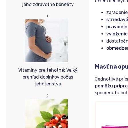
okrem liečivýc
jeho zdravotné benefity
zaradeni
›
striedav
pravidel
vyloženie
dostatoč
obmedzeni
Masť na op
Vitamíny pre tehotné: Veľký
prehľad doplnkov počas
Jednotlivé prí
tehotenstva
pomôžu prípra
spomenutú octa
›