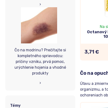
›
Na s
Octanový
1
Čo na modrinu? Prečítajte si
3,71 €
kompletného sprievodcu:
príčiny vzniku, prvá pomoc,
urýchlenie hojenia a vhodné
Čo na opuc
produkty
›
Úľavu a zmiern
organizmu
,
a t
ochoreniach obl
Témy