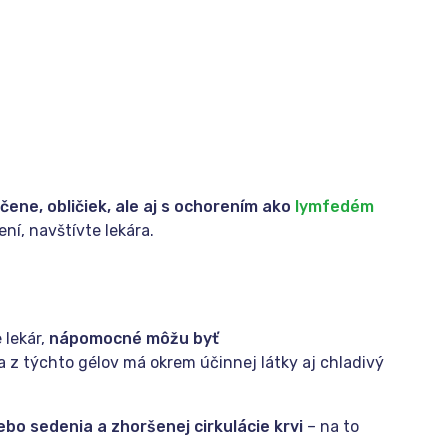
ene, obličiek, ale aj s ochorením ako
lymfedém
ní, navštívte lekára.
 lekár,
nápomocné môžu byť
a z týchto gélov má okrem účinnej látky aj chladivý
o sedenia a zhoršenej cirkulácie krvi
– na to