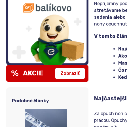
Nepríjemný poc
stretávame be
sedenia alebo
nohy opuchnut
V tomto člán
Naj
Ako
Mas
Čo 
AKCIE
Zobraziť
Ked
Najčastejši
Podobné články
Za opuch nôh č
prácou. Opuchy