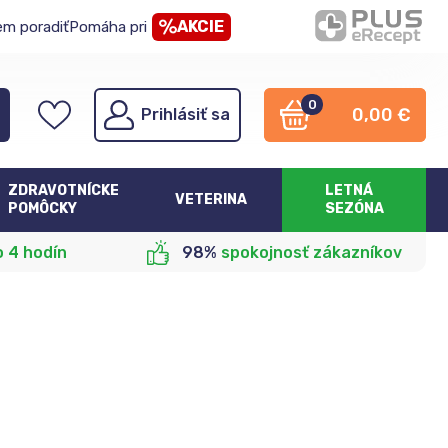
AKCIE
em poradiť
Pomáha pri
0
0,00
€
Prihlásiť sa
ZDRAVOTNÍCKE
LETNÁ
VETERINA
POMÔCKY
SEZÓNA
o 4 hodín
98%
spokojnosť zákazníkov