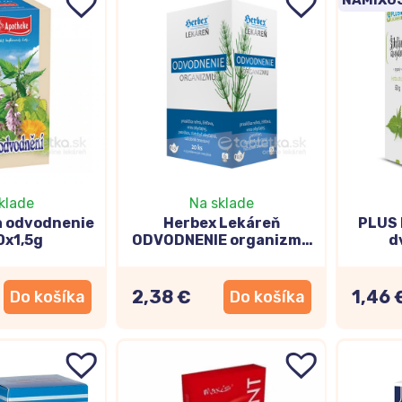
klade
Na sklade
a odvodnenie
Herbex Lekáreň
PLUS 
0x1,5g
ODVODNENIE organizmu
d
bylinný čaj 20x3g
2,38 €
1,46 
Do košíka
Do košíka