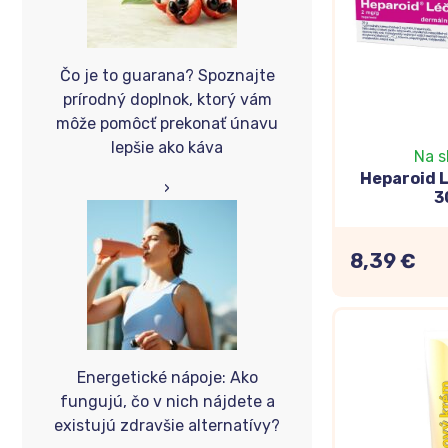
Čo je to guarana? Spoznajte
prírodný doplnok, ktorý vám
môže pomôcť prekonať únavu
lepšie ako káva
Na s
Heparoid 
›
3
8,39 €
Energetické nápoje: Ako
fungujú, čo v nich nájdete a
existujú zdravšie alternatívy?