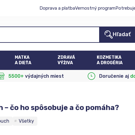
Doprava a platba
Vernostný program
Potrebuj
Hľadať
MATKA
ZDRAVÁ
KOZMETIKA
A DIEŤA
VÝŽIVA
A DROGÉRIA
5500+
výdajných miest
Doručenie aj
d
 – čo ho spôsobuje a čo pomáha?
puch
Všetky