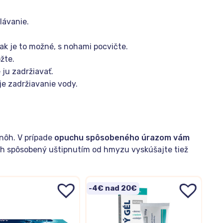
lávanie.
 ak je to možné, s nohami pocvičte.
žte.
 ju zadržiavať.
uje zadržiavanie vody.
nôh. V prípade
opuchu spôsobeného úrazom vám
uch spôsobený uštipnutím od hmyzu vyskúšajte tiež
-4€ nad 20€