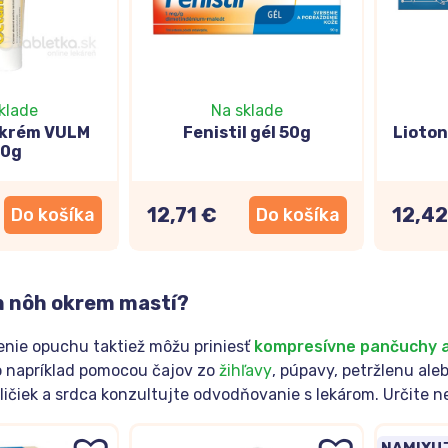
klade
Na sklade
 krém VULM
Fenistil gél 50g
Lioton
00g
12,71 €
12,42
Do košíka
Do košíka
h nôh okrem mastí?
enie opuchu taktiež môžu priniesť
kompresívne pančuchy a
o napríklad pomocou čajov zo
žihľavy
, púpavy, petržlenu ale
ičiek a srdca konzultujte odvodňovanie s lekárom. Určite ne
NAMIXUJ