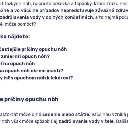
it ťažkých nôh, napnutá pokožka a topánky, ktoré zrazu nes
žne a vo väčšine prípadov nepredstavuje závažné zdravo
 zadržiavania vody v dolných končatinách
, a to najmä poč
é, môže pomôcť?
ku nájdete:
častejšie príčiny opuchu nôh
 zmierniť opuch nôh?
ť na opuch nôh
na opuch nôh okrem mastí?
y ísť s opuchom nôh k lekárovi?
e príčiny opuchu nôh
astokrát môže dlhé
sedenie alebo státie
. Väčšinou vzniká 
 nôh však môže spôsobiť aj
zadržiavanie vody v tele
. Ďalš