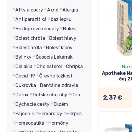
Afty a opary
Akné
Alergia
Antiparazitiká
bez lepku
Bezlepkové recepty
Bolesť
Bolesť chrbta
Bolesť hlavy
Bolesť hrdla
Bolesť kĺbov
Bylinky
Časopis Lekárnik
Celiakia
Cholesterol
Chrípka
Na s
Apotheke N
Covid-19
Črevné ťažkosti
čaj 2
Cukrovka
Dentálne zdravie
Detox
Detské choroby
Dna
2,37 €
Dýchacie cesty
Ekzém
Fajčenie
Hemoroidy
Herpes
Homeopatiká
Hormóny