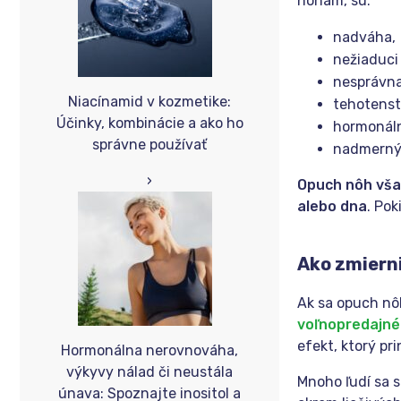
nohám, sú:
nadváha,
nežiaduci 
nesprávna
Niacínamid v kozmetike:
tehotenst
Účinky, kombinácie a ako ho
hormonál
správne používať
nadmerný 
›
Opuch nôh však
alebo dna
. Pok
Ako zmiern
Ak sa opuch nô
voľnopredajné
efekt, ktorý pr
Hormonálna nerovnováha,
výkyvy nálad či neustála
Mnoho ľudí sa 
únava: Spoznajte inositol a