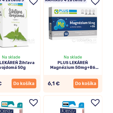
Na sklade
Na sklade
LEKÁREŇ Žihľava
PLUS LEKÁREŇ
vojdomá 50g
Magnézium 50mg+B6
50tbl
€
6,1 €
Do košíka
Do košíka