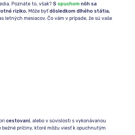
edia. Poznáte to, však?
S
opuchom
nôh sa
tné riziko.
Môže byť
dôsledkom dlhého státia,
as letných mesiacov. Čo vám v prípade, že sú vaše
pri
cestovaní
, alebo v súvislosti s vykonávanou
ie bežné príčiny, ktoré môžu viesť k opuchnutým