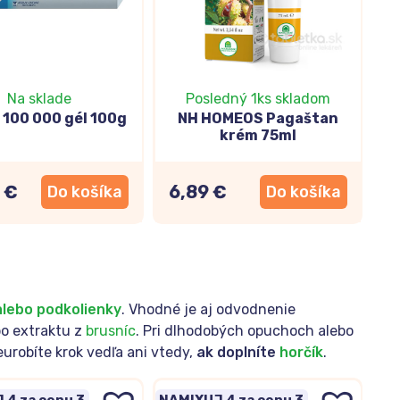
Na sklade
Posledný 1ks skladom
 100 000 gél 100g
NH HOMEOS Pagaštan
krém 75ml
 €
6,89 €
Do košíka
Do košíka
lebo podkolienky
. Vhodné je aj odvodnenie
bo extraktu z
brusníc
. Pri dlhodobých opuchoch alebo
urobíte krok vedľa ani vtedy,
ak doplníte
horčík
.
 4 za cenu 3
NAMIXUJ 4 za cenu 3