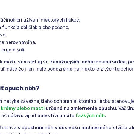
účinok pri užívaní niektorých liekov,
 funkcia obličiek alebo pečene,
vo,
na nerovnováha,
príjem soli.
 môže súvisieť aj so závažnejšími ochoreniami srdca, peč
iaľ máte čo i len malé podozrenie na niektoré z týchto ochore
iť opuch nôh?
h netýka závažnejšieho ochorenia, ktorého liečbu stanovuje
 krémy alebo masti
určené na zmiernenie opuchu.
Väčšin
ináša
úľavu aj od bolesti a pocitu
ťažkých nôh
.
stretáva
s opuchom nôh v dôsledku nadmerného státia aleb