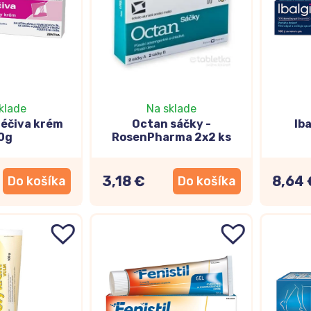
klade
Na sklade
Léčiva krém
Octan sáčky -
Ib
0g
RosenPharma 2x2 ks
3,18 €
8,64 
Do košíka
Do košíka