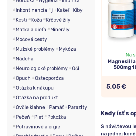
Horúčka
Hygiena
Imunita
Inkontinencia
j
Kašeľ
Kĺby
Kosti
Koža
Kŕčové žily
Matka a dieťa
Minerály
Močové cesty
Mužské problémy
Mykóza
Na s
Nádcha
Magnesii l
500mg 10
Neurologické problémy
Oči
Opuch
Osteoporóza
5,05 €
Otázka k nákupu
Otázka na produkt
Ovčie kiahne
Pamäť
Parazity
Kedy ísť s 
Pečeň
Pleť
Pokožka
S návštevou le
Potravinové alergie
na jednej konč