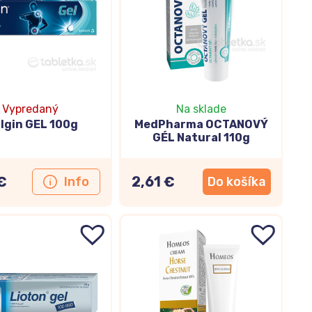
Vypredaný
Na sklade
algin GEL 100g
MedPharma OCTANOVÝ
GÉL Natural 110g
€
2,61 €
Info
Do košíka