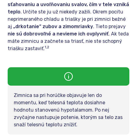
sťahovaniu a uvoľňovaniu svalov, čím v tele vzniká
teplo
. Určite ste ju už niekedy zažili. Okrem pocitu
neprimeraného chladu a triašky je pri zimnici bežné
aj
„drkotanie“ zubov a zimomriavky
. Tieto prejavy
nie sú dobrovoľné a nevieme ich ovplyvniť
. Ak teda
máte zimnicu a začnete sa triasť, nie ste schopný
1,2
triašku zastaviť.
Zimnica sa pri horúčke objavuje len do
momentu, keď telesná teplota dosiahne
hodnotu stanovenú hypotalamom. Po nej
zvyčajne nastupuje potenie, ktorým sa telo zas
snaží telesnú teplotu znížiť.