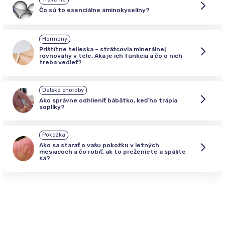
Čo sú to esenciálne aminokyseliny?
Hormóny
Prištítne telieska – strážcovia minerálnej
rovnováhy v tele. Aká je ich funkcia a čo o nich
treba vedieť?
Detské choroby
Ako správne odhlieniť bábätko, keď ho trápia
soplíky?
Pokožka
Ako sa starať o vašu pokožku v letných
mesiacoch a čo robiť, ak to preženiete a spálite
sa?