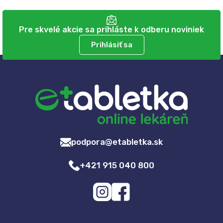
Pre skvelé akcie sa prihláste k odberu noviniek
Prihlásiť sa
podpora@etabletka.sk
+421 915 040 800