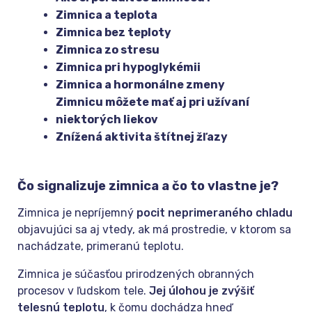
Zimnica a teplota
Zimnica bez teploty
Zimnica zo stresu
Zimnica pri hypoglykémii
Zimnica a hormonálne zmeny
Zimnicu môžete mať aj pri užívaní
niektorých liekov
Znížená aktivita štítnej žľazy
Čo signalizuje zimnica a čo to vlastne je?
Zimnica je nepríjemný
pocit neprimeraného chladu
objavujúci sa aj vtedy, ak má prostredie, v ktorom sa
nachádzate, primeranú teplotu.
Zimnica je súčasťou prirodzených obranných
procesov v ľudskom tele.
Jej úlohou je zvýšiť
telesnú teplotu
, k čomu dochádza hneď