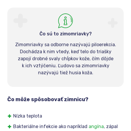
Čo sú to zimomriavky?
Zimomriavky sa odborne nazývajú piloerekcia.
Dochádza k nim vtedy, keď telo do triašky
zapojí drobné svaly chĺpkov kože, čím dôjde
k ich vztýčeniu. Ľudovo sa zimomriavky
nazývajú tiež husia koža.
Čo môže spôsobovať zimnicu?
Nízka teplota
Bakteriálne infekcie ako napríklad
angína
, zápal