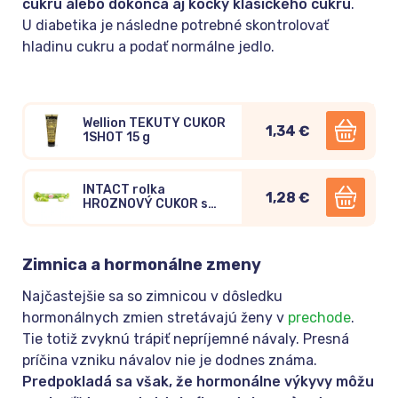
cukru alebo dokonca aj kocky klasického cukru
.
U diabetika je následne potrebné skontrolovať
hladinu cukru a podať normálne jedlo.
Wellion TEKUTÝ CUKOR
1,34 €
1SHOT 15 g
INTACT rolka
1,28 €
HROZNOVÝ CUKOR s
vitamínom C pastilky
JABLKO 40g
Zimnica a hormonálne zmeny
Najčastejšie sa so zimnicou v dôsledku
hormonálnych zmien stretávajú ženy v
prechode
.
Tie totiž zvyknú trápiť nepríjemné návaly. Presná
príčina vzniku návalov nie je dodnes známa.
Predpokladá sa však, že hormonálne výkyvy môžu