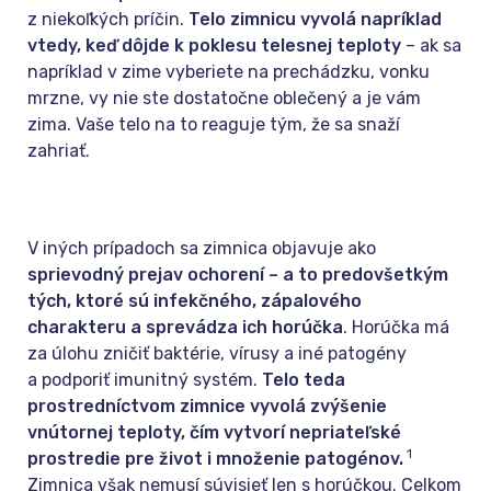
z niekoľkých príčin.
Telo zimnicu vyvolá napríklad
vtedy, keď dôjde k poklesu telesnej teploty
– ak sa
napríklad v zime vyberiete na prechádzku, vonku
mrzne, vy nie ste dostatočne oblečený a je vám
zima. Vaše telo na to reaguje tým, že sa snaží
zahriať.
V iných prípadoch sa zimnica objavuje ako
sprievodný prejav ochorení – a to predovšetkým
tých, ktoré sú infekčného, zápalového
charakteru a sprevádza ich horúčka
. Horúčka má
za úlohu zničiť baktérie, vírusy a iné patogény
a podporiť imunitný systém.
Telo teda
prostredníctvom zimnice vyvolá zvýšenie
vnútornej teploty, čím vytvorí nepriateľské
1
prostredie pre život i množenie patogénov.
Zimnica však nemusí súvisieť len s horúčkou. Celkom