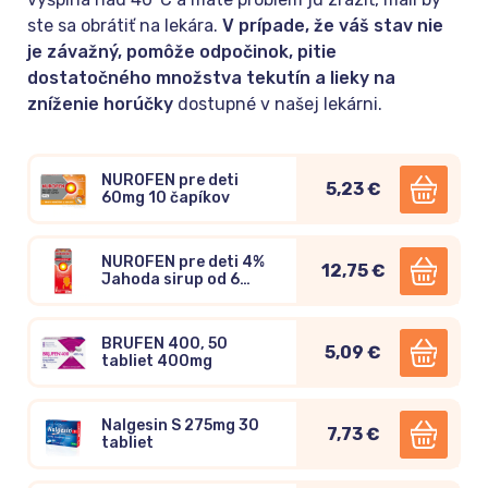
ste sa obrátiť na lekára.
V prípade, že váš stav nie
je závažný, pomôže odpočinok, pitie
dostatočného množstva tekutín a lieky na
zníženie horúčky
dostupné v našej lekárni.
NUROFEN pre deti
5,23 €
60mg 10 čapíkov
NUROFEN pre deti 4%
12,75 €
Jahoda sirup od 6
rokov 100ml
BRUFEN 400, 50
5,09 €
tabliet 400mg
Nalgesin S 275mg 30
7,73 €
tabliet