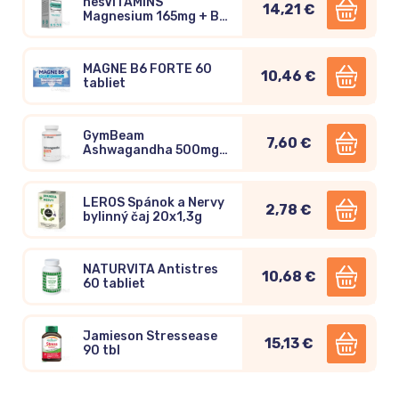
nesVITAMINS
14,21 €
Magnesium 165mg + B6
1mg 60 kapsúl
MAGNE B6 FORTE 60
10,46 €
tabliet
GymBeam
7,60 €
Ashwagandha 500mg
90 kapsúl
LEROS Spánok a Nervy
2,78 €
bylinný čaj 20x1,3g
NATURVITA Antistres
10,68 €
60 tabliet
Jamieson Stressease
15,13 €
90 tbl