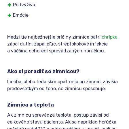
Podvýživa
Emócie
Medzi tie najbežnejšie príčiny zimnice patrí
chrípka
,
zápal dutín, zápal pľúc, streptokokové infekcie
a väčšina ochorení sprevádzaných horúčkou.
Ako si poradiť so zimnicou?
Liečba, alebo teda skôr opatrenia pri zimnici závisia
predovšetkým od toho, čo zimnicu spôsobuje.
Zimnica a teplota
Ak zimnicu sprevádza teplota, postup závisí od
celkového stavu pacienta. Ak sa napríklad horúčka
vyšplhá nad 40°C a máte problém ju zraziť, mali by