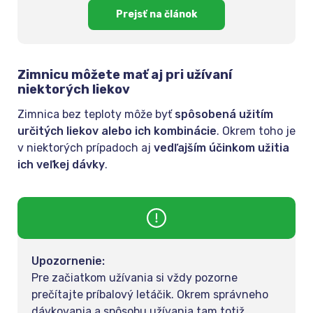
Prejsť na článok
Zimnicu môžete mať aj pri užívaní
niektorých liekov
Zimnica bez teploty môže byť
spôsobená užitím
určitých liekov alebo ich kombinácie
. Okrem toho je
v niektorých prípadoch aj
vedľajším účinkom užitia
ich veľkej dávky
.
Upozornenie:
Pre začiatkom užívania si vždy pozorne
prečítajte príbalový letáčik. Okrem správneho
dávkovania a spôsobu užívania tam totiž