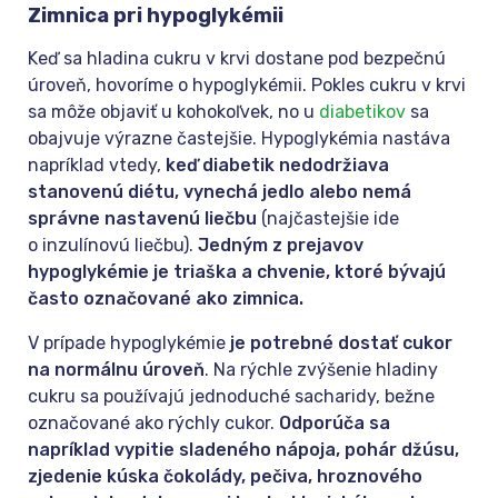
Zimnica pri hypoglykémii
Keď sa hladina cukru v krvi dostane pod bezpečnú
úroveň, hovoríme o hypoglykémii. Pokles cukru v krvi
sa môže objaviť u kohokoľvek, no u
diabetikov
sa
obajvuje výrazne častejšie. Hypoglykémia nastáva
napríklad vtedy,
keď diabetik nedodržiava
stanovenú diétu, vynechá jedlo alebo nemá
správne nastavenú liečbu
(najčastejšie ide
o inzulínovú liečbu).
Jedným z prejavov
hypoglykémie je triaška a chvenie, ktoré bývajú
často označované ako zimnica.
V prípade hypoglykémie
je potrebné dostať cukor
na normálnu úroveň
. Na rýchle zvýšenie hladiny
cukru sa používajú jednoduché sacharidy, bežne
označované ako rýchly cukor.
Odporúča sa
napríklad vypitie sladeného nápoja, pohár džúsu,
zjedenie kúska čokolády, pečiva, hroznového