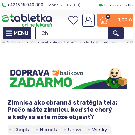
+421 915 040 800
(Denne: 7:00-21:00)
Doprava a platba
0
0,00
€
>
Zdravie
>
Zimnica ako obranná stratégia tela: Prečo máte zimnicu, keď 
Zimnica ako obranná stratégia tela:
Prečo máte zimnicu, keď ste chorý
a kedy sa ešte môže objaviť?
Chrípka
Horúčka
Únava
Všetky