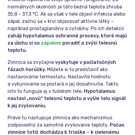
normálnych okolností je táto bežná teplota zhruba
35,8 – 37,3 °C. Ak sa však v tele objaví infekcia alebo
zápal, začnú sa v krvi objavovať aktívne látky –
napríklad prostaglandíny a cytokíny. Po ich detekcii
zaháji hypotalamus ochranné procesy, ktoré majú
za úlohu si so
zápalom
poradiť a zvýši telesnú
teplotu.
Zimnica sa zvyčajne
vyskytuje v počiatočných
fázach horúčky.
Môžete si to predstaviť ako
nastavovanie termostatu. Nastavíte hodnotu
a vykurovanie sa postará o jej dosiahnutie. Takto
isto to funguje aj v ľudskom tele
. Hypotalamus
nastaví „novú“ telesnú teplotu a vyšle telu signál
k jej zvyšovaniu.
Práve tu nastupuje zimnica ako mechanizmus
zodpovedný za samotné zvyšovanie teploty.
Počas
zimnice totiž dochádza k triaške – k cielenému