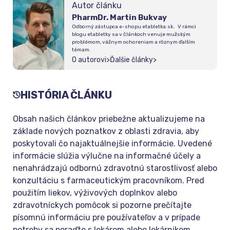
Autor článku
PharmDr. Martin Bukvay
Odborný zástupca e-shopu etabletka.sk. V rámci
blogu etabletky sa v článkoch venuje mužským
problémom, vážnym ochoreniam a rôznym ďalším
témam.
O autorovi
>
Ďalšie články
>
HISTÓRIA ČLÁNKU
Obsah našich článkov priebežne aktualizujeme na
základe nových poznatkov z oblasti zdravia, aby
poskytovali čo najaktuálnejšie informácie. Uvedené
informácie slúžia výlučne na informačné účely a
nenahrádzajú odbornú zdravotnú starostlivosť alebo
konzultáciu s farmaceutickým pracovníkom. Pred
použitím liekov, výživových doplnkov alebo
zdravotníckych pomôcok si pozorne prečítajte
písomnú informáciu pre používateľov a v prípade
potreby sa poraďte s lekárom alebo lekárnikom.