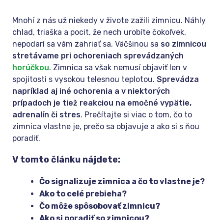
Mnohí z nás už niekedy v živote zažili zimnicu. Náhly
chlad, triaška a pocit, že nech urobíte čokoľvek,
nepodarí sa vám zahriať sa. Väčšinou sa
so zimnicou
stretávame pri ochoreniach sprevádzaných
horúčkou
. Zimnica sa však nemusí objaviť len v
spojitosti s vysokou telesnou teplotou.
Sprevádza
napríklad aj iné ochorenia a v niektorých
prípadoch je tiež reakciou na emočné vypätie,
adrenalín či stres
. Prečítajte si viac o tom, čo to
zimnica vlastne je, prečo sa objavuje a ako si s ňou
poradiť.
V tomto článku nájdete:
Čo signalizuje zimnica a čo to vlastne je?
Ako to celé prebieha?
Čo môže spôsobovať zimnicu?
Ako si poradiť so zimnicou?