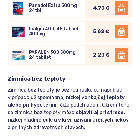
Panadol Extra 500mg
4,70 €
24tbl
Ibalgin 400, 48 tabliet
5,62 €
400mg
PARALEN 500 500mg
2,20 €
24 tabliet
Zimnica bez teploty
Zimnica bez teploty je bežnou reakciou napríklad
v prípade už spomínanej
nízkej vonkajšej teploty
alebo pri hypotermii
, čiže podchladení. Okrem toho
sa zimnica bez teploty môže
objaviť aj pri strese,
nízkej hladine cukru v krvi, užívaní určitých liekov
a pri iných zdravotných stavoch
.