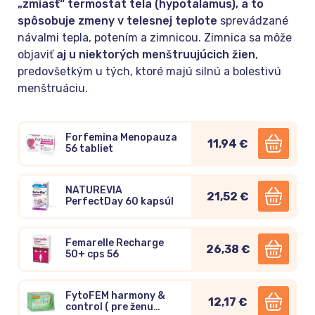
„zmiasť“ termostat tela (hypotalamus), a to
spôsobuje zmeny v telesnej teplote
sprevádzané
návalmi tepla, potením a zimnicou. Zimnica sa môže
objaviť
aj u niektorých menštruujúcich žien
,
predovšetkým u tých, ktoré majú silnú a bolestivú
menštruáciu.
Forfemina Menopauza
11,94 €
56 tabliet
NATUREVIA
21,52 €
PerfectDay 60 kapsúl
Femarelle Recharge
26,38 €
50+ cps 56
FytoFEM harmony &
12,17 €
control ( pre ženu